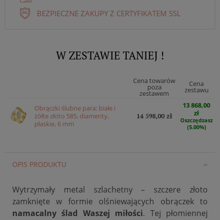
BEZPIECZNE ZAKUPY Z CERTYFIKATEM SSL
W ZESTAWIE TANIEJ !
Cena towarów
Cena
poza
zestawu
zestawem
13 868,00
Obrączki ślubne para: białe i
zł
żółte złoto 585, diamenty,
14 598,00 zł
Oszczędzasz
płaskie, 6 mm
(5.00%)
OPIS PRODUKTU
Wytrzymały metal szlachetny – szczere złoto
zamknięte w formie olśniewających obrączek to
namacalny ślad Waszej miłości
. Tej płomiennej