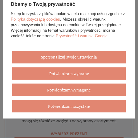
DANE SZCZEGÓŁOWE
Dbamy o Twoją prywatność
Sklep korzysta z plików cookie w celu realizacji usług zgodnie z
OPINIE (0)
Polityką dotyczącą cookies
. Możesz określić warunki
przechowywania lub dostępu do cookie w Twojej przeglądarce.
GWARANCJA
Więcej informacji na temat warunków i prywatności można
znaleźć także na stronie
Prywatność i warunki Google
.
ZADAJ PYTANIE
Spersonalizuj swoje ustawienia
Potwierdzam wybrane
Eleganckie opakowanie gratis
Potwierdzam wymagane
Biżuterię i zegarki zakupione w sklepie internetowym
BOVEM otrzymasz jako gotowy do wręczenia upominek. Do
Potwierdzam wszystkie
każdego zamówienia dołączamy pudełko ze skóry
ekologicznej oraz elegancką torebkę. Rozmiary i wzory
mogą się różnić ze względu na wybrany asortyment.
WYBIERZ PREZENT