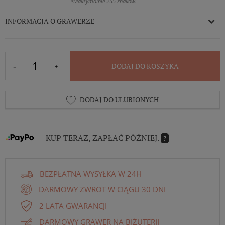
*Maksymalnie 255 znaków.
INFORMACJA O GRAWERZE
DODAJ DO KOSZYKA
DODAJ DO ULUBIONYCH
KUP TERAZ, ZAPŁAĆ PÓŹNIEJ.
?
BEZPŁATNA WYSYŁKA W 24H
DARMOWY ZWROT W CIĄGU 30 DNI
2 LATA GWARANCJI
DARMOWY GRAWER NA BIŻUTERII