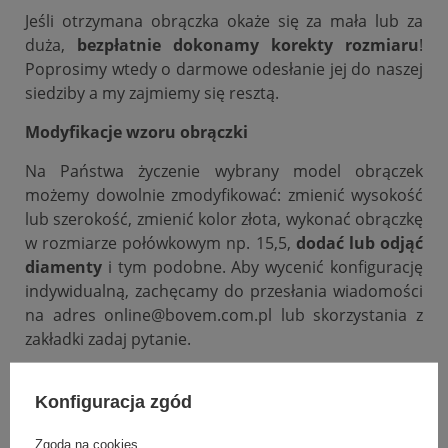
Jeśli otrzymana obrączka okaże się za mała lub za
duża,
bezpłatnie dokonamy korekty rozmiaru
!
Poprosimy wtedy o darmowe odesłanie jej do naszej
siedziby a my zajmiemy się resztą.
Modyfikacje wzoru obrączki
Na Państwa życzenie wybrany model obrączek
możemy dowolnie zmodyfikować: zmienić wysokość
lub szerokość, zmienić kolor złota, wykonać obrączkę
w rozmiarze połówkowym np. 15,5,
dodać lub odjąć
diamenty
i tym podobne. Aby wycenić konfigurację
indywidualną, zachęcamy do przesłania wiadomości
na adres online@bovem.com.pl lub skorzystania z
zakładki zadaj pytanie.
Podana cena dotyczy jednej sztuki.
Konfiguracja zgód
Zgoda na cookies