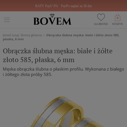
RATY PayU 0%
PayPo zapłać za 30 dni
0
ULUBIONE
KOSZYK
Jesteś tutaj:
Strona główna
Obrączka ślubna męska: białe i żółte złoto 585,
płaska, 6 mm
Obrączka ślubna męska: białe i żółte
złoto 585, płaska, 6 mm
Męska obrączka ślubna o płaskim profilu. Wykonana z białego
i żółtego złota próby 585.