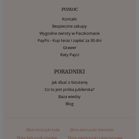
POMOC
Kontakt
Bezpieczne zakupy
Wygodne zwroty w Paczkomacie
PayPo - Kup teraz i zapłać za 30 dni
Grawer
Raty PayU
PORADNIKI
Jak dbać o biżuterię
Co to jest próba jubilerska?
Baza wiedzy
Blog
Złote kolczyki koła
Złote łańcuszki damskie
Złote łańcuszki męskie
Złote pierścionki zaręczynowe