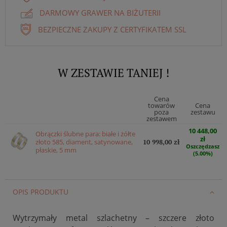
DARMOWY GRAWER NA BIŻUTERII
BEZPIECZNE ZAKUPY Z CERTYFIKATEM SSL
W ZESTAWIE TANIEJ !
Cena
towarów
Cena
poza
zestawu
zestawem
10 448,00
Obrączki ślubne para: białe i żółte
zł
złoto 585, diament, satynowane,
10 998,00 zł
Oszczędzasz
płaskie, 5 mm
(5.00%)
OPIS PRODUKTU
Wytrzymały metal szlachetny – szczere złoto