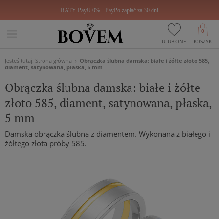
RATY PayU 0%
PayPo zapłać za 30 dni
0
ULUBIONE
KOSZYK
Jesteś tutaj:
Strona główna
Obrączka ślubna damska: białe i żółte złoto 585,
diament, satynowana, płaska, 5 mm
Obrączka ślubna damska: białe i żółte
złoto 585, diament, satynowana, płaska,
5 mm
Damska obrączka ślubna z diamentem. Wykonana z białego i
żółtego złota próby 585.