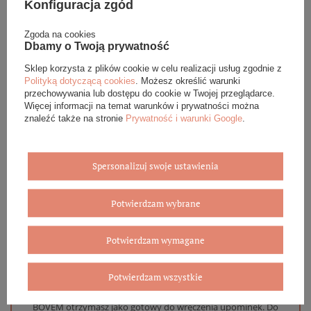
Konfiguracja zgód
Podana cena dotyczy jednej sztuki.
Zgoda na cookies
Dbamy o Twoją prywatność
Sklep korzysta z plików cookie w celu realizacji usług zgodnie z
DANE SZCZEGÓŁOWE
Polityką dotyczącą cookies
. Możesz określić warunki
przechowywania lub dostępu do cookie w Twojej przeglądarce.
Więcej informacji na temat warunków i prywatności można
OPINIE (0)
znaleźć także na stronie
Prywatność i warunki Google
.
GWARANCJA
Spersonalizuj swoje ustawienia
ZADAJ PYTANIE
Potwierdzam wybrane
Potwierdzam wymagane
Eleganckie opakowanie gratis
Potwierdzam wszystkie
Biżuterię i zegarki zakupione w sklepie internetowym
BOVEM otrzymasz jako gotowy do wręczenia upominek. Do