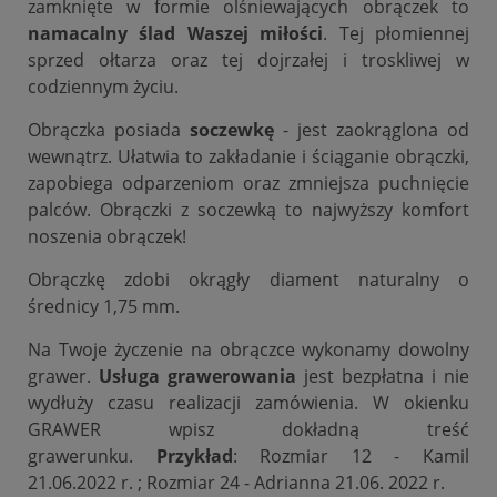
zamknięte w formie olśniewających obrączek to
namacalny ślad Waszej miłości
. Tej płomiennej
sprzed ołtarza oraz tej dojrzałej i troskliwej w
codziennym życiu.
Obrączka posiada
soczewkę
- jest zaokrąglona od
wewnątrz. Ułatwia to zakładanie i ściąganie obrączki,
zapobiega odparzeniom oraz zmniejsza puchnięcie
palców. Obrączki z soczewką to najwyższy komfort
noszenia obrączek!
Obrączkę zdobi okrągły diament naturalny o
średnicy 1,75 mm.
Na Twoje życzenie na obrączce wykonamy dowolny
grawer.
Usługa grawerowania
jest bezpłatna i nie
wydłuży czasu realizacji zamówienia. W okienku
GRAWER wpisz dokładną treść
grawerunku.
Przykład
: Rozmiar 12 - Kamil
21.06.2022 r. ; Rozmiar 24 - Adrianna 21.06. 2022 r.