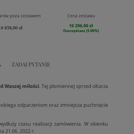
arów poza zestawem
Cena zestawu
10 296,00 zł
10 838,00 zł
Oszczędzasz (5.00%)
A
ZADAJ PYTANIE
d Waszej miłości
. Tej płomiennej sprzed ołtarza
zapobiega odparzeniom oraz zmniejsza puchnięcie
 wydłuży czasu realizacji zamówienia. W okienku
na 21.06. 2022 r.