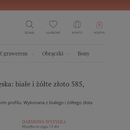
0
SZUKAJ
ULUBIONE
KONTO
KOSZYK
Z grawerem
Obrączki
Bony
ka: białe i żółte złoto 585,
im profilu. Wykonana z białego i żółtego złota
DARMOWA WYSYŁKA
Wysyłka w ciągu 15 dni