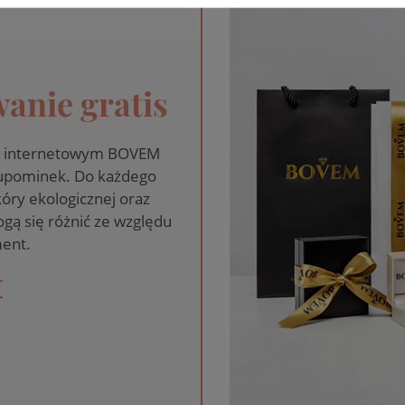
anie gratis
pie internetowym BOVEM
 upominek. Do każdego
óry ekologicznej oraz
gą się różnić ze względu
ent.
T