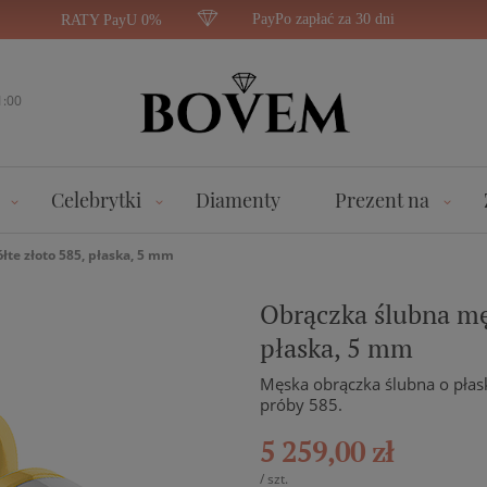
PayPo zapłać za 30 dni
RATY PayU 0%
1:00
Celebrytki
Diamenty
Prezent na
łte złoto 585, płaska, 5 mm
Obrączka ślubna męs
płaska, 5 mm
Męska obrączka ślubna o płask
próby 585.
5 259,00 zł
/
szt.