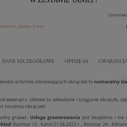
Cena tow
, diament, płaskie, 5 mm
DANE SZCZEGÓŁOWE
OPINIE (0)
GWARANCJ
mknięte w formie olśniewających obrączek to
namacalny śla
.
 od wewnątrz. Ułatwia to zakładanie i ściąganie obrączki, 
rt noszenia obrączek!
wolny grawer.
Usługa grawerowania
jest bezpłatna i nie
ykład
: Rozmiar 12 - Kamil 21.06.2022 r. ; Rozmiar 24 - Adrian