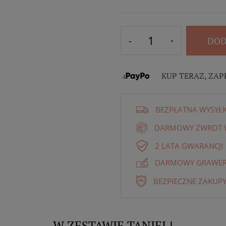
DOD
KUP TERAZ, ZAP
BEZPŁATNA WYSYŁ
DARMOWY ZWROT W
2 LATA GWARANCJI
DARMOWY GRAWER 
BEZPIECZNE ZAKUPY
W ZESTAWIE TANIEJ !