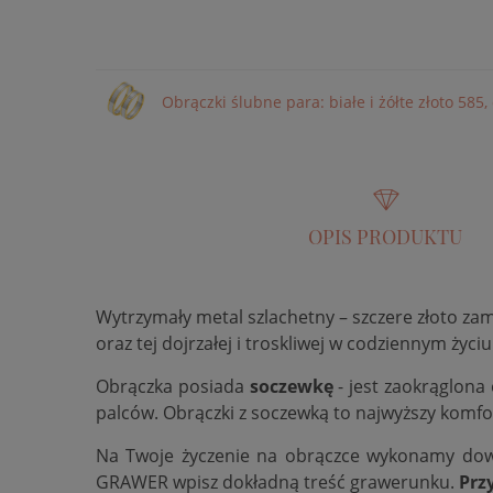
Obrączki ślubne para: białe i żółte złoto 585
OPIS PRODUKTU
Wytrzymały metal szlachetny – szczere złoto za
oraz tej dojrzałej i troskliwej w codziennym życiu
Obrączka posiada
soczewkę
- jest zaokrąglona
palców. Obrączki z soczewką to najwyższy komfo
Na Twoje życzenie na obrączce wykonamy do
GRAWER wpisz dokładną treść grawerunku.
Prz