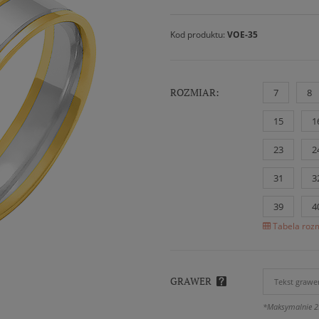
Kod produktu:
VOE-35
ROZMIAR:
7
8
15
1
23
2
31
3
39
4
Tabela rozm
GRAWER
*Maksymalnie 2