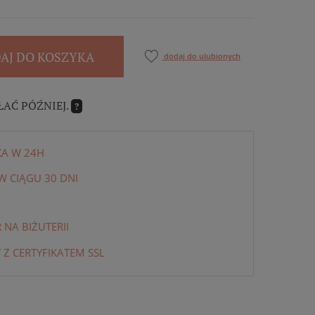
AJ DO KOSZYKA
dodaj do ulubionych
ŁAĆ PÓŹNIEJ.
?
KA W 24H
 CIĄGU 30 DNI
NA BIŻUTERII
 Z CERTYFIKATEM SSL