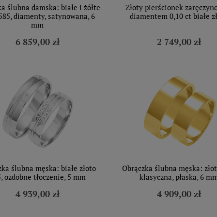
a ślubna damska: białe i żółte
Złoty pierścionek zaręczyn
 585, diamenty, satynowana, 6
diamentem 0,10 ct białe z
mm
6 859,00 zł
2 749,00 zł
ka ślubna męska: białe złoto
Obrączka ślubna męska: złot
, ozdobne tłoczenie, 5 mm
klasyczna, płaska, 6 m
4 939,00 zł
4 909,00 zł