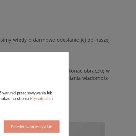
osimy wtedy o darmowe odesłanie jej do naszej
kość, zmienić kolor złota, wykonać obrączkę w
ywidualną, zachęcamy do przesłania wiadomości
ć warunki przechowywania lub
 także na stronie
Prywatność i
Potwierdzam wszystkie