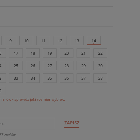
9
10
11
12
13
14
6
17
18
19
20
21
22
4
25
26
27
28
29
30
2
33
34
35
36
37
38
0
iarów - sprawdź jaki rozmiar wybrać.
ZAPISZ
55 znaków.