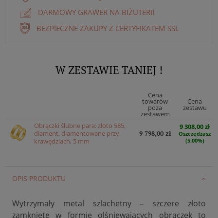
DARMOWY GRAWER NA BIŻUTERII
BEZPIECZNE ZAKUPY Z CERTYFIKATEM SSL
W ZESTAWIE TANIEJ !
Cena
towarów
Cena
poza
zestawu
zestawem
Obrączki ślubne para: złoto 585,
9 308,00 zł
diament, diamentowane przy
9 798,00 zł
Oszczędzasz
krawędziach, 5 mm
(5.00%)
OPIS PRODUKTU
Wytrzymały metal szlachetny – szczere złoto
zamknięte w formie olśniewających obrączek to