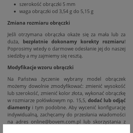
szerokość obrączki 5 mm
waga obrączki od 3,54 g do 5,15 g
Zmiana rozmiaru obrączki
Jeśli otrzymana obrączka okaże się za mała lub za
duża,
bezpłatnie dokonamy korekty rozmiaru
!
Poprosimy wtedy o darmowe odesłanie jej do naszej
siedziby a my zajmiemy się resztą.
Modyfikacje wzoru obrączki
Na Państwa życzenie wybrany model obrączek
możemy dowolnie zmodyfikować: zmienić wysokość
lub szerokość, zmienić kolor złota, wykonać obrączkę
w rozmiarze połówkowym np. 15,5,
dodać lub odjąć
diamenty
i tym podobne. Aby wycenić konfigurację
indywidualną, zachęcamy do przesłania wiadomości
na adres online@bovem.com.pl lub skorzystania z
zakładki zadaj pytanie.