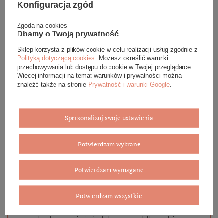
Konfiguracja zgód
Podana cena dotyczy jednej sztuki.
Zgoda na cookies
Dbamy o Twoją prywatność
DANE SZCZEGÓŁOWE
Sklep korzysta z plików cookie w celu realizacji usług zgodnie z
Polityką dotyczącą cookies
. Możesz określić warunki
przechowywania lub dostępu do cookie w Twojej przeglądarce.
OPINIE (0)
Więcej informacji na temat warunków i prywatności można
znaleźć także na stronie
Prywatność i warunki Google
.
GWARANCJA
ZADAJ PYTANIE
Spersonalizuj swoje ustawienia
Potwierdzam wybrane
Potwierdzam wymagane
Eleganckie opakowanie gratis
Potwierdzam wszystkie
Biżuterię i zegarki zakupione w sklepie internetowym
BOVEM otrzymasz jako gotowy do wręczenia upominek. Do