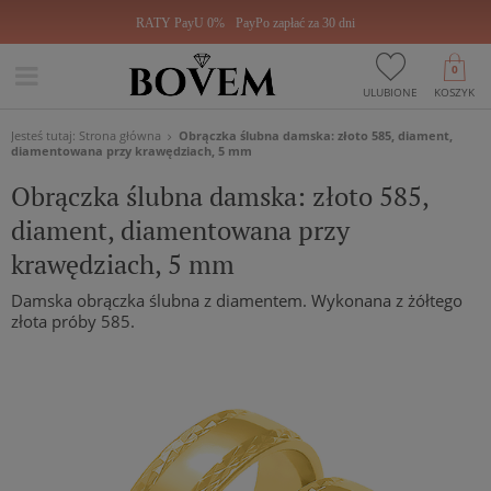
RATY PayU 0%
PayPo zapłać za 30 dni
0
ULUBIONE
KOSZYK
Jesteś tutaj:
Strona główna
Obrączka ślubna damska: złoto 585, diament,
diamentowana przy krawędziach, 5 mm
Obrączka ślubna damska: złoto 585,
diament, diamentowana przy
krawędziach, 5 mm
Damska obrączka ślubna z diamentem. Wykonana z żółtego
złota próby 585.