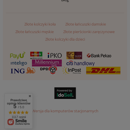
Złote kolczyki koła
Złote łańcuszki damskie
Złote łańcuszki męskie
Złote pierścionki zaręczynowe
Złote kolczyki dla dzieci
Prawdziwe
opinie klientów
5
/ 5.0
Wersja dla komputerów stacjonarnych
1117 opinii