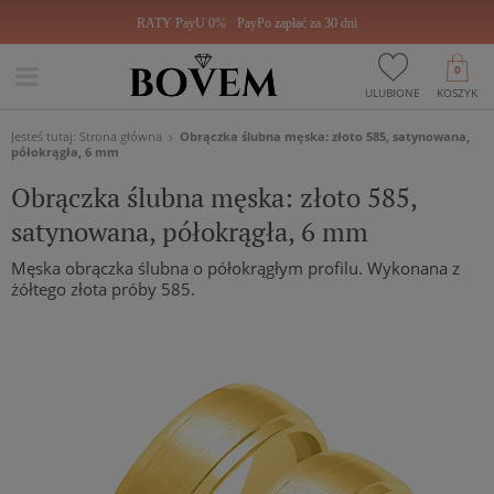
RATY PayU 0%
PayPo zapłać za 30 dni
0
ULUBIONE
KOSZYK
Jesteś tutaj:
Strona główna
Obrączka ślubna męska: złoto 585, satynowana,
półokrągła, 6 mm
Obrączka ślubna męska: złoto 585,
satynowana, półokrągła, 6 mm
Męska obrączka ślubna o półokrągłym profilu. Wykonana z
żółtego złota próby 585.