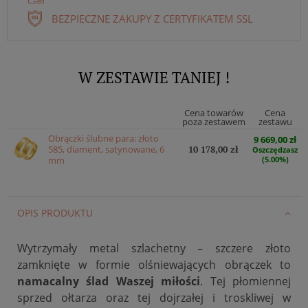
BEZPIECZNE ZAKUPY Z CERTYFIKATEM SSL
W ZESTAWIE TANIEJ !
Cena towarów
Cena
poza zestawem
zestawu
Obrączki ślubne para: złoto
9 669,00 zł
585, diament, satynowane, 6
10 178,00 zł
Oszczędzasz
mm
(5.00%)
OPIS PRODUKTU
Wytrzymały metal szlachetny – szczere złoto
zamknięte w formie olśniewających obrączek to
namacalny ślad Waszej miłości
. Tej płomiennej
sprzed ołtarza oraz tej dojrzałej i troskliwej w