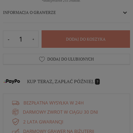
*Maksymalnie 255 znaków.
INFORMACJA O GRAWERZE
DODAJ DO KOSZYKA
DODAJ DO ULUBIONYCH
KUP TERAZ, ZAPŁAĆ PÓŹNIEJ.
?
BEZPŁATNA WYSYŁKA W 24H
DARMOWY ZWROT W CIĄGU 30 DNI
2 LATA GWARANCJI
DARMOWY GRAWER NA BIŻUTERII