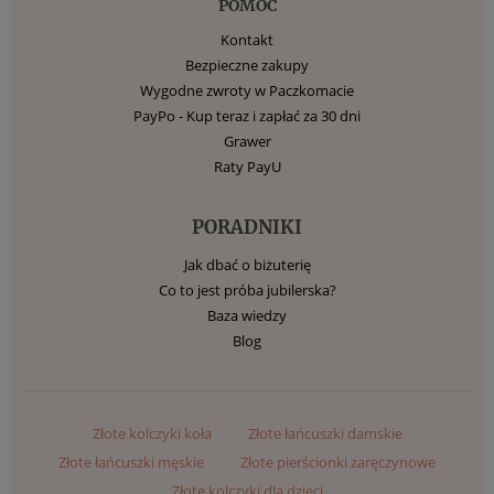
POMOC
Kontakt
Bezpieczne zakupy
Wygodne zwroty w Paczkomacie
PayPo - Kup teraz i zapłać za 30 dni
Grawer
Raty PayU
PORADNIKI
Jak dbać o biżuterię
Co to jest próba jubilerska?
Baza wiedzy
Blog
Złote kolczyki koła
Złote łańcuszki damskie
Złote łańcuszki męskie
Złote pierścionki zaręczynowe
Złote kolczyki dla dzieci