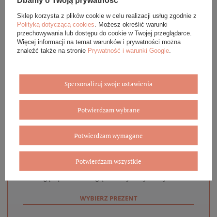
Dbamy o Twoją prywatność
OPINIE (0)
Sklep korzysta z plików cookie w celu realizacji usług zgodnie z
Polityką dotyczącą cookies
. Możesz określić warunki
przechowywania lub dostępu do cookie w Twojej przeglądarce.
GWARANCJA
Więcej informacji na temat warunków i prywatności można
znaleźć także na stronie
Prywatność i warunki Google
.
ZADAJ PYTANIE
Spersonalizuj swoje ustawienia
Potwierdzam wybrane
Eleganckie opakowanie gratis
Potwierdzam wymagane
Biżuterię i zegarki zakupione w sklepie internetowym
BOVEM otrzymasz jako gotowy do wręczenia upominek. Do
każdego zamówienia dołączamy pudełko ze skóry
Potwierdzam wszystkie
ekologicznej oraz elegancką torebkę. Rozmiary i wzory
mogą się różnić ze względu na wybrany asortyment.
WYBIERZ PREZENT