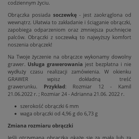
codziennym życiu.
Obrączka posiada
soczewkę
- jest zaokrąglona od
wewnątrz. Ułatwia to zakładanie i ściąganie obrączki,
zapobiega odparzeniom oraz zmniejsza puchnięcie
palców. Obrączki z soczewką to najwyższy komfort
noszenia obrączek!
Na Twoje życzenie na obrączce wykonamy dowolny
grawer.
Usługa grawerowania
jest bezpłatna i nie
wydłuży czasu realizacji zamówienia. W okienku
GRAWER wpisz dokładną treść
grawerunku.
Przykład
: Rozmiar 12 - Kamil
21.06.2022 r. ; Rozmiar 24 - Adrianna 21.06. 2022 r.
szerokość obrączki 6 mm
waga obrączki od 4,96 g do 6,73 g
Zmiana rozmiaru obrączki
Jeśli otrzymana obrączka okaże się za mała lub za