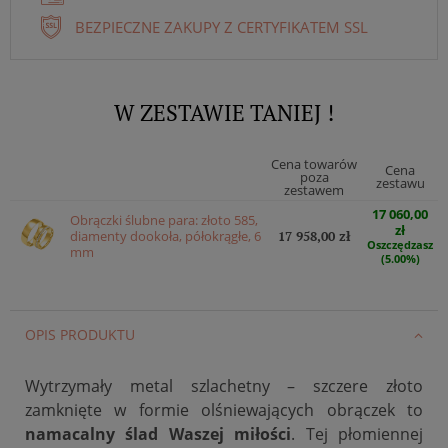
BEZPIECZNE ZAKUPY Z CERTYFIKATEM SSL
W ZESTAWIE TANIEJ !
Cena towarów
Cena
poza
zestawu
zestawem
17 060,00
Obrączki ślubne para: złoto 585,
zł
diamenty dookoła, półokrągłe, 6
17 958,00 zł
Oszczędzasz
mm
(5.00%)
OPIS PRODUKTU
Wytrzymały metal szlachetny – szczere złoto
zamknięte w formie olśniewających obrączek to
namacalny ślad Waszej miłości
. Tej płomiennej