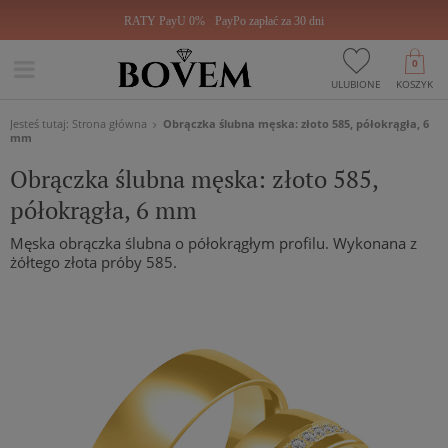
RATY PayU 0%
PayPo zapłać za 30 dni
0
ULUBIONE
KOSZYK
Jesteś tutaj:
Strona główna
Obrączka ślubna męska: złoto 585, półokrągła, 6
mm
Obrączka ślubna męska: złoto 585,
półokrągła, 6 mm
Męska obrączka ślubna o półokrągłym profilu. Wykonana z
żółtego złota próby 585.