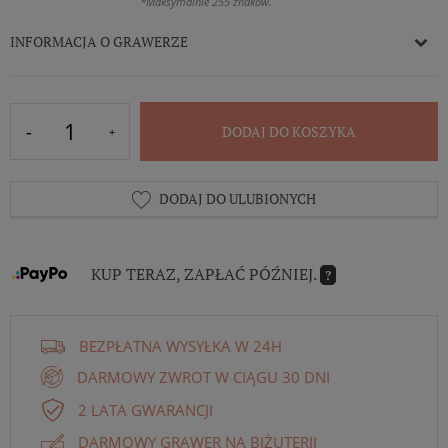
*Maksymalnie 255 znaków.
INFORMACJA O GRAWERZE
DODAJ DO KOSZYKA
DODAJ DO ULUBIONYCH
KUP TERAZ, ZAPŁAĆ PÓŹNIEJ.
?
BEZPŁATNA WYSYŁKA W 24H
DARMOWY ZWROT W CIĄGU 30 DNI
2 LATA GWARANCJI
DARMOWY GRAWER NA BIŻUTERII