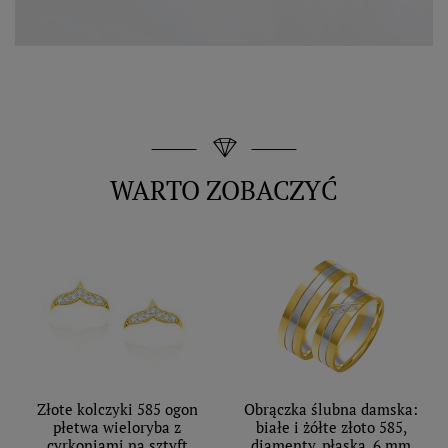
WARTO ZOBACZYĆ
Złote kolczyki 585 ogon
Obrączka ślubna damska:
płetwa wieloryba z
białe i żółte złoto 585,
cyrkoniami na sztyft
diamenty, płaska, 6 mm