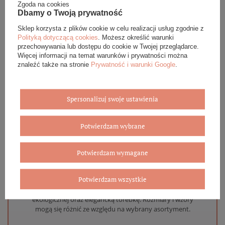
Zgoda na cookies
DANE SZCZEGÓŁOWE
Dbamy o Twoją prywatność
Sklep korzysta z plików cookie w celu realizacji usług zgodnie z
OPINIE (0)
Polityką dotyczącą cookies
. Możesz określić warunki
przechowywania lub dostępu do cookie w Twojej przeglądarce.
Więcej informacji na temat warunków i prywatności można
GWARANCJA
znaleźć także na stronie
Prywatność i warunki Google
.
ZADAJ PYTANIE
Spersonalizuj swoje ustawienia
Potwierdzam wybrane
Eleganckie opakowanie gratis
Potwierdzam wymagane
Biżuterię i zegarki zakupione w sklepie internetowym
Potwierdzam wszystkie
BOVEM otrzymasz jako gotowy do wręczenia upominek. Do
każdego zamówienia dołączamy pudełko ze skóry
ekologicznej oraz elegancką torebkę. Rozmiary i wzory
mogą się różnić ze względu na wybrany asortyment.