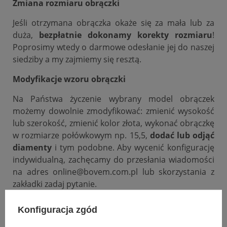
Zmiana rozmiaru obrączki
Jeśli otrzymana obrączka okaże się za mała lub za
duża,
bezpłatnie dokonamy korekty rozmiaru
!
Poprosimy wtedy o darmowe odesłanie jej do naszej
siedziby a my zajmiemy się resztą.
Modyfikacje wzoru obrączki
Na Państwa życzenie wybrany model obrączek
możemy dowolnie zmodyfikować: zmienić wysokość
lub szerokość, zmienić kolor złota, wykonać obrączkę
w rozmiarze połówkowym np. 15,5,
dodać lub odjąć
diamenty
i tym podobne. Aby wycenić konfigurację
indywidualną, zachęcamy do przesłania wiadomości
na adres online@bovem.com.pl lub skorzystania z
zakładki zadaj pytanie.
Podana cena dotyczy jednej sztuki.
Konfiguracja zgód