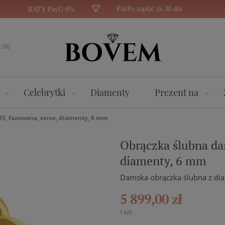
PayPo zapłać za 30 dni
RATY PayU 0%
1:00
Celebrytki
Diamenty
Prezent na
85, fazowana, serce, diamenty, 6 mm
Obrączka ślubna dam
diamenty, 6 mm
Damska obrączka ślubna z dia
5 899,00 zł
/
szt.