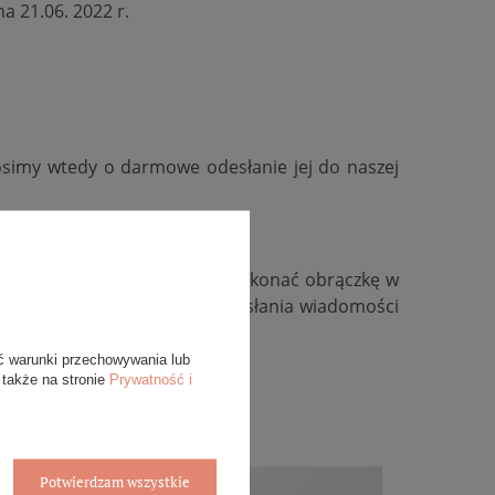
na 21.06. 2022 r.
osimy wtedy o darmowe odesłanie jej do naszej
kość, zmienić kolor złota, wykonać obrączkę w
ywidualną, zachęcamy do przesłania wiadomości
ć warunki przechowywania lub
 także na stronie
Prywatność i
Potwierdzam wszystkie