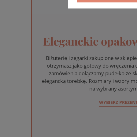
Eleganckie opakow
Biżuterię i zegarki zakupione w skle
otrzymasz jako gotowy do wręczenia
zamówienia dołączamy pudełko ze sk
elegancką torebkę. Rozmiary i wzory mo
na wybrany asortym
WYBIERZ PREZEN