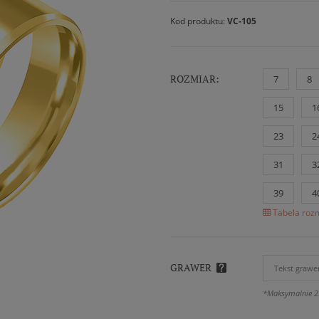
Kod produktu:
VC-105
ROZMIAR:
7
8
15
1
23
2
31
3
39
4
Tabela rozm
GRAWER
*Maksymalnie 2