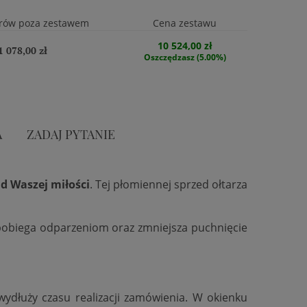
rów poza zestawem
Cena zestawu
10 524,00 zł
1 078,00 zł
Oszczędzasz (5.00%)
A
ZADAJ PYTANIE
d Waszej miłości
. Tej płomiennej sprzed ołtarza
zapobiega odparzeniom oraz zmniejsza puchnięcie
 wydłuży czasu realizacji zamówienia. W okienku