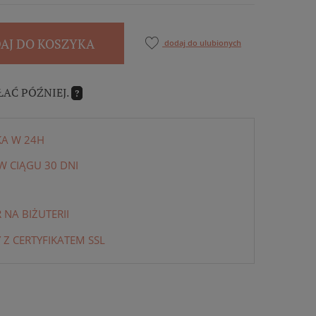
AJ DO KOSZYKA
dodaj do ulubionych
ŁAĆ PÓŹNIEJ.
?
KA W 24H
 CIĄGU 30 DNI
NA BIŻUTERII
 Z CERTYFIKATEM SSL