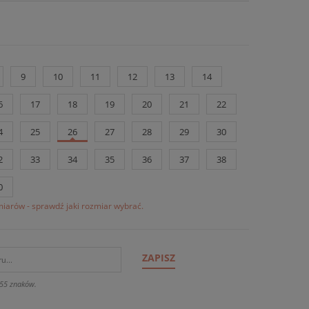
9
10
11
12
13
14
6
17
18
19
20
21
22
4
25
26
27
28
29
30
2
33
34
35
36
37
38
0
iarów - sprawdź jaki rozmiar wybrać.
ZAPISZ
55 znaków.