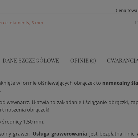
Cena towa
serce, diamenty, 6 mm
1
DANE SZCZEGÓŁOWE
OPINIE (0)
GWARANCJ
mknięte w formie olśniewających obrączek to
namacalny śla
.
 od wewnątrz. Ułatwia to zakładanie i ściąganie obrączki, 
rt noszenia obrączek!
o średnicy 1,50 mm.
wolny grawer.
Usługa grawerowania
jest bezpłatna i nie