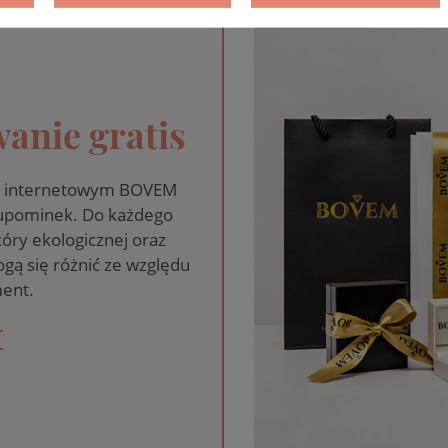
anie gratis
pie internetowym BOVEM
 upominek. Do każdego
óry ekologicznej oraz
gą się różnić ze względu
ent.
T