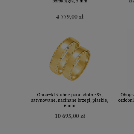
półokrągła, 5 mm
kl
4 779,00 zł
Obrączki ślubne para: złoto 585,
Obrącz
satynowane, nacinane brzegi, płaskie,
ozdobni
6 mm
10 695,00 zł