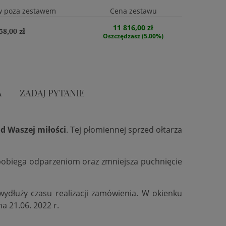
w poza zestawem
Cena zestawu
11 816,00 zł
38,00 zł
Oszczędzasz (5.00%)
A
ZADAJ PYTANIE
d Waszej miłości
. Tej płomiennej sprzed ołtarza
zapobiega odparzeniom oraz zmniejsza puchnięcie
 wydłuży czasu realizacji zamówienia. W okienku
na 21.06. 2022 r.