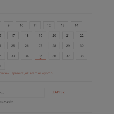
9
10
11
12
13
14
6
17
18
19
20
21
22
4
25
26
27
28
29
30
2
33
34
35
36
37
38
0
iarów - sprawdź jaki rozmiar wybrać.
ZAPISZ
55 znaków.