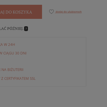
AJ DO KOSZYKA
dodaj do ulubionych
ŁAĆ PÓŹNIEJ.
?
KA W 24H
 CIĄGU 30 DNI
NA BIŻUTERII
 Z CERTYFIKATEM SSL