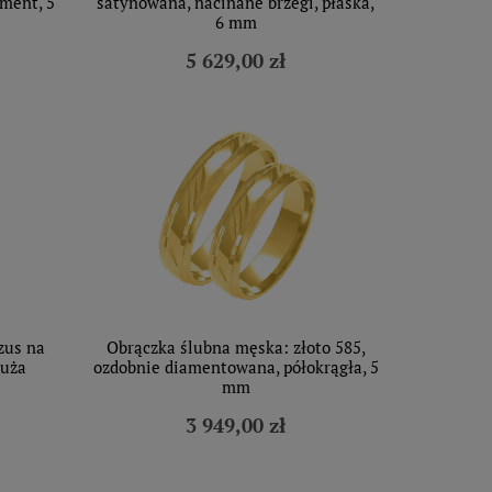
ament, 5
satynowana, nacinane brzegi, płaska,
6 mm
5 629,00 zł
zus na
Obrączka ślubna męska: złoto 585,
duża
ozdobnie diamentowana, półokrągła, 5
mm
3 949,00 zł