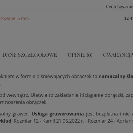
Cena towaró
fazowane, 5 mm
12 4
DANE SZCZEGÓŁOWE
OPINIE (0)
GWARANCJ
mknięte w formie olśniewających obrączek to
namacalny śla
.
 od wewnątrz. Ułatwia to zakładanie i ściąganie obrączki, 
rt noszenia obrączek!
wolny grawer.
Usługa grawerowania
jest bezpłatna i nie
ykład
: Rozmiar 12 - Kamil 21.06.2022 r. ; Rozmiar 24 - Adrian