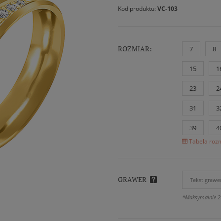
Kod produktu:
VC-103
ROZMIAR:
7
8
15
1
23
2
31
3
39
4
Tabela rozm
GRAWER
*Maksymalnie 2