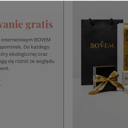
anie gratis
pie internetowym BOVEM
 upominek. Do każdego
óry ekologicznej oraz
gą się różnić ze względu
ent.
T