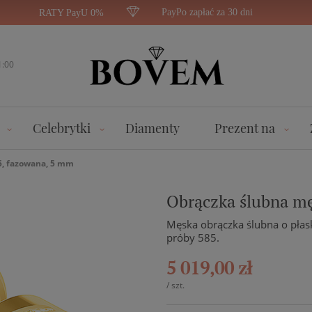
PayPo zapłać za 30 dni
RATY PayU 0%
1:00
Celebrytki
Diamenty
Prezent na
5, fazowana, 5 mm
Obrączka ślubna mę
Męska obrączka ślubna o płask
próby 585.
5 019,00 zł
/
szt.