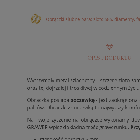
Obrączki ślubne para: złoto 585, diamenty, 
OPIS PRODUKTU
Wytrzymały metal szlachetny – szczere złoto za
oraz tej dojrzałej i troskliwej w codziennym życiu
Obrączka posiada
soczewkę
- jest zaokrąglona
palców. Obrączki z soczewką to najwyższy komfo
Na Twoje życzenie na obrączce wykonamy do
GRAWER wpisz dokładną treść grawerunku.
Prz
szerokość obrączki 5 mm