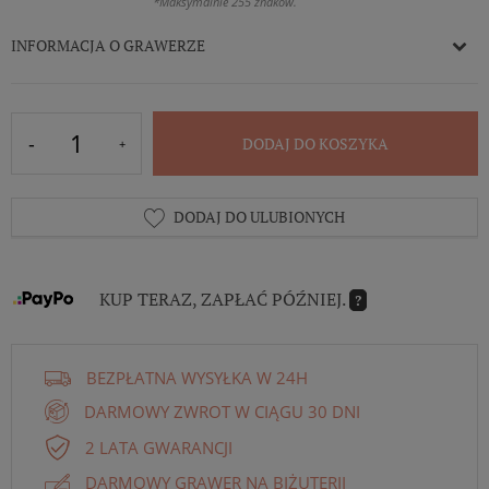
*Maksymalnie 255 znaków.
INFORMACJA O GRAWERZE
DODAJ DO KOSZYKA
DODAJ DO ULUBIONYCH
KUP TERAZ, ZAPŁAĆ PÓŹNIEJ.
?
BEZPŁATNA WYSYŁKA W 24H
DARMOWY ZWROT W CIĄGU 30 DNI
2 LATA GWARANCJI
DARMOWY GRAWER NA BIŻUTERII