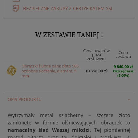
BEZPIECZNE ZAKUPY Z CERTYFIKATEM SSL
W ZESTAWIE TANIEJ !
Cena towarów
Cena
poza
zestawu
zestawem
Obrączki ślubne para: złoto 585,
9 840,00 zł
ozdobne tłoczenie, diament, 5
10 358,00 zł
Oszczędzasz
mm
(5.00%)
OPIS PRODUKTU
Wytrzymały metal szlachetny – szczere złoto
zamknięte w formie olśniewających obrączek to
namacalny ślad Waszej miłości
. Tej płomiennej
sprzed ołtarza oraz tej dojrzałej i troskliwej w