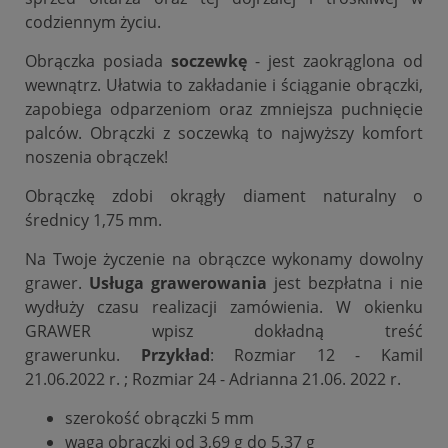
codziennym życiu.
Obrączka posiada
soczewkę
- jest zaokrąglona od
wewnątrz. Ułatwia to zakładanie i ściąganie obrączki,
zapobiega odparzeniom oraz zmniejsza puchnięcie
palców. Obrączki z soczewką to najwyższy komfort
noszenia obrączek!
Obrączkę zdobi okrągły diament naturalny o
średnicy 1,75 mm.
Na Twoje życzenie na obrączce wykonamy dowolny
grawer.
Usługa grawerowania
jest bezpłatna i nie
wydłuży czasu realizacji zamówienia. W okienku
GRAWER wpisz dokładną treść
grawerunku.
Przykład
: Rozmiar 12 - Kamil
21.06.2022 r. ; Rozmiar 24 - Adrianna 21.06. 2022 r.
szerokość obrączki 5 mm
waga obrączki od 3,69 g do 5,37 g