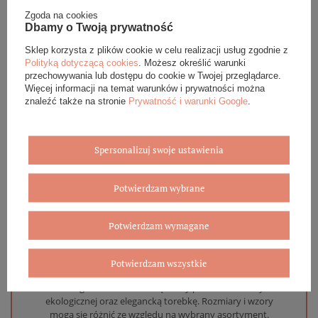
Zgoda na cookies
Dbamy o Twoją prywatność
DANE SZCZEGÓŁOWE
Sklep korzysta z plików cookie w celu realizacji usług zgodnie z
Polityką dotyczącą cookies
. Możesz określić warunki
OPINIE (0)
przechowywania lub dostępu do cookie w Twojej przeglądarce.
Więcej informacji na temat warunków i prywatności można
znaleźć także na stronie
Prywatność i warunki Google
.
GWARANCJA
ZADAJ PYTANIE
Spersonalizuj swoje ustawienia
Potwierdzam wybrane
Potwierdzam wymagane
Eleganckie opakowanie gratis
Biżuterię i zegarki zakupione w sklepie internetowym
Potwierdzam wszystkie
BOVEM otrzymasz jako gotowy do wręczenia upominek. Do
każdego zamówienia dołączamy pudełko ze skóry
ekologicznej oraz elegancką torebkę. Rozmiary i wzory
mogą się różnić ze względu na wybrany asortyment.