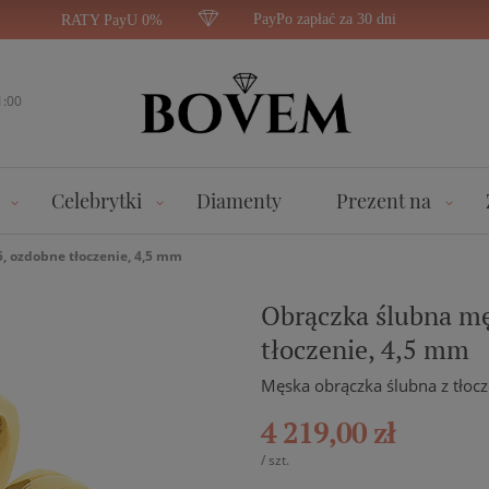
PayPo zapłać za 30 dni
RATY PayU 0%
1:00
Celebrytki
Diamenty
Prezent na
, ozdobne tłoczenie, 4,5 mm
Obrączka ślubna mę
tłoczenie, 4,5 mm
Męska obrączka ślubna z tłoc
4 219,00 zł
/
szt.