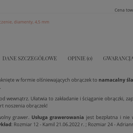
Cena to
oczenie, diamenty, 4,5 mm
DANE SZCZEGÓŁOWE
OPINIE (0)
GWARANCJ
mknięte w formie olśniewających obrączek to
namacalny śla
.
 od wewnątrz. Ułatwia to zakładanie i ściąganie obrączki, 
rt noszenia obrączek!
wolny grawer.
Usługa grawerowania
jest bezpłatna i nie
ykład
: Rozmiar 12 - Kamil 21.06.2022 r. ; Rozmiar 24 - Adrian