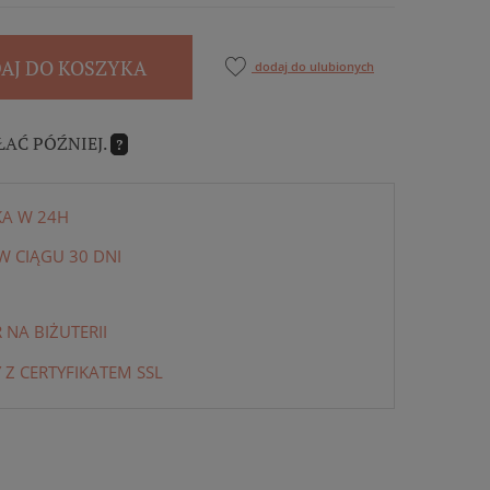
AJ DO KOSZYKA
dodaj do ulubionych
ŁAĆ PÓŹNIEJ.
?
KA W 24H
 CIĄGU 30 DNI
NA BIŻUTERII
 Z CERTYFIKATEM SSL