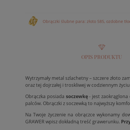
Obrączki ślubne para: złoto 585, ozdobne tł
OPIS PRODUKTU
Wytrzymały metal szlachetny – szczere złoto za
oraz tej dojrzałej i troskliwej w codziennym życiu
Obrączka posiada
soczewkę
- jest zaokrąglona
palców. Obrączki z soczewką to najwyższy komfo
Na Twoje życzenie na obrączce wykonamy do
GRAWER wpisz dokładną treść grawerunku.
Prz