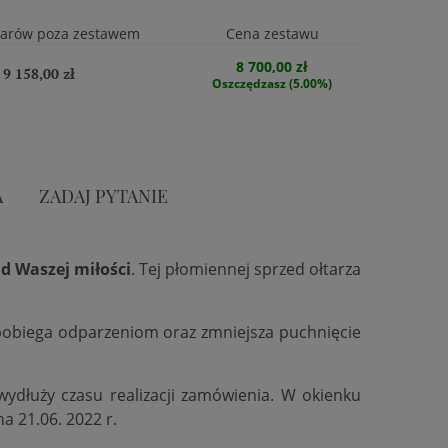
warów poza zestawem
Cena zestawu
8 700,00 zł
9 158,00 zł
Oszczędzasz (5.00%)
A
ZADAJ PYTANIE
d Waszej miłości
. Tej płomiennej sprzed ołtarza
zapobiega odparzeniom oraz zmniejsza puchnięcie
 wydłuży czasu realizacji zamówienia. W okienku
na 21.06. 2022 r.