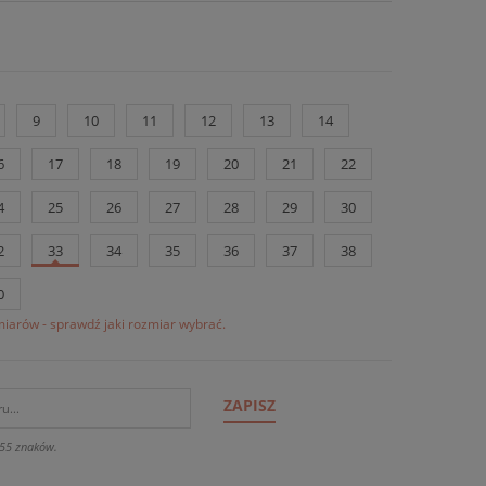
9
10
11
12
13
14
6
17
18
19
20
21
22
4
25
26
27
28
29
30
2
33
34
35
36
37
38
0
iarów - sprawdź jaki rozmiar wybrać.
ZAPISZ
55 znaków.