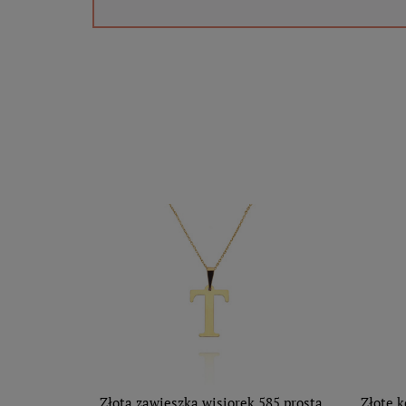
Złota zawieszka wisiorek 585 prosta
Złote k