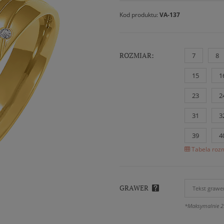
Kod produktu:
VA-137
ROZMIAR:
7
8
15
1
23
2
31
3
39
4
Tabela rozm
GRAWER
*Maksymalnie 2