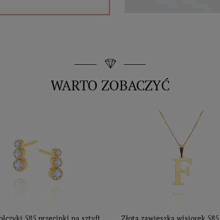
WARTO ZOBACZYĆ
olczyki 585 przecinki na sztyft
Złota zawieszka wisiorek 585