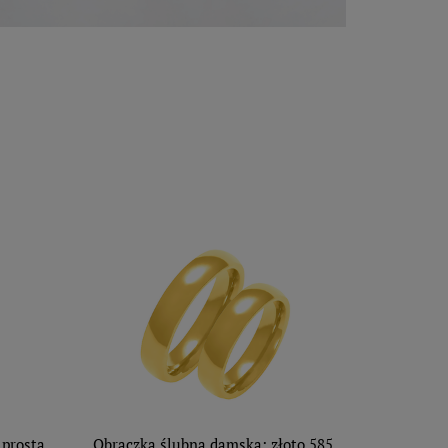
 prosta
Obrączka ślubna damska: złoto 585,