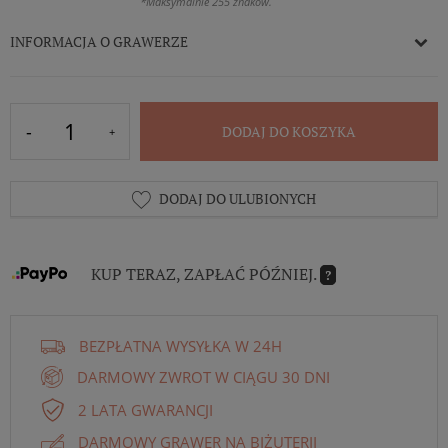
*Maksymalnie 255 znaków.
INFORMACJA O GRAWERZE
DODAJ DO KOSZYKA
DODAJ DO ULUBIONYCH
KUP TERAZ, ZAPŁAĆ PÓŹNIEJ.
?
BEZPŁATNA WYSYŁKA W 24H
DARMOWY ZWROT W CIĄGU 30 DNI
2 LATA GWARANCJI
DARMOWY GRAWER NA BIŻUTERII