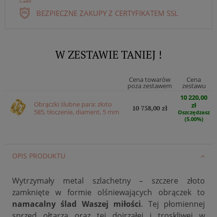
BEZPIECZNE ZAKUPY Z CERTYFIKATEM SSL
W ZESTAWIE TANIEJ !
Cena towarów
Cena
poza zestawem
zestawu
10 220,00
Obrączki ślubne para: złoto
zł
10 758,00 zł
585, tłoczenie, diament, 5 mm
Oszczędzasz
(5.00%)
OPIS PRODUKTU
Wytrzymały metal szlachetny – szczere złoto
zamknięte w formie olśniewających obrączek to
namacalny ślad Waszej miłości
. Tej płomiennej
sprzed ołtarza oraz tej dojrzałej i troskliwej w