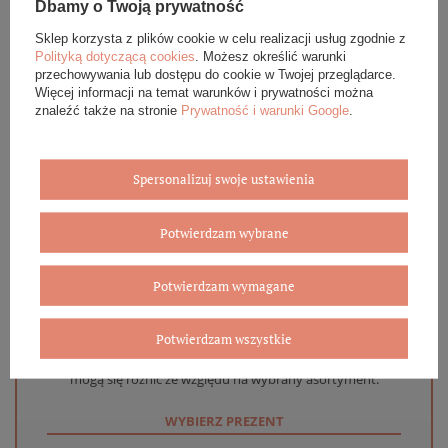
Dbamy o Twoją prywatność
OPINIE (0)
Sklep korzysta z plików cookie w celu realizacji usług zgodnie z
Polityką dotyczącą cookies
. Możesz określić warunki
przechowywania lub dostępu do cookie w Twojej przeglądarce.
GWARANCJA
Więcej informacji na temat warunków i prywatności można
znaleźć także na stronie
Prywatność i warunki Google
.
ZADAJ PYTANIE
Spersonalizuj swoje ustawienia
Potwierdzam wybrane
Eleganckie opakowanie gratis
Potwierdzam wymagane
Biżuterię i zegarki zakupione w sklepie internetowym
BOVEM otrzymasz jako gotowy do wręczenia upominek. Do
Potwierdzam wszystkie
każdego zamówienia dołączamy pudełko ze skóry
ekologicznej oraz elegancką torebkę. Rozmiary i wzory
mogą się różnić ze względu na wybrany asortyment.
WYBIERZ PREZENT