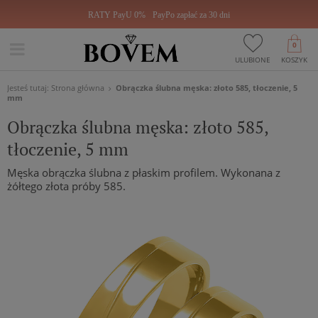
RATY PayU 0%
PayPo zapłać za 30 dni
0
ULUBIONE
KOSZYK
Jesteś tutaj:
Strona główna
Obrączka ślubna męska: złoto 585, tłoczenie, 5
mm
Obrączka ślubna męska: złoto 585,
tłoczenie, 5 mm
Męska obrączka ślubna z płaskim profilem. Wykonana z
żółtego złota próby 585.