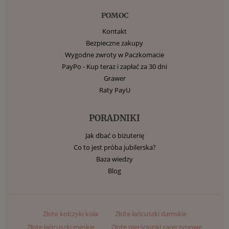
POMOC
Kontakt
Bezpieczne zakupy
Wygodne zwroty w Paczkomacie
PayPo - Kup teraz i zapłać za 30 dni
Grawer
Raty PayU
PORADNIKI
Jak dbać o biżuterię
Co to jest próba jubilerska?
Baza wiedzy
Blog
Złote kolczyki koła
Złote łańcuszki damskie
Złote łańcuszki męskie
Złote pierścionki zaręczynowe