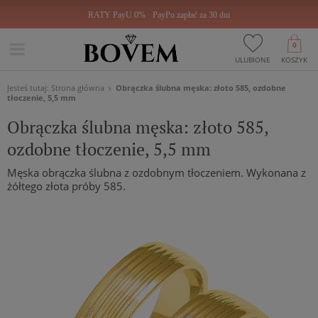
RATY PayU 0%
PayPo zapłać za 30 dni
0
ULUBIONE
KOSZYK
Jesteś tutaj:
Strona główna
Obrączka ślubna męska: złoto 585, ozdobne
tłoczenie, 5,5 mm
Obrączka ślubna męska: złoto 585,
ozdobne tłoczenie, 5,5 mm
Męska obrączka ślubna z ozdobnym tłoczeniem. Wykonana z
żółtego złota próby 585.