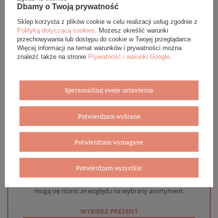
DANE SZCZEGÓŁOWE
Dbamy o Twoją prywatność
Sklep korzysta z plików cookie w celu realizacji usług zgodnie z
OPINIE (0)
Polityką dotyczącą cookies
. Możesz określić warunki
przechowywania lub dostępu do cookie w Twojej przeglądarce.
GWARANCJA
Więcej informacji na temat warunków i prywatności można
znaleźć także na stronie
Prywatność i warunki Google
.
ZADAJ PYTANIE
Spersonalizuj swoje ustawienia
Potwierdzam wybrane
Eleganckie opakowanie gratis
Potwierdzam wymagane
Biżuterię i zegarki zakupione w sklepie internetowym
BOVEM otrzymasz jako gotowy do wręczenia upominek. Do
Potwierdzam wszystkie
każdego zamówienia dołączamy pudełko ze skóry
ekologicznej oraz elegancką torebkę. Rozmiary i wzory
mogą się różnić ze względu na wybrany asortyment.
WYBIERZ PREZENT