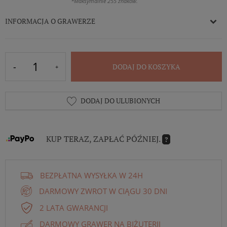
*Maksymalnie 255 znaków.
INFORMACJA O GRAWERZE
DODAJ DO KOSZYKA
DODAJ DO ULUBIONYCH
KUP TERAZ, ZAPŁAĆ PÓŹNIEJ.
?
BEZPŁATNA WYSYŁKA W 24H
DARMOWY ZWROT W CIĄGU 30 DNI
2 LATA GWARANCJI
DARMOWY GRAWER NA BIŻUTERII