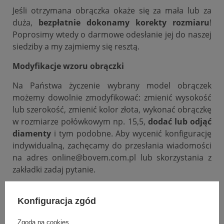
Jeśli otrzymana obrączka okaże się za mała lub za
duża,
bezpłatnie dokonamy korekty rozmiaru
!
Poprosimy wtedy o darmowe odesłanie jej do naszej
siedziby a my zajmiemy się resztą.
Modyfikacje wzoru obrączki
Na Państwa życzenie wybrany model obrączek
możemy dowolnie zmodyfikować: zmienić wysokość
lub szerokość, zmienić kolor złota, wykonać obrączkę
w rozmiarze połówkowym np. 15,5,
dodać lub odjąć
diamenty
i tym podobne. Aby wycenić konfigurację
indywidualną, zachęcamy do przesłania wiadomości
na adres online@bovem.com.pl lub skorzystania z
zakładki zadaj pytanie.
Podana cena dotyczy jednej sztuki.
Konfiguracja zgód
Zgoda na cookies