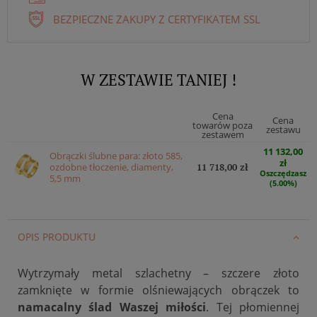
BEZPIECZNE ZAKUPY Z CERTYFIKATEM SSL
W ZESTAWIE TANIEJ !
Cena
Cena
towarów poza
zestawu
zestawem
11 132,00
Obrączki ślubne para: złoto 585,
zł
ozdobne tłoczenie, diamenty,
11 718,00 zł
Oszczędzasz
5,5 mm
(5.00%)
OPIS PRODUKTU
Wytrzymały metal szlachetny – szczere złoto
zamknięte w formie olśniewających obrączek to
namacalny ślad Waszej miłości
. Tej płomiennej