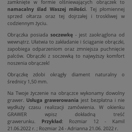
zamknięte w formie olśniewających obrączek to
namacalny ślad Waszej miłości
. Tej płomiennej
sprzed ołtarza oraz tej dojrzałej i troskliwej w
codziennym życiu.
Obrączka posiada
soczewkę
- jest zaokrąglona od
wewnątrz. Ułatwia to zakładanie i ściąganie obrączki,
zapobiega odparzeniom oraz zmniejsza puchnięcie
palców. Obrączki z soczewką to najwyższy komfort
noszenia obrączek!
Obrączkę zdobi okrągły diament naturalny o
średnicy 1,50 mm.
Na Twoje życzenie na obrączce wykonamy dowolny
grawer.
Usługa grawerowania
jest bezpłatna i nie
wydłuży czasu realizacji zamówienia. W okienku
GRAWER wpisz dokładną treść
grawerunku.
Przykład
: Rozmiar 12 - Kamil
21.06.2022 r. ; Rozmiar 24 - Adrianna 21.06. 2022 r.