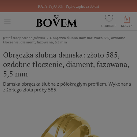
RATY PayU 0%
PayPo zapłać za 30 dni
0
ULUBIONE
KOSZYK
Jesteś tutaj:
Strona główna
Obrączka ślubna damska: złoto 585, ozdobne
tłoczenie, diament, fazowana, 5,5 mm
Obrączka ślubna damska: złoto 585,
ozdobne tłoczenie, diament, fazowana,
5,5 mm
Damska obrączka ślubna z półokrągłym profilem. Wykonana
z żółtego złota próby 585.