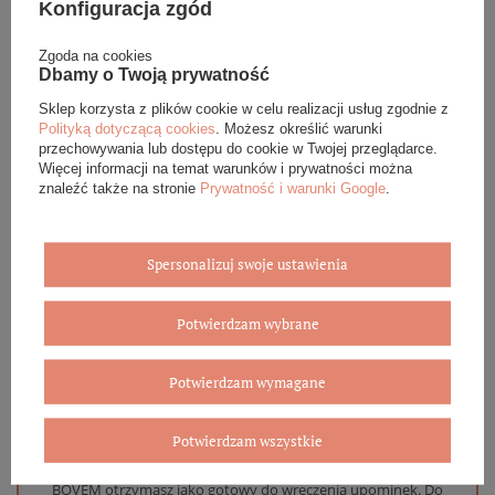
Konfiguracja zgód
Podana cena dotyczy jednej sztuki.
Zgoda na cookies
Dbamy o Twoją prywatność
Sklep korzysta z plików cookie w celu realizacji usług zgodnie z
DANE SZCZEGÓŁOWE
Polityką dotyczącą cookies
. Możesz określić warunki
przechowywania lub dostępu do cookie w Twojej przeglądarce.
Więcej informacji na temat warunków i prywatności można
OPINIE (0)
znaleźć także na stronie
Prywatność i warunki Google
.
GWARANCJA
Spersonalizuj swoje ustawienia
ZADAJ PYTANIE
Potwierdzam wybrane
Potwierdzam wymagane
Eleganckie opakowanie gratis
Potwierdzam wszystkie
Biżuterię i zegarki zakupione w sklepie internetowym
BOVEM otrzymasz jako gotowy do wręczenia upominek. Do