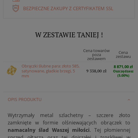
BEZPIECZNE ZAKUPY Z CERTYFIKATEM SSL
W ZESTAWIE TANIEJ !
Cena towarów
Cena
poza
zestawu
zestawem
Obrączki ślubne para: złoto 585,
8 871,00 zł
satynowane, gładkie brzegi, 5
9 338,00 zł
Oszczędzasz
mm
(5.00%)
OPIS PRODUKTU
Wytrzymały metal szlachetny – szczere złoto
zamknięte w formie olśniewających obrączek to
namacalny ślad Waszej miłości
. Tej płomiennej
sprzed ołtarza oraz tej dojrzałej i troskliwej w