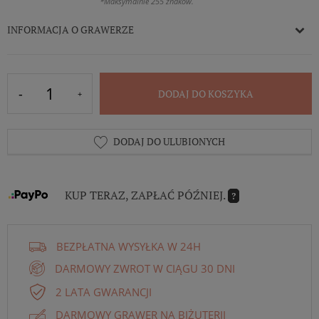
*Maksymalnie 255 znaków.
INFORMACJA O GRAWERZE
DODAJ DO KOSZYKA
DODAJ DO ULUBIONYCH
KUP TERAZ, ZAPŁAĆ PÓŹNIEJ.
?
BEZPŁATNA WYSYŁKA W 24H
DARMOWY ZWROT W CIĄGU 30 DNI
2 LATA GWARANCJI
DARMOWY GRAWER NA BIŻUTERII