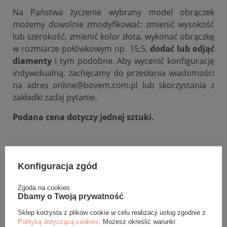
Na Państwa życzenie wybrany model obrączek
możemy dowolnie zmodyfikować: zmienić wysokość
lub szerokość, zmienić kolor złota, wykonać obrączkę
w rozmiarze połówkowym np. 15,5,
dodać lub odjąć
diamenty
i tym podobne. Aby wycenić konfigurację
indywidualną, zachęcamy do przesłania wiadomości
na adres online@bovem.com.pl lub skorzystania z
zakładki zadaj pytanie.
Podana cena dotyczy jednej sztuki.
DANE SZCZEGÓŁOWE
Konfiguracja zgód
OPINIE (0)
Zgoda na cookies
Dbamy o Twoją prywatność
GWARANCJA
Sklep korzysta z plików cookie w celu realizacji usług zgodnie z
Polityką dotyczącą cookies
. Możesz określić warunki
ZADAJ PYTANIE