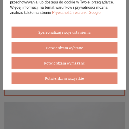
przechowywania lub dostępu do cookie w Twojej przeglądarce.
Więcej informacji na temat warunków i prywatności można
znaleźć także na stronie
Prywatność i warunki Google
.
Spersonalizuj swoje ustawienia
Eleganckie opakowanie gratis
Potwierdzam wybrane
Biżuterię i zegarki zakupione w sklepie internetowym
BOVEM otrzymasz jako gotowy do wręczenia upominek. Do
każdego zamówienia dołączamy pudełko ze skóry
Potwierdzam wymagane
ekologicznej oraz elegancką torebkę. Rozmiary i wzory
mogą się różnić ze względu na wybrany asortyment.
Potwierdzam wszystkie
WYBIERZ PREZENT