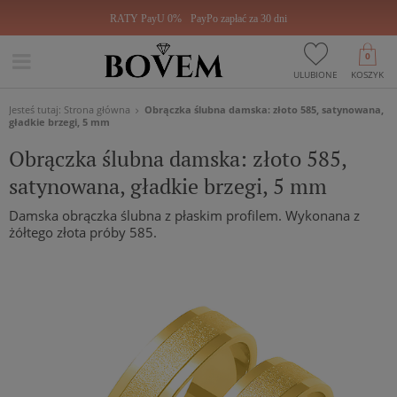
RATY PayU 0%
PayPo zapłać za 30 dni
0
ULUBIONE
KOSZYK
Jesteś tutaj:
Strona główna
Obrączka ślubna damska: złoto 585, satynowana,
gładkie brzegi, 5 mm
Obrączka ślubna damska: złoto 585,
satynowana, gładkie brzegi, 5 mm
Damska obrączka ślubna z płaskim profilem. Wykonana z
żółtego złota próby 585.