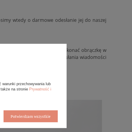
osimy wtedy o darmowe odesłanie jej do naszej
kość, zmienić kolor złota, wykonać obrączkę w
ywidualną, zachęcamy do przesłania wiadomości
ć warunki przechowywania lub
 także na stronie
Prywatność i
Potwierdzam wszystkie