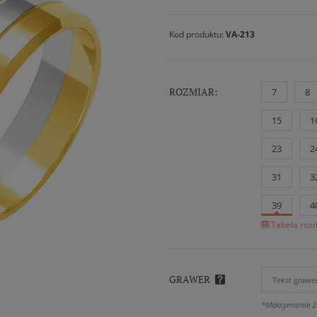
Kod produktu:
VA-213
ROZMIAR:
7
8
15
1
23
2
31
3
39
4
Tabela rozm
GRAWER
*Maksymalnie 2