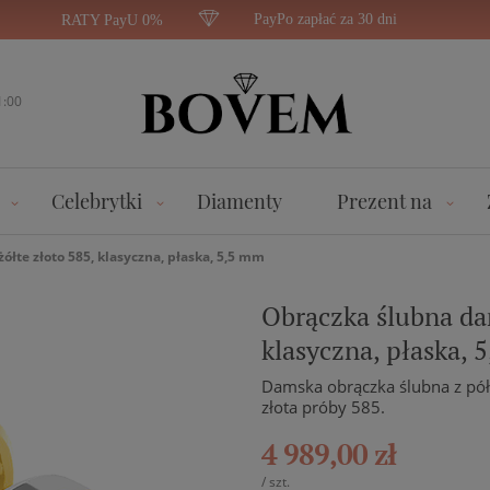
PayPo zapłać za 30 dni
RATY PayU 0%
1:00
Celebrytki
Diamenty
Prezent na
ółte złoto 585, klasyczna, płaska, 5,5 mm
Obrączka ślubna dam
klasyczna, płaska, 
Damska obrączka ślubna z pół
złota próby 585.
4 989,00 zł
/
szt.