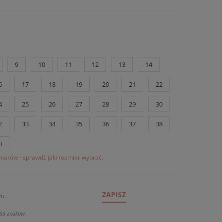
9
10
11
12
13
14
6
17
18
19
20
21
22
4
25
26
27
28
29
30
2
33
34
35
36
37
38
0
iarów - sprawdź jaki rozmiar wybrać.
ZAPISZ
55 znaków.