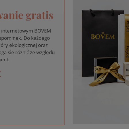
anie gratis
pie internetowym BOVEM
 upominek. Do każdego
óry ekologicznej oraz
gą się różnić ze względu
ent.
T