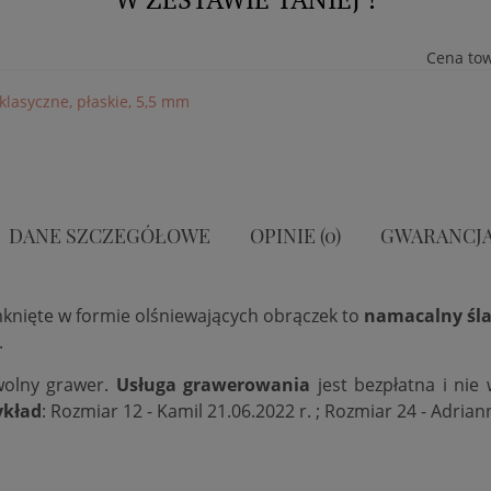
Cena to
 klasyczne, płaskie, 5,5 mm
DANE SZCZEGÓŁOWE
OPINIE (0)
GWARANCJ
mknięte w formie olśniewających obrączek to
namacalny śla
.
wolny grawer.
Usługa grawerowania
jest bezpłatna i nie
ykład
: Rozmiar 12 - Kamil 21.06.2022 r. ; Rozmiar 24 - Adrian