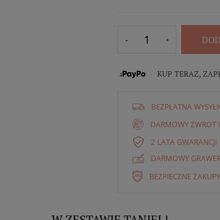
DOD
KUP TERAZ, ZAP
BEZPŁATNA WYSYŁ
DARMOWY ZWROT W
2 LATA GWARANCJI
DARMOWY GRAWER 
BEZPIECZNE ZAKUPY
W ZESTAWIE TANIEJ !