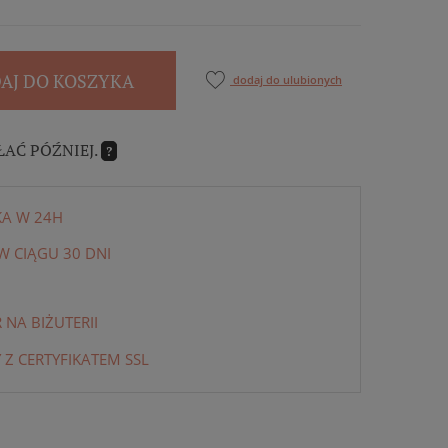
AJ DO KOSZYKA
dodaj do ulubionych
ŁAĆ PÓŹNIEJ.
?
KA W 24H
 CIĄGU 30 DNI
NA BIŻUTERII
 Z CERTYFIKATEM SSL