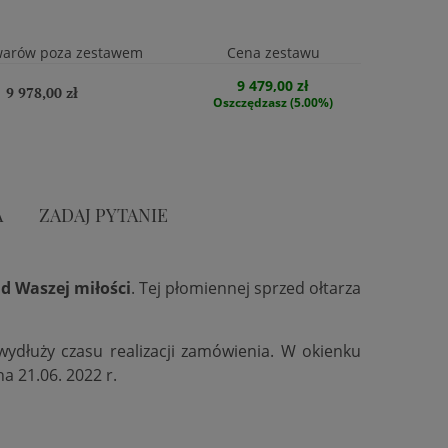
warów poza zestawem
Cena zestawu
9 479,00 zł
9 978,00 zł
Oszczędzasz (5.00%)
A
ZADAJ PYTANIE
d Waszej miłości
. Tej płomiennej sprzed ołtarza
 wydłuży czasu realizacji zamówienia. W okienku
na 21.06. 2022 r.