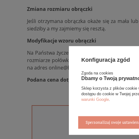
Zmiana rozmiaru obrączki
Jeśli otrzymana obrączka okaże się za mała lu
siedziby a my zajmiemy się resztą.
Modyfikacje wzoru obrączki
Na Państwa życzenie wybrany model obrączek m
Konfiguracja zgód
rozmiarze połówkowym np. 15,5,
dodać lub od
na adres online@bovem.com.pl lub skorzystania z
Zgoda na cookies
Dbamy o Twoją prywatn
Podana cena dotyczy jednej sztuki.
Sklep korzysta z plików cookie 
dostępu do cookie w Twojej prz
warunki Google
.
Spersonalizuj swoje ustawien