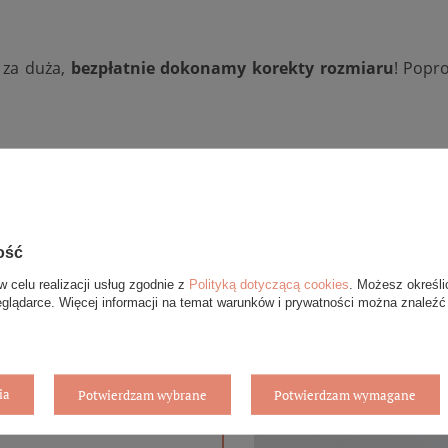
b za duża,
bezpłatnie dokonamy korekty rozmiaru
! Popr
ożemy dowolnie zmodyfikować: zmienić wysokość lub szero
jąć diamenty
i tym podobne. Aby wycenić konfigurację ind
 zakładki zadaj pytanie.
ość
w celu realizacji usług zgodnie z
Polityką dotyczącą cookies
. Możesz określi
eglądarce. Więcej informacji na temat warunków i prywatności można znaleźć
ia
Potwierdzam wybrane
Potwierdzam wymagane