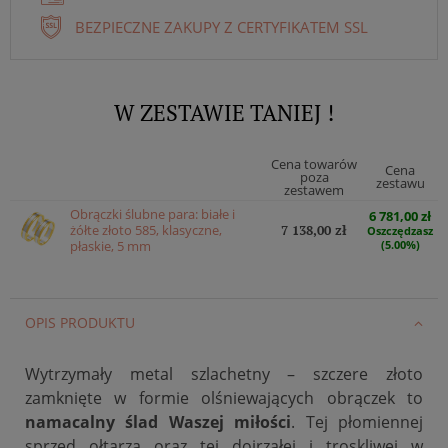
BEZPIECZNE ZAKUPY Z CERTYFIKATEM SSL
W ZESTAWIE TANIEJ !
Cena towarów
Cena
poza
zestawu
zestawem
Obrączki ślubne para: białe i
6 781,00 zł
żółte złoto 585, klasyczne,
7 138,00 zł
Oszczędzasz
płaskie, 5 mm
(5.00%)
OPIS PRODUKTU
Wytrzymały metal szlachetny – szczere złoto
zamknięte w formie olśniewających obrączek to
namacalny ślad Waszej miłości
. Tej płomiennej
sprzed ołtarza oraz tej dojrzałej i troskliwej w