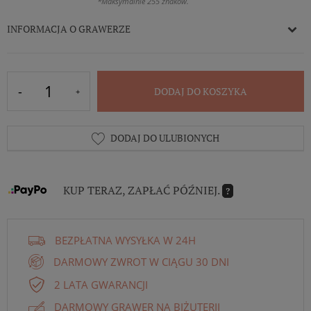
*Maksymalnie 255 znaków.
INFORMACJA O GRAWERZE
DODAJ DO KOSZYKA
DODAJ DO ULUBIONYCH
KUP TERAZ, ZAPŁAĆ PÓŹNIEJ.
?
BEZPŁATNA WYSYŁKA W 24H
DARMOWY ZWROT W CIĄGU 30 DNI
2 LATA GWARANCJI
DARMOWY GRAWER NA BIŻUTERII