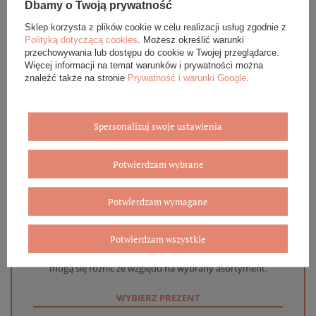
Dbamy o Twoją prywatność
OPINIE (0)
Sklep korzysta z plików cookie w celu realizacji usług zgodnie z
Polityką dotyczącą cookies
. Możesz określić warunki
przechowywania lub dostępu do cookie w Twojej przeglądarce.
GWARANCJA
Więcej informacji na temat warunków i prywatności można
znaleźć także na stronie
Prywatność i warunki Google
.
ZADAJ PYTANIE
Spersonalizuj swoje ustawienia
Potwierdzam wybrane
Eleganckie opakowanie gratis
Potwierdzam wymagane
Biżuterię i zegarki zakupione w sklepie internetowym
BOVEM otrzymasz jako gotowy do wręczenia upominek. Do
Potwierdzam wszystkie
każdego zamówienia dołączamy pudełko ze skóry
ekologicznej oraz elegancką torebkę. Rozmiary i wzory
mogą się różnić ze względu na wybrany asortyment.
WYBIERZ PREZENT