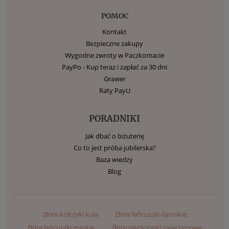
POMOC
Kontakt
Bezpieczne zakupy
Wygodne zwroty w Paczkomacie
PayPo - Kup teraz i zapłać za 30 dni
Grawer
Raty PayU
PORADNIKI
Jak dbać o biżuterię
Co to jest próba jubilerska?
Baza wiedzy
Blog
Złote kolczyki koła
Złote łańcuszki damskie
Złote łańcuszki męskie
Złote pierścionki zaręczynowe