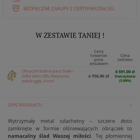
BEZPIECZNE ZAKUPY Z CERTYFIKATEM SSL
W ZESTAWIE TANIEJ !
Cena
towarów
Cena
poza
zestawu
zestawem
Obrączki ślubne para: białe i
6 591,00 zł
żółte złoto 585, klasyczne,
6 938,00 zł
Oszczędzasz
półokrągłe, 4 mm
(5.00%)
OPIS PRODUKTU
Wytrzymały metal szlachetny – szczere złoto
zamknięte w formie olśniewających obrączek to
namacalny ślad Waszej miłości
. Tej płomiennej