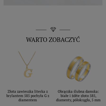
WARTO ZOBACZYĆ
Złota zawieszka literka z
Obrączka ślubna damska:
brylantem 585 pochyła G z
białe i żółte złoto 585,
diamentem
diamenty, półokrągła, 5 mm