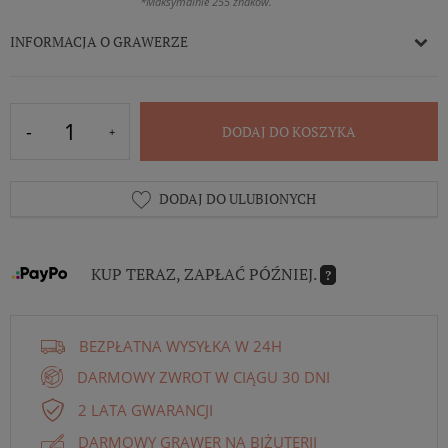
*Maksymalnie 255 znaków.
INFORMACJA O GRAWERZE
DODAJ DO KOSZYKA
DODAJ DO ULUBIONYCH
KUP TERAZ, ZAPŁAĆ PÓŹNIEJ.
?
BEZPŁATNA WYSYŁKA W 24H
DARMOWY ZWROT W CIĄGU 30 DNI
2 LATA GWARANCJI
DARMOWY GRAWER NA BIŻUTERII