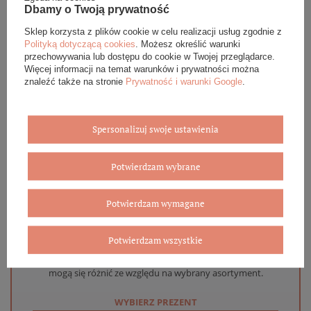
DANE SZCZEGÓŁOWE
Dbamy o Twoją prywatność
Sklep korzysta z plików cookie w celu realizacji usług zgodnie z
OPINIE (0)
Polityką dotyczącą cookies
. Możesz określić warunki
przechowywania lub dostępu do cookie w Twojej przeglądarce.
GWARANCJA
Więcej informacji na temat warunków i prywatności można
znaleźć także na stronie
Prywatność i warunki Google
.
ZADAJ PYTANIE
Spersonalizuj swoje ustawienia
Potwierdzam wybrane
Eleganckie opakowanie gratis
Potwierdzam wymagane
Biżuterię i zegarki zakupione w sklepie internetowym
BOVEM otrzymasz jako gotowy do wręczenia upominek. Do
Potwierdzam wszystkie
każdego zamówienia dołączamy pudełko ze skóry
ekologicznej oraz elegancką torebkę. Rozmiary i wzory
mogą się różnić ze względu na wybrany asortyment.
WYBIERZ PREZENT