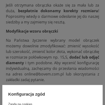
Jeśli otrzymana obrączka okaże się za mała lub za
duża,
bezpłatnie dokonamy korekty rozmiaru
!
Poprosimy wtedy o darmowe odesłanie jej do naszej
siedziby a my zajmiemy się resztą.
Modyfikacje wzoru obrączki
Na Państwa życzenie wybrany model obrączek
możemy dowolnie zmodyfikować: zmienić wysokość
lub szerokość, zmienić kolor złota, wykonać obrączkę
w rozmiarze połówkowym np. 15,5,
dodać lub odjąć
diamenty
i tym podobne. Aby wycenić konfigurację
indywidualną, zachęcamy do przesłania wiadomości
na adres online@bovem.com.pl lub skorzystania z
zakładki zadaj pytanie.
Podana cena dotyczy jednej sztuki.
Konfiguracja zgód
Zgoda na cookies