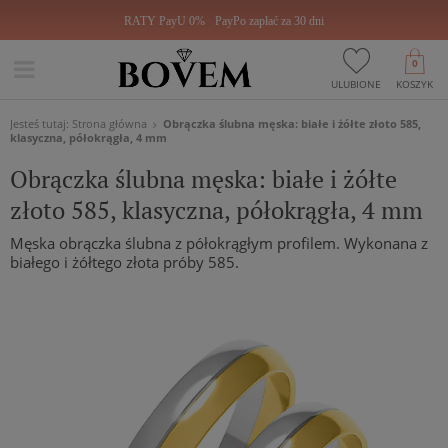
RATY PayU 0%
PayPo zapłać za 30 dni
0
ULUBIONE
KOSZYK
Jesteś tutaj:
Strona główna
Obrączka ślubna męska: białe i żółte złoto 585,
klasyczna, półokrągła, 4 mm
Obrączka ślubna męska: białe i żółte
złoto 585, klasyczna, półokrągła, 4 mm
Męska obrączka ślubna z półokrągłym profilem. Wykonana z
białego i żółtego złota próby 585.