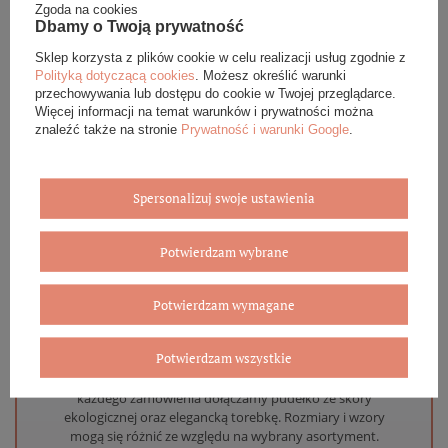
Zgoda na cookies
Dbamy o Twoją prywatność
DANE SZCZEGÓŁOWE
Sklep korzysta z plików cookie w celu realizacji usług zgodnie z
Polityką dotyczącą cookies
. Możesz określić warunki
OPINIE (0)
przechowywania lub dostępu do cookie w Twojej przeglądarce.
Więcej informacji na temat warunków i prywatności można
znaleźć także na stronie
Prywatność i warunki Google
.
GWARANCJA
ZADAJ PYTANIE
Spersonalizuj swoje ustawienia
Potwierdzam wybrane
Potwierdzam wymagane
Eleganckie opakowanie gratis
Potwierdzam wszystkie
Biżuterię i zegarki zakupione w sklepie internetowym
BOVEM otrzymasz jako gotowy do wręczenia upominek. Do
każdego zamówienia dołączamy pudełko ze skóry
ekologicznej oraz elegancką torebkę. Rozmiary i wzory
mogą się różnić ze względu na wybrany asortyment.