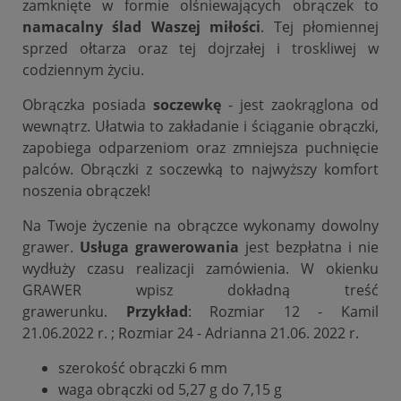
zamknięte w formie olśniewających obrączek to
namacalny ślad Waszej miłości
. Tej płomiennej
sprzed ołtarza oraz tej dojrzałej i troskliwej w
codziennym życiu.
Obrączka posiada
soczewkę
- jest zaokrąglona od
wewnątrz. Ułatwia to zakładanie i ściąganie obrączki,
zapobiega odparzeniom oraz zmniejsza puchnięcie
palców. Obrączki z soczewką to najwyższy komfort
noszenia obrączek!
Na Twoje życzenie na obrączce wykonamy dowolny
grawer.
Usługa grawerowania
jest bezpłatna i nie
wydłuży czasu realizacji zamówienia. W okienku
GRAWER wpisz dokładną treść
grawerunku.
Przykład
: Rozmiar 12 - Kamil
21.06.2022 r. ; Rozmiar 24 - Adrianna 21.06. 2022 r.
szerokość obrączki 6 mm
waga obrączki od 5,27 g do 7,15 g