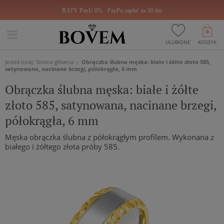
RATY PayU 0%
PayPo zapłać za 30 dni
0
ULUBIONE
KOSZYK
Jesteś tutaj:
Strona główna
Obrączka ślubna męska: białe i żółte złoto 585,
satynowana, nacinane brzegi, półokrągła, 6 mm
Obrączka ślubna męska: białe i żółte
złoto 585, satynowana, nacinane brzegi,
półokrągła, 6 mm
Męska obrączka ślubna z półokrągłym profilem. Wykonana z
białego i żółtego złota próby 585.