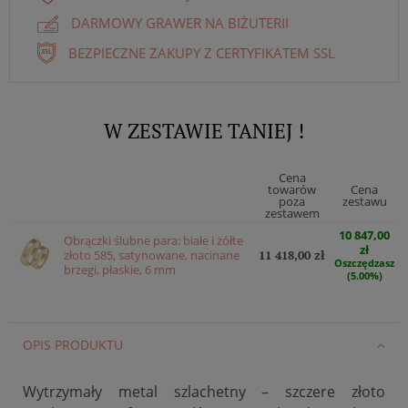
DARMOWY GRAWER NA BIŻUTERII
BEZPIECZNE ZAKUPY Z CERTYFIKATEM SSL
W ZESTAWIE TANIEJ !
Cena
towarów
Cena
poza
zestawu
zestawem
10 847,00
Obrączki ślubne para: białe i żółte
zł
złoto 585, satynowane, nacinane
11 418,00 zł
Oszczędzasz
brzegi, płaskie, 6 mm
(5.00%)
OPIS PRODUKTU
Wytrzymały metal szlachetny – szczere złoto