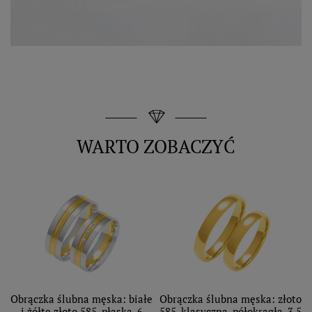
WARTO ZOBACZYĆ
Obrączka ślubna męska: białe
Obrączka ślubna męska: złoto
i żółte złoto 585, płaska, 6
585, klasyczna, półokrągła, 3,5