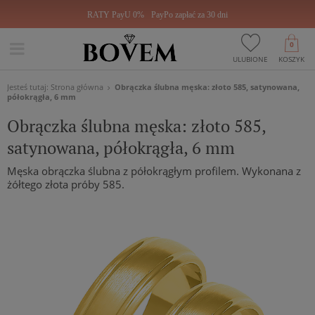
RATY PayU 0%
PayPo zapłać za 30 dni
0
ULUBIONE
KOSZYK
Jesteś tutaj:
Strona główna
Obrączka ślubna męska: złoto 585, satynowana,
półokrągła, 6 mm
Obrączka ślubna męska: złoto 585,
satynowana, półokrągła, 6 mm
Męska obrączka ślubna z półokrągłym profilem. Wykonana z
żółtego złota próby 585.