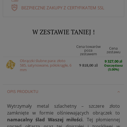
BEZPIECZNE ZAKUPY Z CERTYFIKATEM SSL
W ZESTAWIE TANIEJ !
Cena towarów
Cena
poza
zestawu
zestawem
Obrączki ślubne para: złoto
9 327,00 zł
585, satynowane, półokrągłe, 6
9 818,00 zł
Oszczędzasz
mm
(5.00%)
OPIS PRODUKTU
Wytrzymały metal szlachetny – szczere złoto
zamknięte w formie olśniewających obrączek to
namacalny ślad Waszej miłości
. Tej płomiennej
sprzed ołtarza oraz tej dojrzałej i troskliwej w