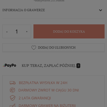
*Maksymalnie 255 znaków.
INFORMACJA O GRAWERZE
DODAJ DO KOSZYKA
DODAJ DO ULUBIONYCH
KUP TERAZ, ZAPŁAĆ PÓŹNIEJ.
?
BEZPŁATNA WYSYŁKA W 24H
DARMOWY ZWROT W CIĄGU 30 DNI
2 LATA GWARANCJI
DARMOWY GRAWER NA BIŻUTERII