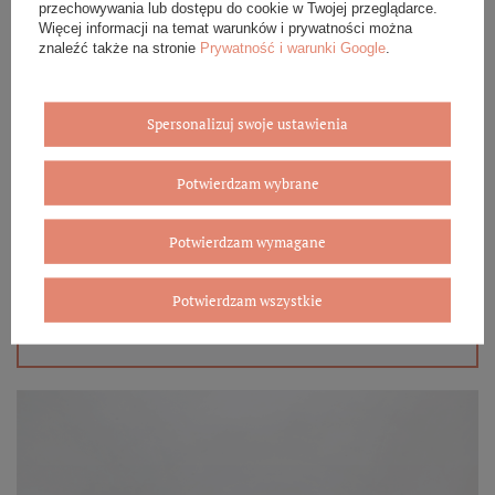
przechowywania lub dostępu do cookie w Twojej przeglądarce.
Więcej informacji na temat warunków i prywatności można
znaleźć także na stronie
Prywatność i warunki Google
.
Spersonalizuj swoje ustawienia
Eleganckie opakowanie gratis
Potwierdzam wybrane
Biżuterię i zegarki zakupione w sklepie internetowym
BOVEM otrzymasz jako gotowy do wręczenia upominek. Do
każdego zamówienia dołączamy pudełko ze skóry
Potwierdzam wymagane
ekologicznej oraz elegancką torebkę. Rozmiary i wzory
mogą się różnić ze względu na wybrany asortyment.
Potwierdzam wszystkie
WYBIERZ PREZENT