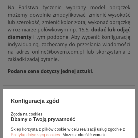
Na Państwa życzenie wybrany model obrączek
możemy dowolnie zmodyfikować: zmienić wysokość
lub szerokość, zmienić kolor złota, wykonać obrączkę
w rozmiarze połówkowym np. 15,5,
dodać lub odjąć
diamenty
i tym podobne. Aby wycenić konfigurację
indywidualną, zachęcamy do przesłania wiadomości
na adres online@bovem.com.pl lub skorzystania z
zakładki zadaj pytanie.
Podana cena dotyczy jednej sztuki.
DANE SZCZEGÓŁOWE
Konfiguracja zgód
OPINIE (0)
Zgoda na cookies
Dbamy o Twoją prywatność
GWARANCJA
Sklep korzysta z plików cookie w celu realizacji usług zgodnie z
Polityką dotyczącą cookies
. Możesz określić warunki
ZADAJ PYTANIE