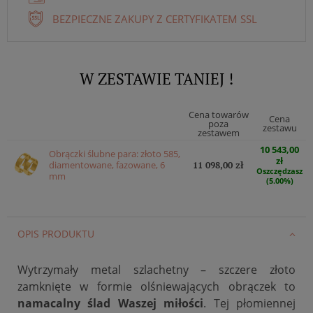
BEZPIECZNE ZAKUPY Z CERTYFIKATEM SSL
W ZESTAWIE TANIEJ !
Cena towarów
Cena
poza
zestawu
zestawem
10 543,00
Obrączki ślubne para: złoto 585,
zł
diamentowane, fazowane, 6
11 098,00 zł
Oszczędzasz
mm
(5.00%)
OPIS PRODUKTU
Wytrzymały metal szlachetny – szczere złoto
zamknięte w formie olśniewających obrączek to
namacalny ślad Waszej miłości
. Tej płomiennej