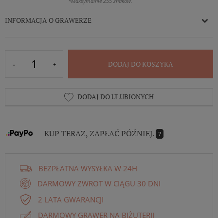
*Maksymalnie 255 znaków.
INFORMACJA O GRAWERZE
DODAJ DO KOSZYKA
DODAJ DO ULUBIONYCH
KUP TERAZ, ZAPŁAĆ PÓŹNIEJ.
?
BEZPŁATNA WYSYŁKA W 24H
DARMOWY ZWROT W CIĄGU 30 DNI
2 LATA GWARANCJI
DARMOWY GRAWER NA BIŻUTERII