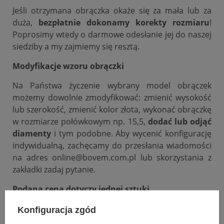
Jeśli otrzymana obrączka okaże się za mała lub za
duża,
bezpłatnie dokonamy korekty rozmiaru
!
Poprosimy wtedy o darmowe odesłanie jej do naszej
siedziby a my zajmiemy się resztą.
Modyfikacje wzoru obrączki
Na Państwa życzenie wybrany model obrączek
możemy dowolnie zmodyfikować: zmienić wysokość
lub szerokość, zmienić kolor złota, wykonać obrączkę
w rozmiarze połówkowym np. 15,5,
dodać lub odjąć
diamenty
i tym podobne. Aby wycenić konfigurację
indywidualną, zachęcamy do przesłania wiadomości
na adres online@bovem.com.pl lub skorzystania z
zakładki zadaj pytanie.
Podana cena dotyczy jednej sztuki.
Konfiguracja zgód