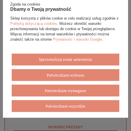
DANE SZCZEGÓŁOWE
Zgoda na cookies
Dbamy o Twoją prywatność
OPINIE (0)
Sklep korzysta z plików cookie w celu realizacji usług zgodnie z
Polityką dotyczącą cookies
. Możesz określić warunki
GWARANCJA
przechowywania lub dostępu do cookie w Twojej przeglądarce.
Więcej informacji na temat warunków i prywatności można
znaleźć także na stronie
Prywatność i warunki Google
.
ZADAJ PYTANIE
Spersonalizuj swoje ustawienia
Potwierdzam wybrane
Eleganckie opakowanie gratis
Potwierdzam wymagane
Biżuterię i zegarki zakupione w sklepie internetowym
BOVEM otrzymasz jako gotowy do wręczenia upominek. Do
każdego zamówienia dołączamy pudełko ze skóry
Potwierdzam wszystkie
ekologicznej oraz elegancką torebkę. Rozmiary i wzory
mogą się różnić ze względu na wybrany asortyment.
WYBIERZ PREZENT