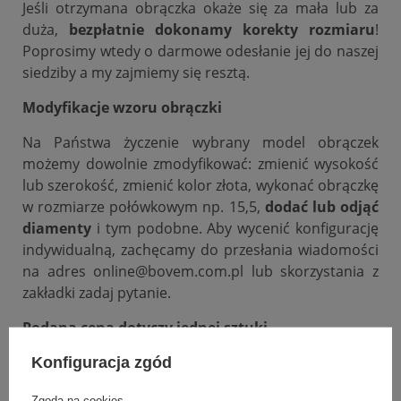
Jeśli otrzymana obrączka okaże się za mała lub za
duża,
bezpłatnie dokonamy korekty rozmiaru
!
Poprosimy wtedy o darmowe odesłanie jej do naszej
siedziby a my zajmiemy się resztą.
Modyfikacje wzoru obrączki
Na Państwa życzenie wybrany model obrączek
możemy dowolnie zmodyfikować: zmienić wysokość
lub szerokość, zmienić kolor złota, wykonać obrączkę
w rozmiarze połówkowym np. 15,5,
dodać lub odjąć
diamenty
i tym podobne. Aby wycenić konfigurację
indywidualną, zachęcamy do przesłania wiadomości
na adres online@bovem.com.pl lub skorzystania z
zakładki zadaj pytanie.
Podana cena dotyczy jednej sztuki.
Konfiguracja zgód
DANE SZCZEGÓŁOWE
Zgoda na cookies