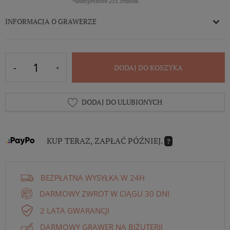
*Maksymalnie 255 znaków.
INFORMACJA O GRAWERZE
DODAJ DO KOSZYKA
DODAJ DO ULUBIONYCH
KUP TERAZ, ZAPŁAĆ PÓŹNIEJ.
?
BEZPŁATNA WYSYŁKA W 24H
DARMOWY ZWROT W CIĄGU 30 DNI
2 LATA GWARANCJI
DARMOWY GRAWER NA BIŻUTERII