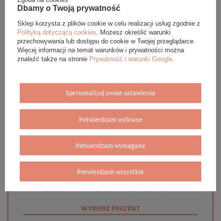
Dbamy o Twoją prywatność
OPINIE (0)
Sklep korzysta z plików cookie w celu realizacji usług zgodnie z
Polityką dotyczącą cookies
. Możesz określić warunki
GWARANCJA
przechowywania lub dostępu do cookie w Twojej przeglądarce.
Więcej informacji na temat warunków i prywatności można
znaleźć także na stronie
Prywatność i warunki Google
.
ZADAJ PYTANIE
Spersonalizuj swoje ustawienia
Potwierdzam wybrane
Eleganckie opakowanie gratis
Potwierdzam wymagane
Biżuterię i zegarki zakupione w sklepie internetowym
BOVEM otrzymasz jako gotowy do wręczenia upominek. Do
każdego zamówienia dołączamy pudełko ze skóry
Potwierdzam wszystkie
ekologicznej oraz elegancką torebkę. Rozmiary i wzory
mogą się różnić ze względu na wybrany asortyment.
WYBIERZ PREZENT