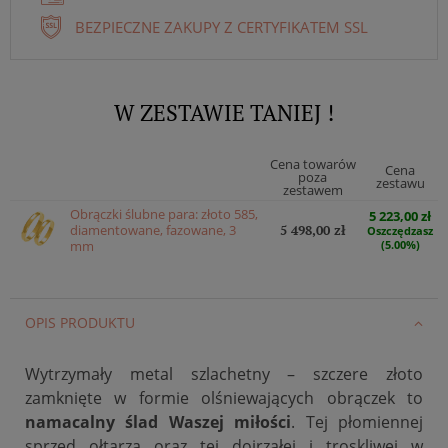
BEZPIECZNE ZAKUPY Z CERTYFIKATEM SSL
W ZESTAWIE TANIEJ !
Cena towarów
Cena
poza
zestawu
zestawem
Obrączki ślubne para: złoto 585,
5 223,00 zł
diamentowane, fazowane, 3
5 498,00 zł
Oszczędzasz
mm
(5.00%)
OPIS PRODUKTU
Wytrzymały metal szlachetny – szczere złoto
zamknięte w formie olśniewających obrączek to
namacalny ślad Waszej miłości
. Tej płomiennej
sprzed ołtarza oraz tej dojrzałej i troskliwej w