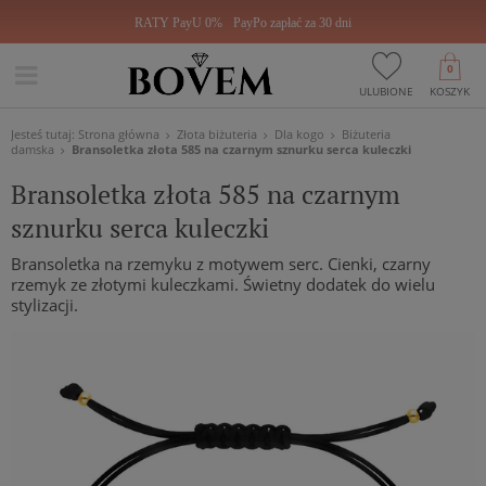
RATY PayU 0%
PayPo zapłać za 30 dni
0
ULUBIONE
KOSZYK
Jesteś tutaj:
Strona główna
Złota biżuteria
Dla kogo
Biżuteria
damska
Bransoletka złota 585 na czarnym sznurku serca kuleczki
Bransoletka złota 585 na czarnym
sznurku serca kuleczki
Bransoletka na rzemyku z motywem serc. Cienki, czarny
rzemyk ze złotymi kuleczkami. Świetny dodatek do wielu
stylizacji.