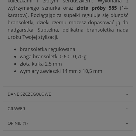
kuleczkami i złotym serduszkiem.
Wykonana z
wytrzymałego sznurka oraz
złota próby 585
(14-
karatów). Pociągając za supełki reguluje się długość
bransoletki, dzięki czemu możesz dopasować ją do
nadgarstka. Subtelna, delikatna bransoletka nada
uroku Twojej stylizacji.
bransoletka regulowana
waga bransoletki 0,60 - 0,70 g
złota kulka
2,5 mm
wymiary zawieszki 14 mm x 10,5 mm
DANE SZCZEGÓŁOWE
GRAWER
OPINIE (1)