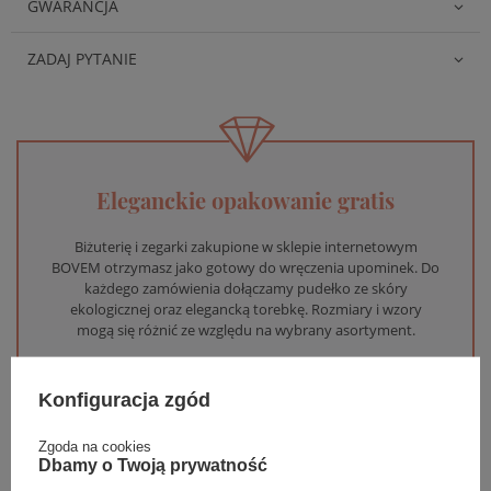
GWARANCJA
ZADAJ PYTANIE
Eleganckie opakowanie gratis
Biżuterię i zegarki zakupione w sklepie internetowym
BOVEM otrzymasz jako gotowy do wręczenia upominek. Do
każdego zamówienia dołączamy pudełko ze skóry
ekologicznej oraz elegancką torebkę. Rozmiary i wzory
mogą się różnić ze względu na wybrany asortyment.
WYBIERZ PREZENT
Konfiguracja zgód
Zgoda na cookies
Dbamy o Twoją prywatność