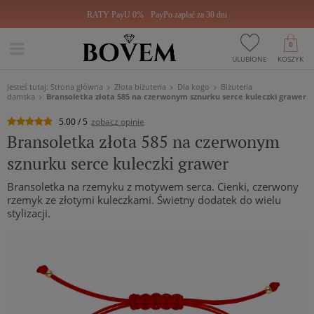
RATY PayU 0%
PayPo zapłać za 30 dni
0
ULUBIONE
KOSZYK
Jesteś tutaj:
Strona główna
Złota biżuteria
Dla kogo
Biżuteria
damska
Bransoletka złota 585 na czerwonym sznurku serce kuleczki grawer
5.00 / 5
zobacz opinie
Bransoletka złota 585 na czerwonym
sznurku serce kuleczki grawer
Bransoletka na rzemyku z motywem serca. Cienki, czerwony
rzemyk ze złotymi kuleczkami. Świetny dodatek do wielu
stylizacji.