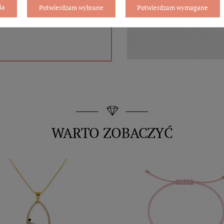
ia
Potwierdzam wybrane
Potwierdzam wymagane
WARTO ZOBACZYĆ