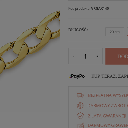
Kod produktu:
VRGAX140
DŁUGOŚĆ:
20 cm
DOD
KUP TERAZ, ZAP
BEZPŁATNA WYSYŁ
DARMOWY ZWROT W
2 LATA GWARANCJI
DARMOWY GRAWER 