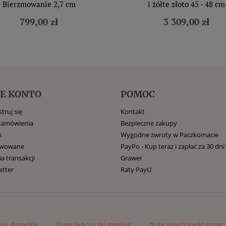
Bierzmowanie 2,7 cm
i żółte złoto 45 - 48 cm
799,00 zł
3 309,00 zł
E KONTO
POMOC
truj się
Kontakt
zamówienia
Bezpieczne zakupy
k
Wygodne zwroty w Paczkomacie
rwowane
PayPo - Kup teraz i zapłać za 30 dni
ia transakcji
Grawer
etter
Raty PayU
zki damskie
Złote łańcuszki męskie
Złote pierścionki zarę