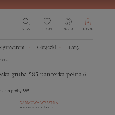
0
SZUKAJ
ULUBIONE
KONTO
KOSZYK
Z grawerem
Obrączki
Bony
ć 23 cm
ęska gruba 585 pancerka pełna 6
złota próby 585.
DARMOWA WYSYŁKA
Wysyłka w poniedziałek