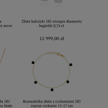
a
Złote kolczyki 585 wiszące diamenty
a serce
bagietki 0,74 ct
12 999,00 zł
ła 585
Bransoletka złota z cyrkoniami 585
y białe
czarne cyrkonie 15-17 cm