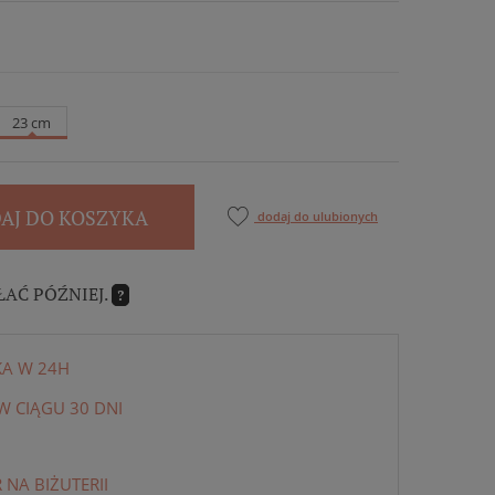
23 cm
AJ DO KOSZYKA
dodaj do ulubionych
ŁAĆ PÓŹNIEJ.
?
KA W 24H
 CIĄGU 30 DNI
NA BIŻUTERII