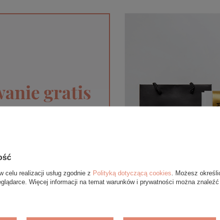
anie gratis
pie internetowym BOVEM
 upominek. Do każdego
óry ekologicznej oraz
gą się różnić ze względu
ość
ent.
w celu realizacji usług zgodnie z
Polityką dotyczącą cookies
. Możesz określi
eglądarce. Więcej informacji na temat warunków i prywatności można znaleźć
T