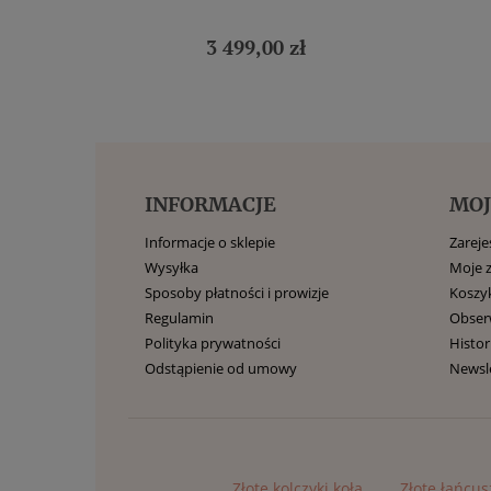
3 499,00 zł
INFORMACJE
MOJ
Informacje o sklepie
Zarejes
Wysyłka
Moje 
Sposoby płatności i prowizje
Koszy
Regulamin
Obse
Polityka prywatności
Histor
Odstąpienie od umowy
Newsl
Złote kolczyki koła
Złote łańcus