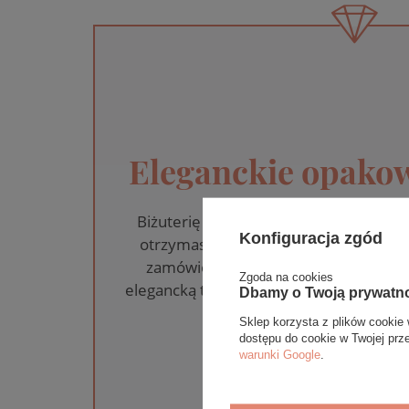
Eleganckie opakow
Biżuterię i zegarki zakupione w skle
Konfiguracja zgód
otrzymasz jako gotowy do wręczenia
zamówienia dołączamy pudełko ze sk
Zgoda na cookies
elegancką torebkę. Rozmiary i wzory mo
Dbamy o Twoją prywatn
na wybrany asortym
Sklep korzysta z plików cookie 
dostępu do cookie w Twojej prz
WYBIERZ PREZEN
warunki Google
.