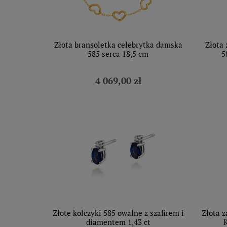
Złota bransoletka celebrytka damska
Złota 
585 serca 18,5 cm
5
4 069,00 zł
Złote kolczyki 585 owalne z szafirem i
Złota z
diamentem 1,43 ct