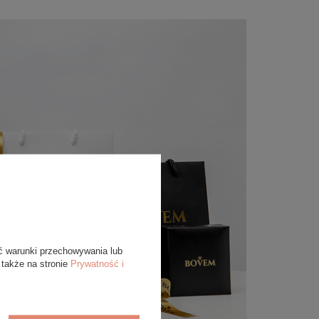
ć warunki przechowywania lub
 także na stronie
Prywatność i