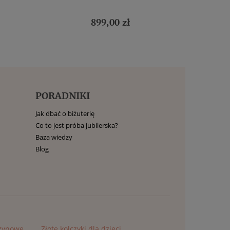
899,00 zł
PORADNIKI
Jak dbać o biżuterię
Co to jest próba jubilerska?
Baza wiedzy
Blog
czynowe
Złote kolczyki dla dzieci