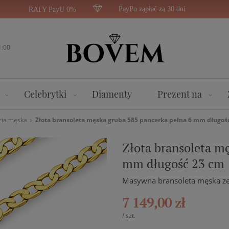
PayPo zapłać za 30 dni
RATY PayU 0%
1:00
Celebrytki
Diamenty
Prezent na
ria męska
Złota bransoleta męska gruba 585 pancerka pełna 6 mm długoś
Złota bransoleta m
mm długość 23 cm
Masywna bransoleta męska ze 
7 149,00 zł
/
szt.