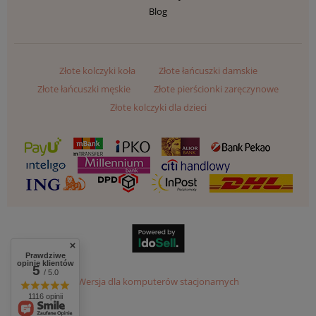
Blog
Złote kolczyki koła
Złote łańcuszki damskie
Złote łańcuszki męskie
Złote pierścionki zaręczynowe
Złote kolczyki dla dzieci
Prawdziwe
opinie klientów
5
/ 5.0
Wersja dla komputerów stacjonarnych
1116 opinii