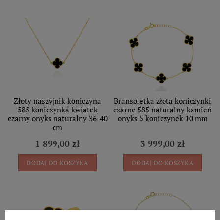
Złoty naszyjnik koniczyna
Bransoletka złota koniczynki
585 koniczynka kwiatek
czarne 585 naturalny kamień
czarny onyks naturalny 36-40
onyks 5 koniczynek 10 mm
cm
1 899,00 zł
3 999,00 zł
DODAJ DO KOSZYKA
DODAJ DO KOSZYKA