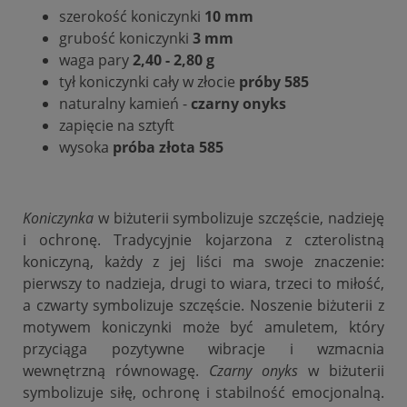
szerokość koniczynki
10 mm
grubość koniczynki
3 mm
waga pary
2,40 - 2,80 g
tył koniczynki cały w złocie
próby 585
naturalny kamień -
czarny onyks
zapięcie na sztyft
wysoka
próba złota 585
Koniczynka
w biżuterii symbolizuje szczęście, nadzieję
i ochronę. Tradycyjnie kojarzona z czterolistną
koniczyną, każdy z jej liści ma swoje znaczenie:
pierwszy to nadzieja, drugi to wiara, trzeci to miłość,
a czwarty symbolizuje szczęście. Noszenie biżuterii z
motywem koniczynki może być amuletem, który
przyciąga pozytywne wibracje i wzmacnia
wewnętrzną równowagę.
Czarny onyks
w biżuterii
symbolizuje siłę, ochronę i stabilność emocjonalną.