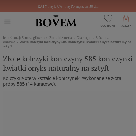
RATY PayU 0%
PayPo zapłać za 30 dni
0
ULUBIONE
KOSZYK
Jesteś tutaj:
Strona główna
Złota biżuteria
Dla kogo
Biżuteria
damska
Złote kolczyki koniczyny 585 koniczynki kwiatki onyks naturalny na
sztyft
Złote kolczyki koniczyny 585 koniczynki
kwiatki onyks naturalny na sztyft
Kolczyki złote w kształcie koniczynek. Wykonane ze złota
próby 585 (14 karatowe).