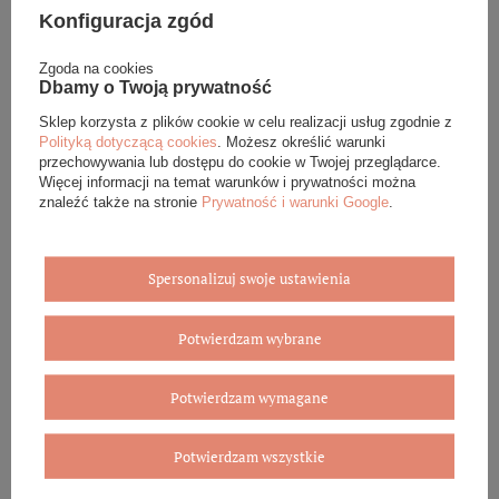
Konfiguracja zgód
Zgoda na cookies
Dbamy o Twoją prywatność
Złoty pierścionek 585
Złota bransoletka koniczyna
Sklep korzysta z plików cookie w celu realizacji usług zgodnie z
koniczynka kwiatek czarny
585 koniczynka kwiatek
Polityką dotyczącą cookies
. Możesz określić warunki
onyks
czarny onyks naturalny
przechowywania lub dostępu do cookie w Twojej przeglądarce.
Więcej informacji na temat warunków i prywatności można
2 429,00 zł
1 339,00 zł
znaleźć także na stronie
Prywatność i warunki Google
.
WYBIERZ
DODAJ DO KOSZYKA
Spersonalizuj swoje ustawienia
Potwierdzam wybrane
Potwierdzam wymagane
Eleganckie opakowanie gratis
Potwierdzam wszystkie
Biżuterię i zegarki zakupione w sklepie internetowym
BOVEM otrzymasz jako gotowy do wręczenia upominek. Do
każdego zamówienia dołączamy pudełko ze skóry