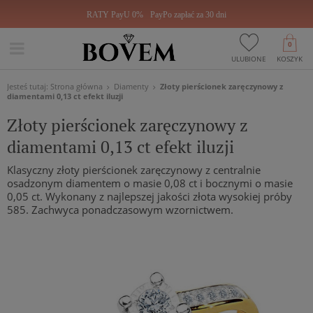
RATY PayU 0%
PayPo zapłać za 30 dni
0
ULUBIONE
KOSZYK
Jesteś tutaj:
Strona główna
Diamenty
Złoty pierścionek zaręczynowy z
diamentami 0,13 ct efekt iluzji
Złoty pierścionek zaręczynowy z
diamentami 0,13 ct efekt iluzji
Klasyczny złoty pierścionek zaręczynowy z centralnie
osadzonym diamentem o masie 0,08 ct i bocznymi o masie
0,05 ct. Wykonany z najlepszej jakości złota wysokiej próby
585. Zachwyca ponadczasowym wzornictwem.