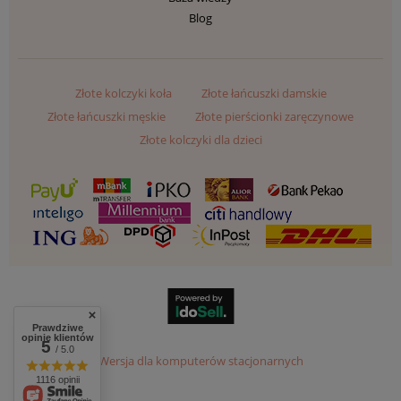
Blog
Złote kolczyki koła
Złote łańcuszki damskie
Złote łańcuszki męskie
Złote pierścionki zaręczynowe
Złote kolczyki dla dzieci
Prawdziwe
opinie klientów
5
/ 5.0
Wersja dla komputerów stacjonarnych
1116 opinii