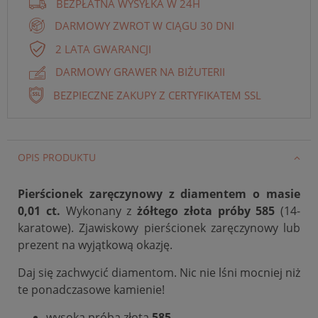
BEZPŁATNA WYSYŁKA W 24H
DARMOWY ZWROT W CIĄGU 30 DNI
2 LATA GWARANCJI
DARMOWY GRAWER NA BIŻUTERII
BEZPIECZNE ZAKUPY Z CERTYFIKATEM SSL
OPIS PRODUKTU
Pierścionek zaręczynowy z diamentem o masie
0,01 ct.
Wykonany z
żółtego złota próby 585
(14-
karatowe). Zjawiskowy pierścionek zaręczynowy lub
prezent na wyjątkową okazję.
Daj się zachwycić diamentom. Nic nie lśni mocniej niż
te ponadczasowe kamienie!
wysoka próba złota
585