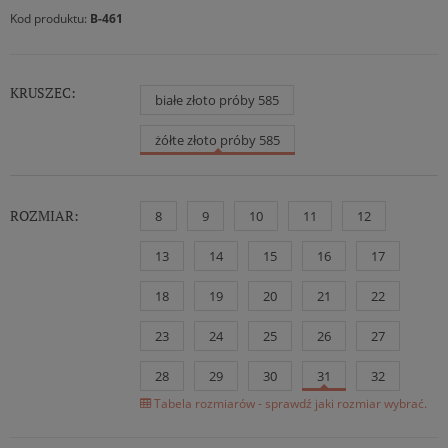
Kod produktu:
B-461
KRUSZEC:
białe złoto próby 585
żółte złoto próby 585
ROZMIAR:
8
9
10
11
12
13
14
15
16
17
18
19
20
21
22
23
24
25
26
27
28
29
30
31
32
Tabela rozmiarów - sprawdź jaki rozmiar wybrać.