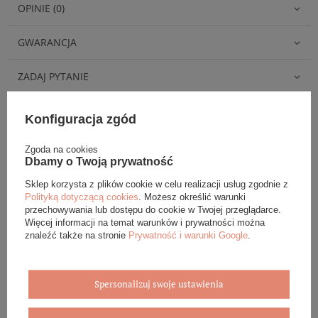
OPINIE (0)
GWARANCJA
ZADAJ PYTANIE
Konfiguracja zgód
Zgoda na cookies
Dbamy o Twoją prywatność
Eleganckie opakowanie gratis
Sklep korzysta z plików cookie w celu realizacji usług zgodnie z
Polityką dotyczącą cookies
. Możesz określić warunki
Biżuterię i zegarki zakupione w sklepie internetowym
przechowywania lub dostępu do cookie w Twojej przeglądarce.
BOVEM otrzymasz jako gotowy do wręczenia upominek. Do
Więcej informacji na temat warunków i prywatności można
każdego zamówienia dołączamy pudełko ze skóry
znaleźć także na stronie
Prywatność i warunki Google
.
ekologicznej oraz elegancką torebkę. Rozmiary i wzory
mogą się różnić ze względu na wybrany asortyment.
WYBIERZ PREZENT
Spersonalizuj swoje ustawienia