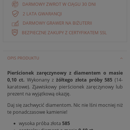
DARMOWY ZWROT W CIĄGU 30 DNI
2 LATA GWARANCJI
DARMOWY GRAWER NA BIŻUTERII
BEZPIECZNE ZAKUPY Z CERTYFIKATEM SSL
OPIS PRODUKTU
Pierścionek zaręczynowy z diamentem o masie
0,10 ct.
Wykonany z
żółtego złota próby 585
(14-
karatowe). Zjawiskowy pierścionek zaręczynowy lub
prezent na wyjątkową okazję.
Daj się zachwycić diamentom. Nic nie lśni mocniej niż
te ponadczasowe kamienie!
wysoka próba złota
585