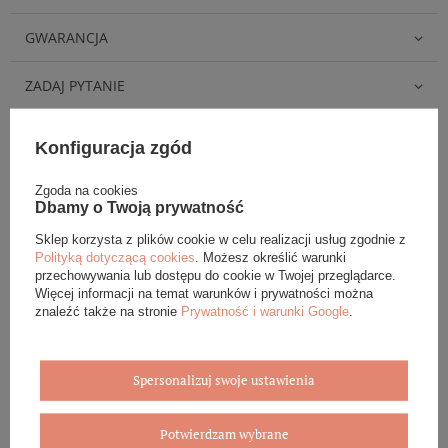
GWARANCJA
ZADAJ PYTANIE
Konfiguracja zgód
Zgoda na cookies
Dbamy o Twoją prywatność
Eleganckie opakowanie gratis
Sklep korzysta z plików cookie w celu realizacji usług zgodnie z
Biżuterię i zegarki zakupione w sklepie internetowym
Polityką dotyczącą cookies
. Możesz określić warunki
BOVEM otrzymasz jako gotowy do wręczenia upominek. Do
przechowywania lub dostępu do cookie w Twojej przeglądarce.
Więcej informacji na temat warunków i prywatności można
każdego zamówienia dołączamy pudełko ze skóry
znaleźć także na stronie
Prywatność i warunki Google
.
ekologicznej oraz elegancką torebkę. Rozmiary i wzory
mogą się różnić ze względu na wybrany asortyment.
WYBIERZ PREZENT
Spersonalizuj swoje ustawienia
Potwierdzam wybrane