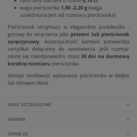
centralny diament o masie
0,10 ct
waga pierścionka
1,80 -2,20 g
(waga
uzależniona jest od rozmiaru pierścionka)
Pierścionek otrzymasz w eleganckim pudełeczku -
gotowy do wręczenia jako
prezent lub pierścionek
zaręczynowy
. Autentyczność kamieni potwierdza
certyfikat dołączony do zamówienia. Jeśli rozmiar
okaże się nieodpowiedni, masz
30 dni na darmową
korektę rozmiaru
pierścionka.
Istnieje możliwość wykonania pierścionka w
białym
lub różowym złocie.
DANE SZCZEGÓŁOWE
GRAWER
OPINIE (0)