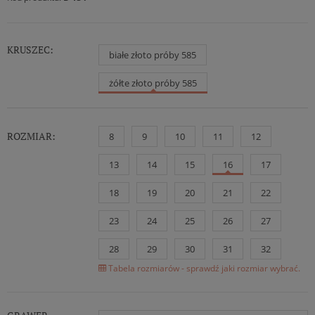
KRUSZEC:
białe złoto próby 585
żółte złoto próby 585
ROZMIAR:
8
9
10
11
12
13
14
15
16
17
18
19
20
21
22
23
24
25
26
27
28
29
30
31
32
Tabela rozmiarów - sprawdź jaki rozmiar wybrać.