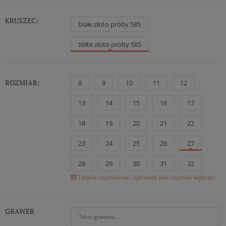
KRUSZEC:
białe złoto próby 585
żółte złoto próby 585
ROZMIAR:
8
9
10
11
12
13
14
15
16
17
18
19
20
21
22
23
24
25
26
27
28
29
30
31
32
Tabela rozmiarów - sprawdź jaki rozmiar wybrać.
GRAWER