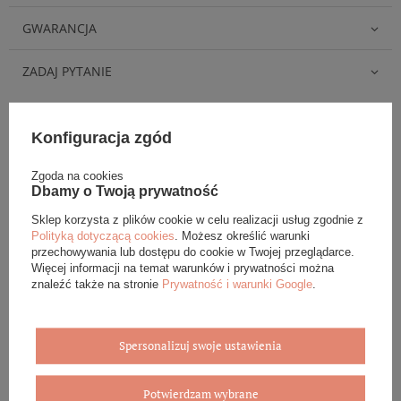
GWARANCJA
ZADAJ PYTANIE
Konfiguracja zgód
Zgoda na cookies
Eleganckie opakowanie gratis
Dbamy o Twoją prywatność
Sklep korzysta z plików cookie w celu realizacji usług zgodnie z
Biżuterię i zegarki zakupione w sklepie internetowym
Polityką dotyczącą cookies
. Możesz określić warunki
BOVEM otrzymasz jako gotowy do wręczenia upominek. Do
przechowywania lub dostępu do cookie w Twojej przeglądarce.
każdego zamówienia dołączamy pudełko ze skóry
Więcej informacji na temat warunków i prywatności można
ekologicznej oraz elegancką torebkę. Rozmiary i wzory
znaleźć także na stronie
Prywatność i warunki Google
.
mogą się różnić ze względu na wybrany asortyment.
WYBIERZ PREZENT
Spersonalizuj swoje ustawienia
Potwierdzam wybrane