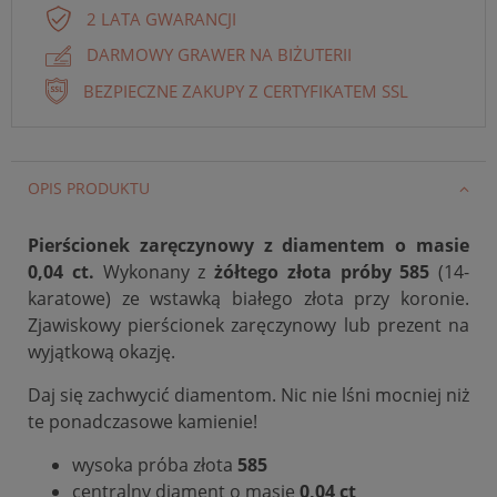
2 LATA GWARANCJI
DARMOWY GRAWER NA BIŻUTERII
BEZPIECZNE ZAKUPY Z CERTYFIKATEM SSL
OPIS PRODUKTU
Pierścionek zaręczynowy z diamentem o masie
0,04 ct.
Wykonany z
żółtego złota próby 585
(14-
karatowe) ze wstawką białego złota przy koronie.
Zjawiskowy pierścionek zaręczynowy lub prezent na
wyjątkową okazję.
Daj się zachwycić diamentom. Nic nie lśni mocniej niż
te ponadczasowe kamienie!
wysoka próba złota
585
centralny diament o masie
0,04 ct