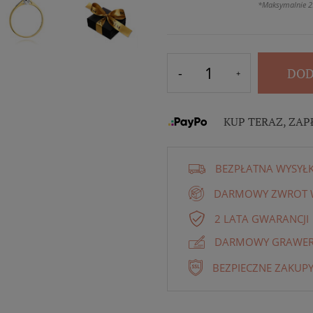
*Maksymalnie 2
DOD
KUP TERAZ, ZAP
BEZPŁATNA WYSYŁ
DARMOWY ZWROT W
2 LATA GWARANCJI
DARMOWY GRAWER 
BEZPIECZNE ZAKUPY