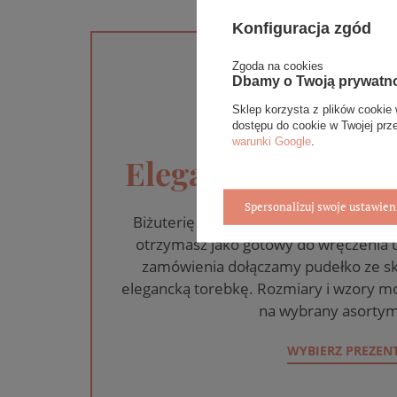
Konfiguracja zgód
Zgoda na cookies
Dbamy o Twoją prywatn
Sklep korzysta z plików cookie 
dostępu do cookie w Twojej prz
warunki Google
.
Eleganckie opakow
Spersonalizuj swoje ustawien
Biżuterię i zegarki zakupione w skle
otrzymasz jako gotowy do wręczenia
zamówienia dołączamy pudełko ze sk
elegancką torebkę. Rozmiary i wzory mo
na wybrany asortym
WYBIERZ PREZEN