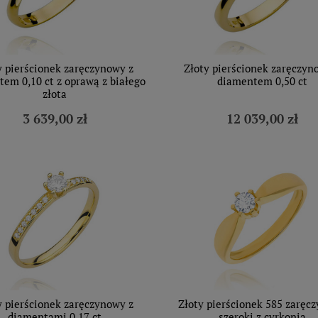
y pierścionek zaręczynowy z
Złoty pierścionek zaręczyn
em 0,10 ct z oprawą z białego
diamentem 0,50 ct
złota
3 639,00 zł
12 039,00 zł
y pierścionek zaręczynowy z
Złoty pierścionek 585 zaręc
diamentami 0,17 ct
szeroki z cyrkonią