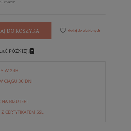
55 znaków.
AJ DO KOSZYKA
dodaj do ulubionych
ŁAĆ PÓŹNIEJ.
?
KA W 24H
 CIĄGU 30 DNI
NA BIŻUTERII
 Z CERTYFIKATEM SSL