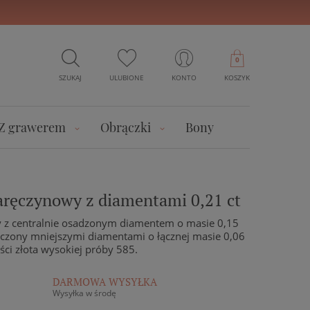
0
SZUKAJ
ULUBIONE
KONTO
KOSZYK
Z grawerem
Obrączki
Bony
zaręczynowy z diamentami 0,21 ct
y z centralnie osadzonym diamentem o masie 0,15
oczony mniejszymi diamentami o łącznej masie 0,06
ści złota wysokiej próby 585.
DARMOWA WYSYŁKA
Wysyłka w środę