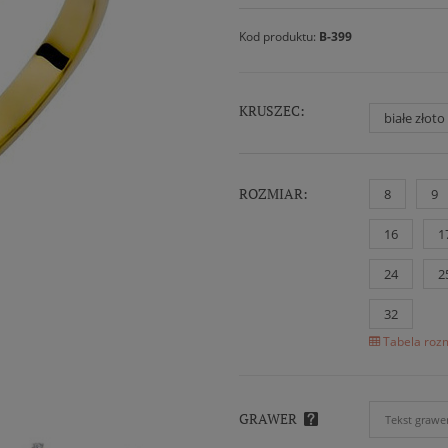
Kod produktu:
B-399
KRUSZEC:
białe złot
ROZMIAR:
8
9
16
1
24
2
32
Tabela rozm
GRAWER