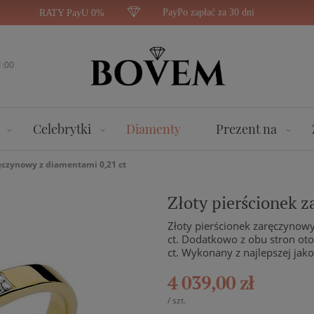
PayPo zapłać za 30 dni
RATY PayU 0%
1:00
Celebrytki
Diamenty
Prezent na
ręczynowy z diamentami 0,21 ct
Złoty pierścionek 
Złoty pierścionek zaręczynow
ct. Dodatkowo z obu stron ot
ct. Wykonany z najlepszej jako
4 039,00 zł
/
szt.