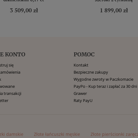
3 509,00 zł
1 899,00 zł
E KONTO
POMOC
truj się
Kontakt
zamówienia
Bezpieczne zakupy
k
Wygodne zwroty w Paczkomacie
rwowane
PayPo - Kup teraz i zapłać za 30 dni
ia transakcji
Grawer
etter
Raty PayU
zki damskie
Złote łańcuszki męskie
Złote pierścionki zarę