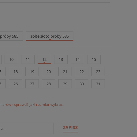
o próby 585
żółte złoto próby 585
10
11
12
13
14
15
7
18
19
20
21
22
23
5
26
27
28
29
30
31
iarów - sprawdź jaki rozmiar wybrać.
ZAPISZ