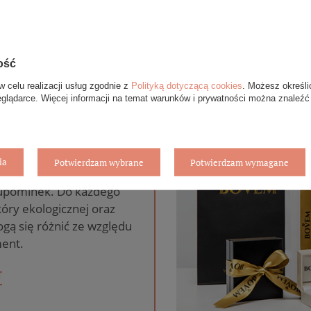
ość
w celu realizacji usług zgodnie z
Polityką dotyczącą cookies
. Możesz określi
eglądarce. Więcej informacji na temat warunków i prywatności można znaleźć
anie gratis
ia
Potwierdzam wybrane
Potwierdzam wymagane
pie internetowym BOVEM
 upominek. Do każdego
óry ekologicznej oraz
gą się różnić ze względu
ent.
T