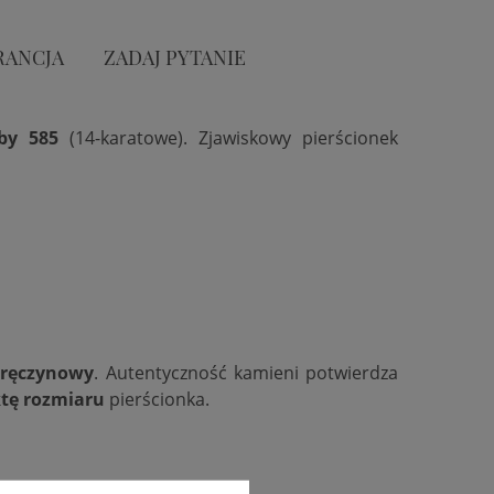
RANCJA
ZADAJ PYTANIE
óby 585
(14-karatowe). Zjawiskowy pierścionek
aręczynowy
. Autentyczność kamieni potwierdza
tę rozmiaru
pierścionka.