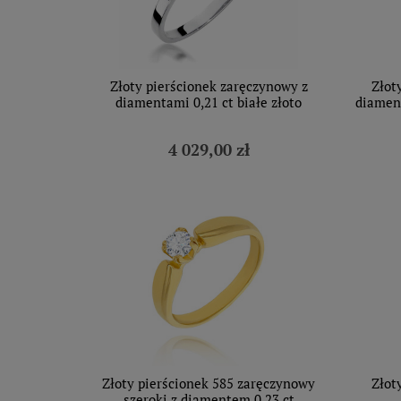
Złoty pierścionek zaręczynowy z
Złot
diamentami 0,21 ct białe złoto
diament
4 029,00 zł
Złoty pierścionek 585 zaręczynowy
Złot
szeroki z diamentem 0,23 ct