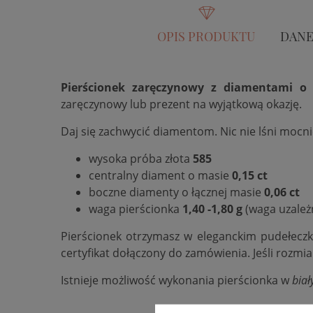
OPIS PRODUKTU
DANE
Pierścionek zaręczynowy z diamentami o ł
zaręczynowy lub prezent na wyjątkową okazję.
Daj się zachwycić diamentom. Nic nie lśni mocn
wysoka próba złota
585
centralny diament o masie
0,15 ct
boczne diamenty o łącznej masie
0,06 ct
waga pierścionka
1,40 -1,80 g
(waga uzależ
Pierścionek otrzymasz w eleganckim pudełecz
certyfikat dołączony do zamówienia. Jeśli rozmi
Istnieje możliwość wykonania pierścionka w
biał