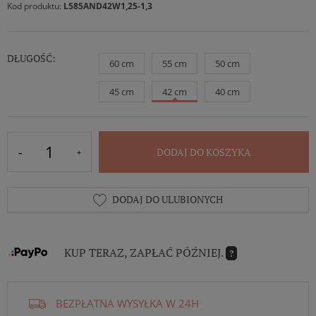
Kod produktu:
L585AND42W1,25-1,3
DŁUGOŚĆ:
60 cm
55 cm
50 cm
45 cm
42 cm
40 cm
DODAJ DO KOSZYKA
DODAJ DO ULUBIONYCH
KUP TERAZ, ZAPŁAĆ PÓŹNIEJ.
?
BEZPŁATNA WYSYŁKA W 24H