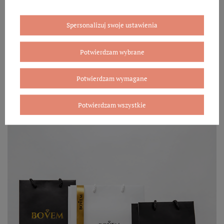
Eleganckie opakowanie gratis
Spersonalizuj swoje ustawienia
Biżuterię i zegarki zakupione w sklepie internetowym
BOVEM otrzymasz jako gotowy do wręczenia upominek. Do
każdego zamówienia dołączamy pudełko ze skóry
Potwierdzam wybrane
ekologicznej oraz elegancką torebkę. Rozmiary i wzory
mogą się różnić ze względu na wybrany asortyment.
Potwierdzam wymagane
WYBIERZ PREZENT
Potwierdzam wszystkie