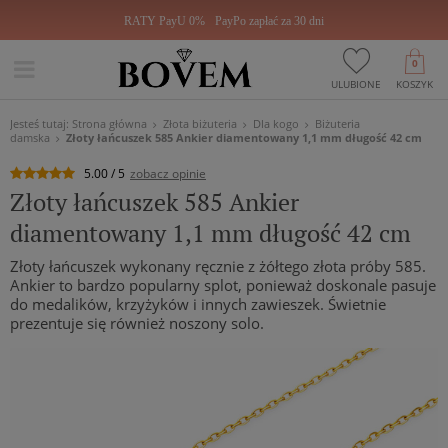
RATY PayU 0%
PayPo zapłać za 30 dni
0
ULUBIONE
KOSZYK
Jesteś tutaj:
Strona główna
Złota biżuteria
Dla kogo
Biżuteria
damska
Złoty łańcuszek 585 Ankier diamentowany 1,1 mm długość 42 cm
5.00 / 5
zobacz opinie
Złoty łańcuszek 585 Ankier
diamentowany 1,1 mm długość 42 cm
Złoty łańcuszek wykonany ręcznie z żółtego złota próby 585.
Ankier to bardzo popularny splot, ponieważ doskonale pasuje
do medalików, krzyżyków i innych zawieszek. Świetnie
prezentuje się również noszony solo.