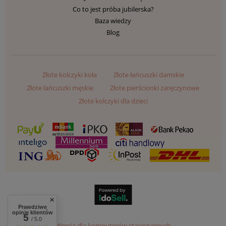
Co to jest próba jubilerska?
Baza wiedzy
Blog
Złote kolczyki koła
Złote łańcuszki damskie
Złote łańcuszki męskie
Złote pierścionki zaręczynowe
Złote kolczyki dla dzieci
Prawdziwe
opinie klientów
5
/ 5.0
Wersja dla komputerów stacjonarnych