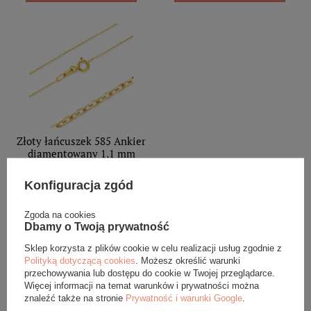
Złoty łańcuszek 585 Ankier
diamentowany 1,1 mm
długość 45 cm
Konfiguracja zgód
1 329,00 zł
Zgoda na cookies
DODAJ DO KOSZYKA
Dbamy o Twoją prywatność
Sklep korzysta z plików cookie w celu realizacji usług zgodnie z
Polityką dotyczącą cookies
. Możesz określić warunki
przechowywania lub dostępu do cookie w Twojej przeglądarce.
Więcej informacji na temat warunków i prywatności można
znaleźć także na stronie
Prywatność i warunki Google
.