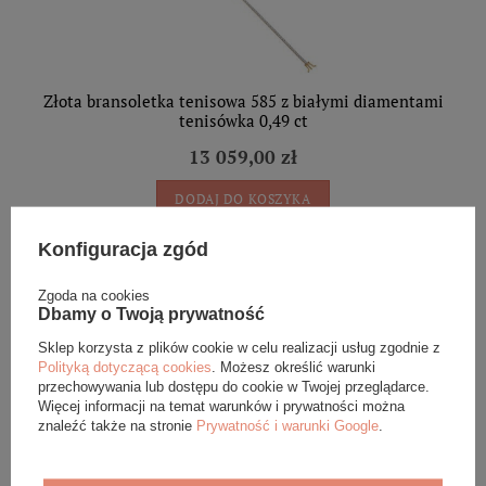
Złota bransoletka tenisowa 585 z białymi diamentami
tenisówka 0,49 ct
13 059,00 zł
DODAJ DO KOSZYKA
Konfiguracja zgód
Zgoda na cookies
Dbamy o Twoją prywatność
Sklep korzysta z plików cookie w celu realizacji usług zgodnie z
Eleganckie opakowanie gratis
Polityką dotyczącą cookies
. Możesz określić warunki
przechowywania lub dostępu do cookie w Twojej przeglądarce.
Więcej informacji na temat warunków i prywatności można
Biżuterię i zegarki zakupione w sklepie internetowym
znaleźć także na stronie
Prywatność i warunki Google
.
BOVEM otrzymasz jako gotowy do wręczenia upominek. Do
każdego zamówienia dołączamy pudełko ze skóry
ekologicznej oraz elegancką torebkę. Rozmiary i wzory