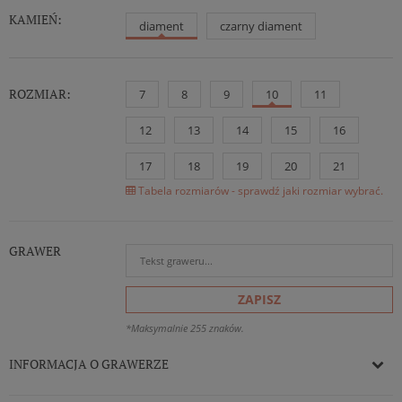
KAMIEŃ:
diament
czarny diament
ROZMIAR:
7
8
9
10
11
12
13
14
15
16
17
18
19
20
21
Tabela rozmiarów - sprawdź jaki rozmiar wybrać.
GRAWER
ZAPISZ
*Maksymalnie 255 znaków.
INFORMACJA O GRAWERZE