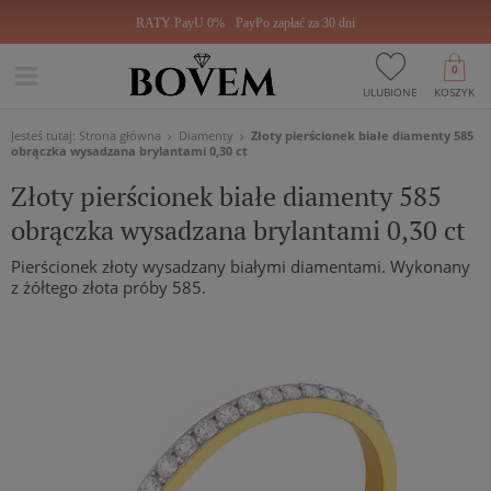
RATY PayU 0%
PayPo zapłać za 30 dni
0
ULUBIONE
KOSZYK
Jesteś tutaj:
Strona główna
Diamenty
Złoty pierścionek białe diamenty 585
obrączka wysadzana brylantami 0,30 ct
Złoty pierścionek białe diamenty 585
obrączka wysadzana brylantami 0,30 ct
Pierścionek złoty wysadzany białymi diamentami. Wykonany
z żółtego złota próby 585.