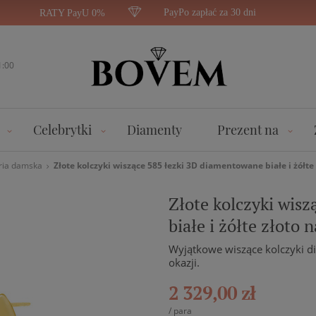
PayPo zapłać za 30 dni
RATY PayU 0%
1:00
Celebrytki
Diamenty
Prezent na
ria damska
Złote kolczyki wiszące 585 łezki 3D diamentowane białe i żółte 
Złote kolczyki wis
białe i żółte złoto n
Wyjątkowe wiszące kolczyki d
okazji.
2 329,00 zł
/
para