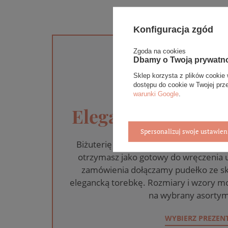
Konfiguracja zgód
Zgoda na cookies
Dbamy o Twoją prywatn
Sklep korzysta z plików cookie 
dostępu do cookie w Twojej prz
warunki Google
.
Eleganckie opakow
Spersonalizuj swoje ustawien
Biżuterię i zegarki zakupione w skle
otrzymasz jako gotowy do wręczenia
zamówienia dołączamy pudełko ze sk
elegancką torebkę. Rozmiary i wzory mo
na wybrany asortym
WYBIERZ PREZEN