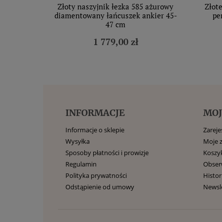
Złoty naszyjnik łezka 585 ażurowy
Złote
diamentowany łańcuszek ankier 45-
pe
47 cm
1 779,00 zł
INFORMACJE
MOJ
Informacje o sklepie
Zarejes
Wysyłka
Moje 
Sposoby płatności i prowizje
Koszy
Regulamin
Obse
Polityka prywatności
Histor
Odstąpienie od umowy
Newsl