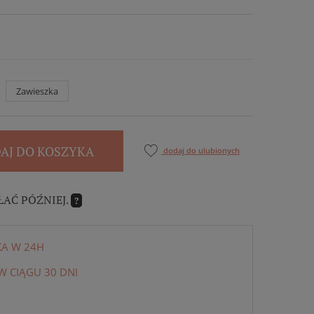
Zawieszka
AJ DO KOSZYKA
dodaj do ulubionych
ŁAĆ PÓŹNIEJ.
?
KA W 24H
 CIĄGU 30 DNI