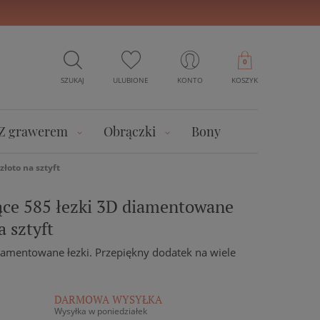
0
SZUKAJ
ULUBIONE
KONTO
KOSZYK
Z grawerem
Obrączki
Bony
złoto na sztyft
zące 585 łezki 3D diamentowane
a sztyft
iamentowane łezki. Przepiękny dodatek na wiele
DARMOWA WYSYŁKA
Wysyłka w poniedziałek