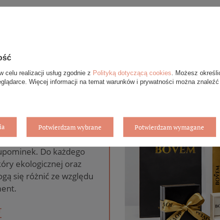
ość
w celu realizacji usług zgodnie z
Polityką dotyczącą cookies
. Możesz określi
eglądarce. Więcej informacji na temat warunków i prywatności można znaleźć
anie gratis
ia
Potwierdzam wybrane
Potwierdzam wymagane
pie internetowym BOVEM
 upominek. Do każdego
óry ekologicznej oraz
gą się różnić ze względu
ent.
T