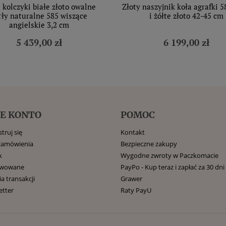
 kolczyki białe złoto owalne
Złoty naszyjnik koła agrafki 5
rły naturalne 585 wiszące
i żółte złoto 42-45 cm
angielskie 3,2 cm
5 439,00 zł
6 199,00 zł
E KONTO
POMOC
truj się
Kontakt
zamówienia
Bezpieczne zakupy
k
Wygodne zwroty w Paczkomacie
rwowane
PayPo - Kup teraz i zapłać za 30 dni
ia transakcji
Grawer
etter
Raty PayU