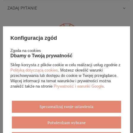
ZADAJ PYTANIE
Konfiguracja zgód
Eleganckie opakowanie gratis
Zgoda na cookies
Dbamy o Twoją prywatność
Biżuterię i zegarki zakupione w sklepie internetowym
BOVEM otrzymasz jako gotowy do wręczenia upominek. Do
Sklep korzysta z plików cookie w celu realizacji usług zgodnie z
każdego zamówienia dołączamy pudełko ze skóry
Polityką dotyczącą cookies
. Możesz określić warunki
ekologicznej oraz elegancką torebkę. Rozmiary i wzory
przechowywania lub dostępu do cookie w Twojej przeglądarce.
Więcej informacji na temat warunków i prywatności można
mogą się różnić ze względu na wybrany asortyment.
znaleźć także na stronie
Prywatność i warunki Google
.
WYBIERZ PREZENT
Spersonalizuj swoje ustawienia
Potwierdzam wybrane