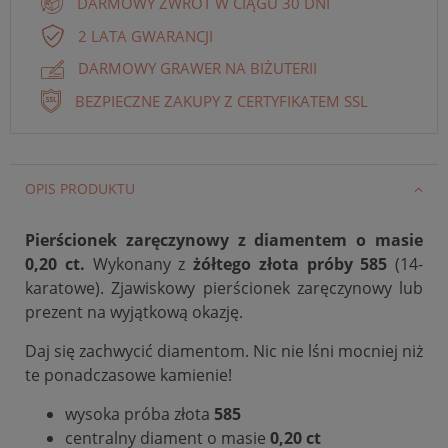
DARMOWY ZWROT W CIĄGU 30 DNI
2 LATA GWARANCJI
DARMOWY GRAWER NA BIŻUTERII
BEZPIECZNE ZAKUPY Z CERTYFIKATEM SSL
OPIS PRODUKTU
Pierścionek zaręczynowy z diamentem o masie
0,20 ct.
Wykonany z
żółtego złota próby 585
(14-
karatowe). Zjawiskowy pierścionek zaręczynowy lub
prezent na wyjątkową okazję.
Daj się zachwycić diamentom. Nic nie lśni mocniej niż
te ponadczasowe kamienie!
wysoka próba złota
585
centralny diament o masie
0,20 ct