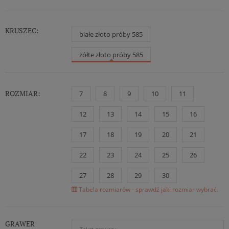
KRUSZEC:
białe złoto próby 585
żółte złoto próby 585
ROZMIAR:
7
8
9
10
11
12
13
14
15
16
17
18
19
20
21
22
23
24
25
26
27
28
29
30
Tabela rozmiarów - sprawdź jaki rozmiar wybrać.
GRAWER