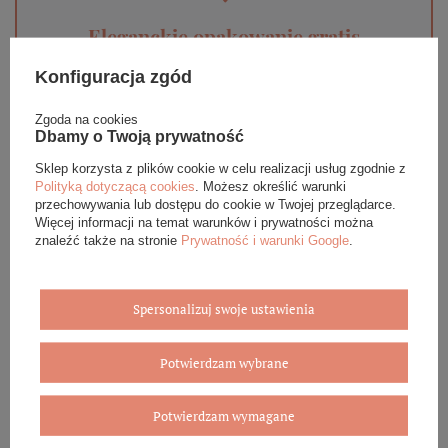
Eleganckie opakowanie gratis
Konfiguracja zgód
Biżuterię i zegarki zakupione w sklepie internetowym
BOVEM otrzymasz jako gotowy do wręczenia upominek. Do
każdego zamówienia dołączamy pudełko ze skóry
Zgoda na cookies
ekologicznej oraz elegancką torebkę. Rozmiary i wzory
Dbamy o Twoją prywatność
mogą się różnić ze względu na wybrany asortyment.
Sklep korzysta z plików cookie w celu realizacji usług zgodnie z
Polityką dotyczącą cookies
. Możesz określić warunki
WYBIERZ PREZENT
przechowywania lub dostępu do cookie w Twojej przeglądarce.
Więcej informacji na temat warunków i prywatności można
znaleźć także na stronie
Prywatność i warunki Google
.
Spersonalizuj swoje ustawienia
Potwierdzam wybrane
Potwierdzam wymagane