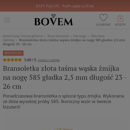
RATY PayU 0%
PayPo zapłać za 30 dni
0
ULUBIONE
KOSZYK
Jesteś tutaj:
Strona główna
Złota biżuteria
Dla kogo
Biżuteria
damska
Bransoletka złota taśma wąska żmijka na nogę 585 gładka 2,5 mm
długość 23 - 26 cm
BESTSELLER
5.00 / 5
zobacz opinie
Bransoletka złota taśma wąska żmijka
na nogę 585 gładka 2,5 mm długość 23 -
26 cm
Ponadczasowa bransoletka o splocie typu żmijka. Wykonana
ze złota wysokiej próby 585. Ikoniczny wzór w świecie
biżuterii!