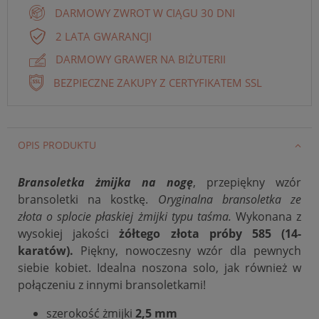
DARMOWY ZWROT W CIĄGU 30 DNI
2 LATA GWARANCJI
DARMOWY GRAWER NA BIŻUTERII
BEZPIECZNE ZAKUPY Z CERTYFIKATEM SSL
OPIS PRODUKTU
Bransoletka
żmijka na nogę
, przepiękny wzór
bransoletki na kostkę.
Oryginalna bransoletka ze
złota o splocie płaskiej żmijki typu taśma.
Wykonana z
wysokiej jakości
żółtego złota próby 585 (14-
karatów).
Piękny, nowoczesny wzór dla pewnych
siebie kobiet. Idealna noszona solo, jak również w
połączeniu z innymi bransoletkami!
szerokość żmijki
2,5 mm