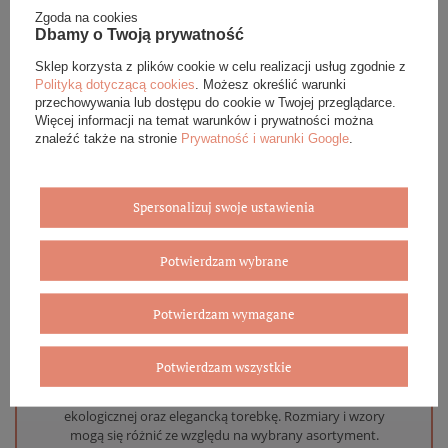
Zgoda na cookies
Złoty łańcuszek 585 Ankier
Dbamy o Twoją prywatność
diamentowany 1 mm okrągłe
ogniwa regulowany długość
Sklep korzysta z plików cookie w celu realizacji usług zgodnie z
42 - 45 cm
Polityką dotyczącą cookies
. Możesz określić warunki
przechowywania lub dostępu do cookie w Twojej przeglądarce.
939,00 zł
Więcej informacji na temat warunków i prywatności można
znaleźć także na stronie
Prywatność i warunki Google
.
DODAJ DO KOSZYKA
Spersonalizuj swoje ustawienia
Potwierdzam wybrane
Eleganckie opakowanie gratis
Potwierdzam wymagane
Biżuterię i zegarki zakupione w sklepie internetowym
Potwierdzam wszystkie
BOVEM otrzymasz jako gotowy do wręczenia upominek. Do
każdego zamówienia dołączamy pudełko ze skóry
ekologicznej oraz elegancką torebkę. Rozmiary i wzory
mogą się różnić ze względu na wybrany asortyment.