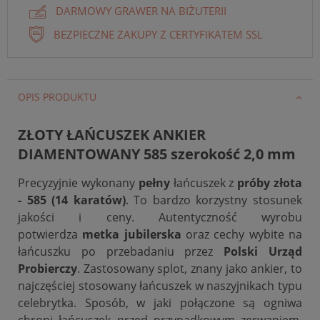
DARMOWY GRAWER NA BIŻUTERII
BEZPIECZNE ZAKUPY Z CERTYFIKATEM SSL
OPIS PRODUKTU
ZŁOTY ŁAŃCUSZEK ANKIER
DIAMENTOWANY 585 szerokość 2,0 mm
Precyzyjnie wykonany
pełny
łańcuszek z
próby złota
- 585 (14 karatów)
. To bardzo korzystny stosunek
jakości i ceny. Autentyczność wyrobu
potwierdza
metka jubilerska
oraz cechy wybite na
łańcuszku po przebadaniu przez
Polski Urząd
Probierczy
. Zastosowany splot, znany jako ankier, to
najczęściej stosowany łańcuszek w naszyjnikach typu
celebrytka. Sposób, w jaki połączone są ogniwa
chroni łańcuszek przed przypadkowym zerwaniem.