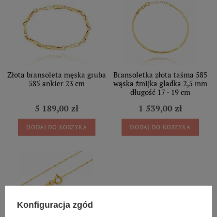
Złota bransoleta męska gruba
Bransoletka złota taśma 585
585 ankier 23 cm
wąska żmijka gładka 2,5 mm
długość 17 - 19 cm
5 189,00 zł
1 539,00 zł
DODAJ DO KOSZYKA
DODAJ DO KOSZYKA
Konfiguracja zgód