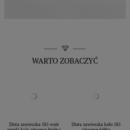
WARTO ZOBACZYĆ
Złota zawieszka 585 wzór
Złota zawieszka koło 585
grecki kula ażurowa białe i
ażurowe kółko