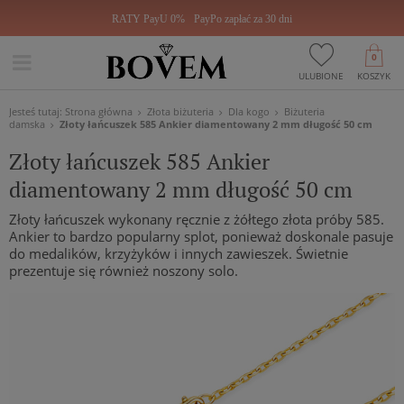
RATY PayU 0%
PayPo zapłać za 30 dni
0
ULUBIONE
KOSZYK
Jesteś tutaj:
Strona główna
Złota biżuteria
Dla kogo
Biżuteria
damska
Złoty łańcuszek 585 Ankier diamentowany 2 mm długość 50 cm
Złoty łańcuszek 585 Ankier
diamentowany 2 mm długość 50 cm
Złoty łańcuszek wykonany ręcznie z żółtego złota próby 585.
Ankier to bardzo popularny splot, ponieważ doskonale pasuje
do medalików, krzyżyków i innych zawieszek. Świetnie
prezentuje się również noszony solo.