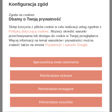
BOVEM otrzymasz jako gotowy do wręczenia upominek. Do
Konfiguracja zgód
każdego zamówienia dołączamy pudełko ze skóry
ekologicznej oraz elegancką torebkę. Rozmiary i wzory
Zgoda na cookies
mogą się różnić ze względu na wybrany asortyment.
Dbamy o Twoją prywatność
Sklep korzysta z plików cookie w celu realizacji usług zgodnie z
WYBIERZ PREZENT
Polityką dotyczącą cookies
. Możesz określić warunki
przechowywania lub dostępu do cookie w Twojej przeglądarce.
Więcej informacji na temat warunków i prywatności można
znaleźć także na stronie
Prywatność i warunki Google
.
Spersonalizuj swoje ustawienia
Potwierdzam wybrane
Potwierdzam wymagane
Potwierdzam wszystkie