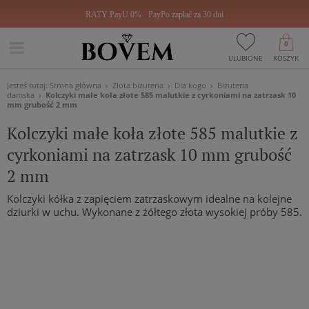
RATY PayU 0%
PayPo zapłać za 30 dni
0
ULUBIONE
KOSZYK
Jesteś tutaj:
Strona główna
Złota biżuteria
Dla kogo
Biżuteria
damska
Kolczyki małe koła złote 585 malutkie z cyrkoniami na zatrzask 10
mm grubość 2 mm
Kolczyki małe koła złote 585 malutkie z
cyrkoniami na zatrzask 10 mm grubość
2 mm
Kolczyki kółka z zapięciem zatrzaskowym idealne na kolejne
dziurki w uchu. Wykonane z żółtego złota wysokiej próby 585.