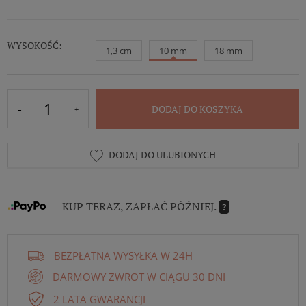
WYSOKOŚĆ:
1,3 cm
10 mm
18 mm
DODAJ DO KOSZYKA
DODAJ DO ULUBIONYCH
KUP TERAZ, ZAPŁAĆ PÓŹNIEJ.
?
BEZPŁATNA WYSYŁKA W 24H
DARMOWY ZWROT W CIĄGU 30 DNI
2 LATA GWARANCJI