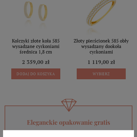
Kolczyki złote koła 585
Złoty pierścionek 585 obły
wysadzane cyrkoniami
wysadzany dookoła
średnica 1,8 cm
cyrkoniami
2 359,00 zł
1 119,00 zł
DODAJ DO KOSZYKA
WYBIERZ
Eleganckie opakowanie gratis
Biżuterię i zegarki zakupione w sklepie internetowym