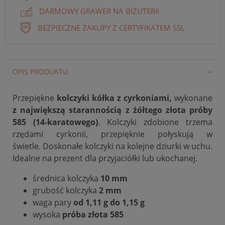
DARMOWY GRAWER NA BIŻUTERII
BEZPIECZNE ZAKUPY Z CERTYFIKATEM SSL
OPIS PRODUKTU
Przepiękne
kolczyki kółka z cyrkoniami,
wykonane
z największą starannością z żółtego
złota próby
585 (14-karatowego)
. Kolczyki zdobione trzema
rzędami cyrkonii, przepięknie połyskują w
świetle. Doskonałe kolczyki na kolejne dziurki w uchu.
Idealne na prezent dla przyjaciółki lub ukochanej.
średnica kolczyka
10 mm
grubość kolczyka
2 mm
waga pary
od 1,11 g do 1,15 g
wysoka
próba złota 585