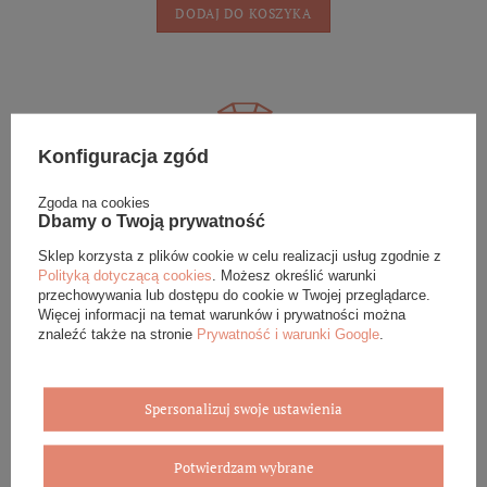
DODAJ DO KOSZYKA
Konfiguracja zgód
Eleganckie opakowanie gratis
Zgoda na cookies
Dbamy o Twoją prywatność
Biżuterię i zegarki zakupione w sklepie internetowym
BOVEM otrzymasz jako gotowy do wręczenia upominek. Do
Sklep korzysta z plików cookie w celu realizacji usług zgodnie z
każdego zamówienia dołączamy pudełko ze skóry
Polityką dotyczącą cookies
. Możesz określić warunki
ekologicznej oraz elegancką torebkę. Rozmiary i wzory
przechowywania lub dostępu do cookie w Twojej przeglądarce.
mogą się różnić ze względu na wybrany asortyment.
Więcej informacji na temat warunków i prywatności można
znaleźć także na stronie
Prywatność i warunki Google
.
WYBIERZ PREZENT
Spersonalizuj swoje ustawienia
Potwierdzam wybrane