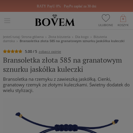
RATY PayU 0%
PayPo zapłać za 30 dni
0
ULUBIONE
KOSZYK
Jesteś tutaj:
Strona główna
Złota biżuteria
Dla kogo
Biżuteria
damska
Bransoletka złota 585 na granatowym sznurku jaskółka kuleczki
5.00 / 5
zobacz opinie
Bransoletka złota 585 na granatowym
sznurku jaskółka kuleczki
Bransoletka na rzemyku z zawieszką jaskółką. Cienki,
granatowy rzemyk ze złotymi kuleczkami. Świetny dodatek do
wielu stylizacji.