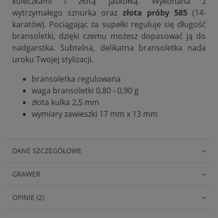
kuleczkami i złotą jaskółką.
Wykonana z
wytrzymałego sznurka oraz
złota próby 585
(14-
karatów). Pociągając za supełki reguluje się długość
bransoletki, dzięki czemu możesz dopasować ją do
nadgarstka. Subtelna, delikatna bransoletka nada
uroku Twojej stylizacji.
bransoletka regulowana
waga bransoletki 0,80 - 0,90 g
złota kulka
2,5 mm
wymiary zawieszki 17 mm x 13 mm
DANE SZCZEGÓŁOWE
GRAWER
OPINIE (2)