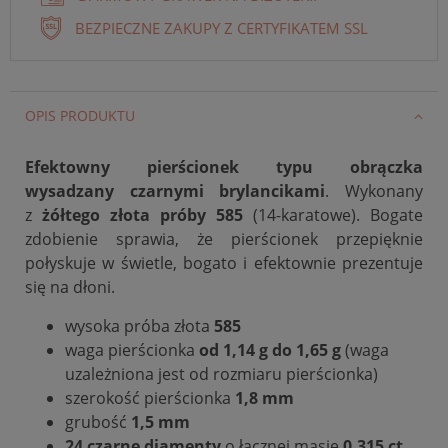
BEZPIECZNE ZAKUPY Z CERTYFIKATEM SSL
OPIS PRODUKTU
Efektowny pierścionek typu obrączka
wysadzany czarnymi brylancikami
. Wykonany
z
żółtego złota próby 585
(14-karatowe). Bogate
zdobienie sprawia, że pierścionek przepięknie
połyskuje w świetle, bogato i efektownie prezentuje
się na dłoni.
wysoka próba złota
585
waga pierścionka
od 1,14 g
do 1,65 g
(waga
uzależniona jest od rozmiaru pierścionka)
szerokość pierścionka
1,8 mm
grubość
1,5 mm
24 czarne diamenty
o łącznej masie
0,315 ct