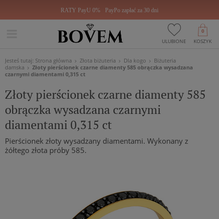
RATY PayU 0%
PayPo zapłać za 30 dni
0
ULUBIONE
KOSZYK
Jesteś tutaj:
Strona główna
Złota biżuteria
Dla kogo
Biżuteria
damska
Złoty pierścionek czarne diamenty 585 obrączka wysadzana
czarnymi diamentami 0,315 ct
Złoty pierścionek czarne diamenty 585
obrączka wysadzana czarnymi
diamentami 0,315 ct
Pierścionek złoty wysadzany diamentami. Wykonany z
żółtego złota próby 585.