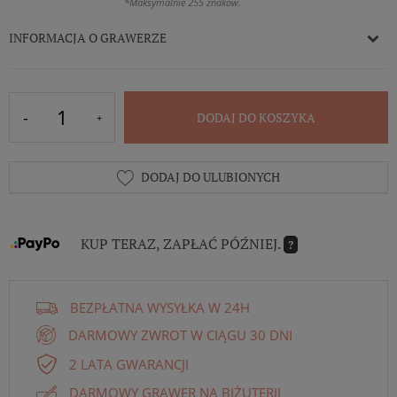
*Maksymalnie 255 znaków.
INFORMACJA O GRAWERZE
DODAJ DO KOSZYKA
DODAJ DO ULUBIONYCH
KUP TERAZ, ZAPŁAĆ PÓŹNIEJ.
?
BEZPŁATNA WYSYŁKA W 24H
DARMOWY ZWROT W CIĄGU 30 DNI
2 LATA GWARANCJI
DARMOWY GRAWER NA BIŻUTERII