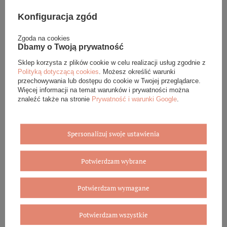
Biżuterię i zegarki zakupione w sklepie internetowym
BOVEM otrzymasz jako gotowy do wręczenia upominek. Do
Konfiguracja zgód
każdego zamówienia dołączamy pudełko ze skóry
ekologicznej oraz elegancką torebkę. Rozmiary i wzory
Zgoda na cookies
mogą się różnić ze względu na wybrany asortyment.
Dbamy o Twoją prywatność
Sklep korzysta z plików cookie w celu realizacji usług zgodnie z
WYBIERZ PREZENT
Polityką dotyczącą cookies
. Możesz określić warunki
przechowywania lub dostępu do cookie w Twojej przeglądarce.
Więcej informacji na temat warunków i prywatności można
znaleźć także na stronie
Prywatność i warunki Google
.
Spersonalizuj swoje ustawienia
Potwierdzam wybrane
Potwierdzam wymagane
Potwierdzam wszystkie