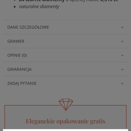
naturalne diamenty
DANE SZCZEGÓŁOWE
GRAWER
OPINIE (0)
GWARANCJA
ZADAJ PYTANIE
Eleganckie opakowanie gratis