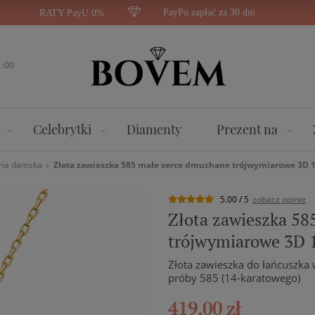
PayPo zapłać za 30 dni
RATY PayU 0%
1:00
Celebrytki
Diamenty
Prezent na
ria damska
Złota zawieszka 585 małe serce dmuchane trójwymiarowe 3D 1
5.00 / 5
zobacz opinie
Złota zawieszka 58
trójwymiarowe 3D 
Złota zawieszka do łańcuszka 
próby 585 (14-karatowego)
419,00 zł