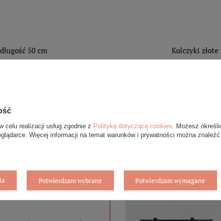
 długość 50 cm
Kolczyki złote
ość
w celu realizacji usług zgodnie z
Polityką dotyczącą cookies
. Możesz określi
eglądarce. Więcej informacji na temat warunków i prywatności można znaleźć
ia
Potwierdzam wybrane
Potwierdzam wymagane