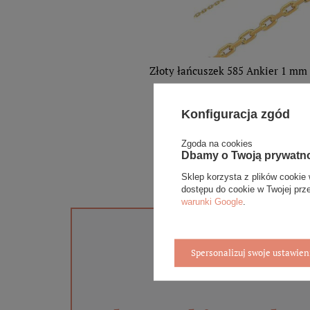
Złoty łańcuszek 585 Ankier 1 mm
1 019,00 zł
Konfiguracja zgód
DODAJ DO
KOSZYKA
Zgoda na cookies
Dbamy o Twoją prywatn
Sklep korzysta z plików cookie 
dostępu do cookie w Twojej prz
warunki Google
.
Spersonalizuj swoje ustawien