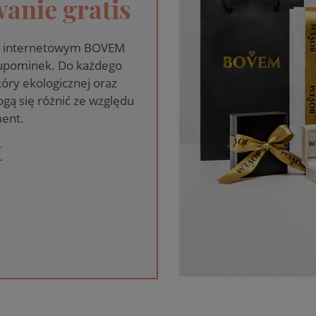
anie gratis
pie internetowym BOVEM
 upominek. Do każdego
óry ekologicznej oraz
gą się różnić ze względu
ent.
T