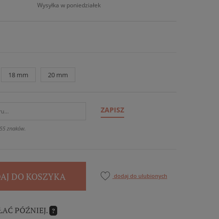
Wysyłka w poniedziałek
18 mm
20 mm
ZAPISZ
55 znaków.
AJ DO KOSZYKA
dodaj do ulubionych
ŁAĆ PÓŹNIEJ.
?