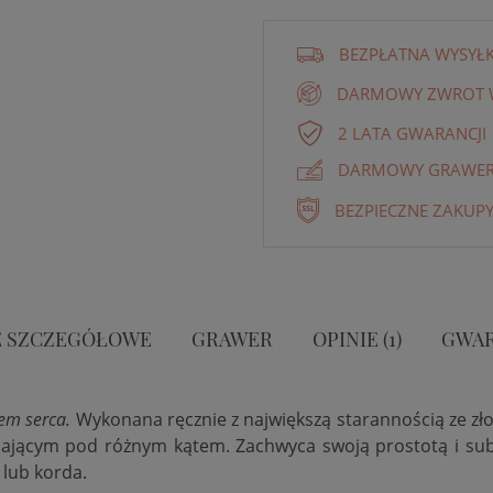
BEZPŁATNA WYSYŁ
DARMOWY ZWROT W
2 LATA GWARANCJI
DARMOWY GRAWER 
BEZPIECZNE ZAKUPY
 SZCZEGÓŁOWE
GRAWER
OPINIE (1)
GWAR
em serca.
Wykonana ręcznie z największą starannością ze zło
adającym pod różnym kątem. Zachwyca swoją prostotą i sub
 lub korda.