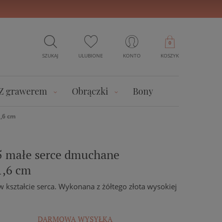
0
SZUKAJ
ULUBIONE
KONTO
KOSZYK
Z grawerem
Obrączki
Bony
,6 cm
5 małe serce dmuchane
1,6 cm
w kształcie serca. Wykonana z żółtego złota wysokiej
DARMOWA WYSYŁKA