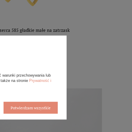
 serca 585 gładkie małe na zatrzask
1 089,00 zł
DODAJ DO
KOSZYKA
ć warunki przechowywania lub
 także na stronie
Prywatność i
Potwierdzam wszystkie