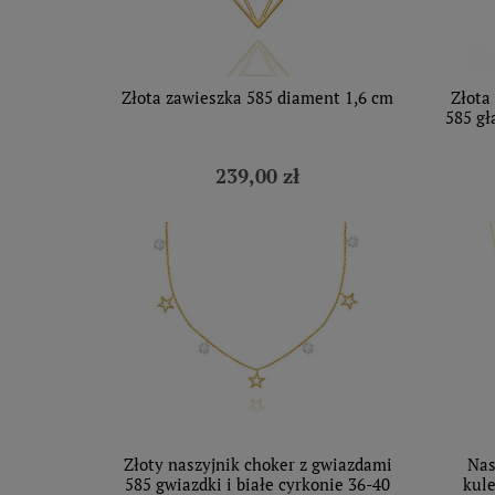
Złota zawieszka 585 diament 1,6 cm
Złota
585 gł
239,00 zł
Złoty naszyjnik choker z gwiazdami
Nas
585 gwiazdki i białe cyrkonie 36-40
kul