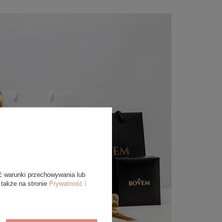
ć warunki przechowywania lub
 także na stronie
Prywatność i