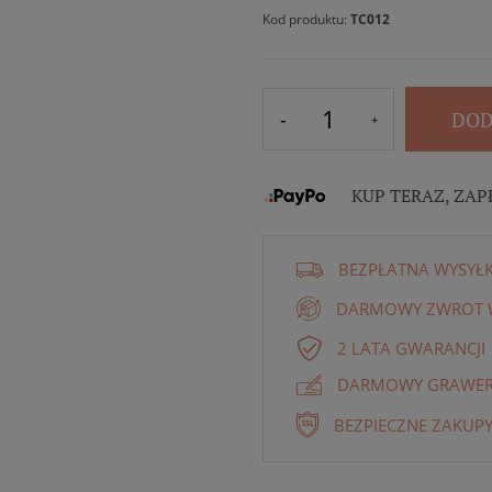
Kod produktu:
TC012
DOD
KUP TERAZ, ZAP
BEZPŁATNA WYSYŁ
DARMOWY ZWROT W
2 LATA GWARANCJI
DARMOWY GRAWER 
BEZPIECZNE ZAKUPY