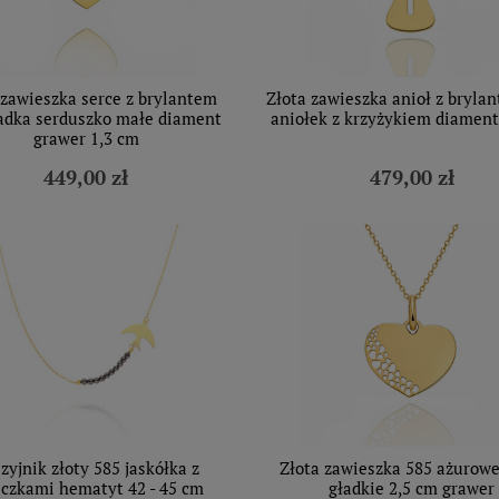
 zawieszka serce z brylantem
Złota zawieszka anioł z bryla
adka serduszko małe diament
aniołek z krzyżykiem diament
grawer 1,3 cm
449,00 zł
479,00 zł
zyjnik złoty 585 jaskółka z
Złota zawieszka 585 ażurowe
eczkami hematyt 42 - 45 cm
gładkie 2,5 cm grawer