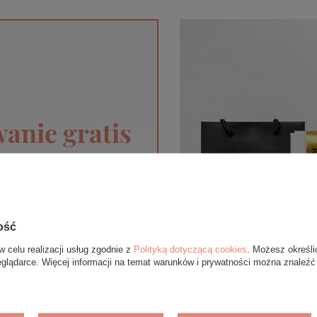
anie gratis
pie internetowym BOVEM
 upominek. Do każdego
óry ekologicznej oraz
gą się różnić ze względu
ość
ent.
w celu realizacji usług zgodnie z
Polityką dotyczącą cookies
. Możesz określi
eglądarce. Więcej informacji na temat warunków i prywatności można znaleźć
T