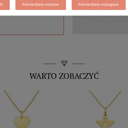
ia
Potwierdzam wybrane
Potwierdzam wymagane
WARTO ZOBACZYĆ