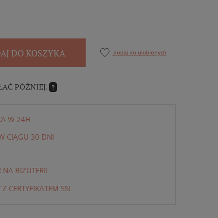
AJ DO KOSZYKA
dodaj do ulubionych
ŁAĆ PÓŹNIEJ.
?
KA W 24H
 CIĄGU 30 DNI
NA BIŻUTERII
 Z CERTYFIKATEM SSL