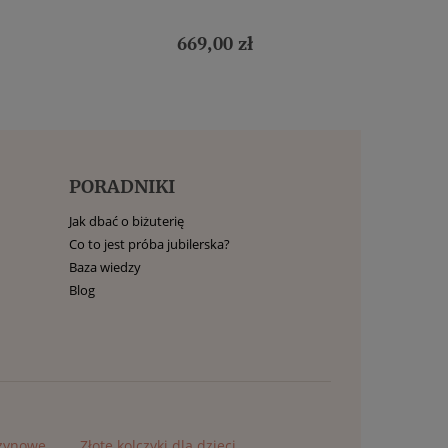
669,00 zł
PORADNIKI
Jak dbać o biżuterię
Co to jest próba jubilerska?
Baza wiedzy
Blog
czynowe
Złote kolczyki dla dzieci