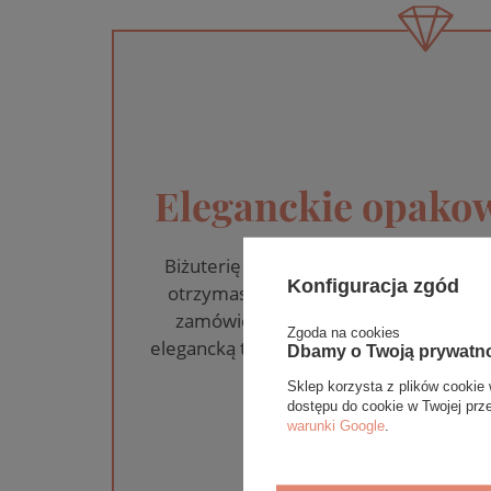
Eleganckie opakow
Biżuterię i zegarki zakupione w skle
Konfiguracja zgód
otrzymasz jako gotowy do wręczenia
zamówienia dołączamy pudełko ze sk
Zgoda na cookies
elegancką torebkę. Rozmiary i wzory mo
Dbamy o Twoją prywatn
na wybrany asortym
Sklep korzysta z plików cookie 
dostępu do cookie w Twojej prz
WYBIERZ PREZEN
warunki Google
.