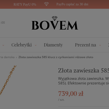
PayPo zapłać za 30 dni
RATY PayU 0%
1:00
Celebrytki
Diamenty
Prezent na
ria damska
Złota zawieszka 585 klucz z cyrkoniami różowe złoto
Złota zawieszka 585
Wyjątkowa złota zawieszka. W
585). Efektownie prezentuje s
739,00 zł
/
szt.