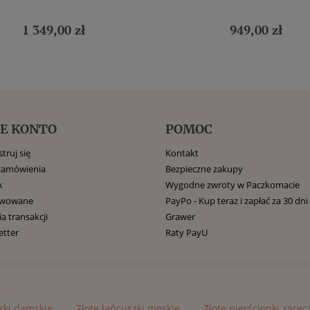
1 349,00 zł
949,00 zł
E KONTO
POMOC
truj się
Kontakt
zamówienia
Bezpieczne zakupy
k
Wygodne zwroty w Paczkomacie
rwowane
PayPo - Kup teraz i zapłać za 30 dni
ia transakcji
Grawer
etter
Raty PayU
zki damskie
Złote łańcuszki męskie
Złote pierścionki zarę