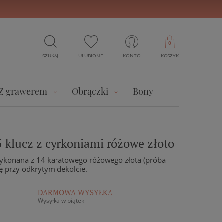
0
SZUKAJ
ULUBIONE
KONTO
KOSZYK
Z grawerem
Obrączki
Bony
 klucz z cyrkoniami różowe złoto
ykonana z 14 karatowego różowego złota (próba
ię przy odkrytym dekolcie.
DARMOWA WYSYŁKA
Wysyłka w piątek