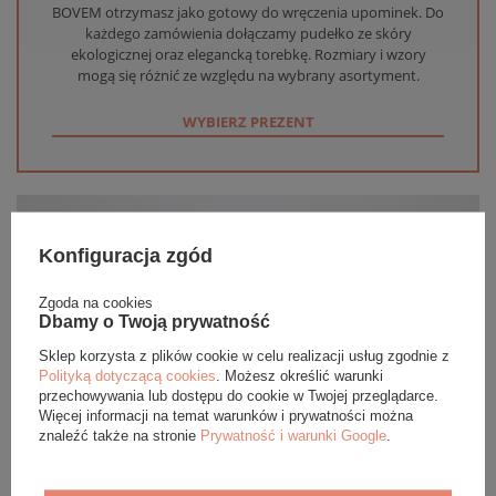
BOVEM otrzymasz jako gotowy do wręczenia upominek. Do
każdego zamówienia dołączamy pudełko ze skóry
ekologicznej oraz elegancką torebkę. Rozmiary i wzory
mogą się różnić ze względu na wybrany asortyment.
WYBIERZ PREZENT
Konfiguracja zgód
Zgoda na cookies
Dbamy o Twoją prywatność
Sklep korzysta z plików cookie w celu realizacji usług zgodnie z
Polityką dotyczącą cookies
. Możesz określić warunki
przechowywania lub dostępu do cookie w Twojej przeglądarce.
Więcej informacji na temat warunków i prywatności można
znaleźć także na stronie
Prywatność i warunki Google
.