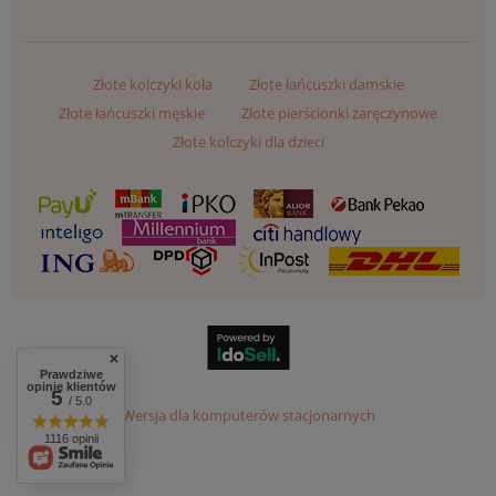
Złote kolczyki koła
Złote łańcuszki damskie
Złote łańcuszki męskie
Złote pierścionki zaręczynowe
Złote kolczyki dla dzieci
Prawdziwe
opinie klientów
5
/ 5.0
Wersja dla komputerów stacjonarnych
1116 opinii