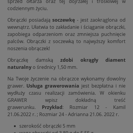
sprzed ołtarza oraz tej dojrzałej i troskliwej w
codziennym życiu.
Obrączki posiadają
soczewkę
- jest zaokrąglona od
wewnątrz. Ułatwia to zakładanie i ściąganie obrączki,
zapobiega odparzeniom oraz zmniejsza puchnięcie
palców. Obrączki z soczewką to najwyższy komfort
noszenia obrączek!
Obrączkę damską
zdobi okrągły diament
naturalny
o średnicy 1,50 mm.
Na Twoje życzenie na obrączce wykonamy dowolny
grawer.
Usługa grawerowania
jest bezpłatna i nie
wydłuży czasu realizacji zamówienia. W okienku
GRAWER wpisz dokładną treść
grawerunku.
Przykład
: Rozmiar 12 - Kamil
21.06.2022 r. ; Rozmiar 24 - Adrianna 21.06. 2022 r.
szerokość obrączki 5 mm
waga obrączki od 3,80 g do 5,55 g