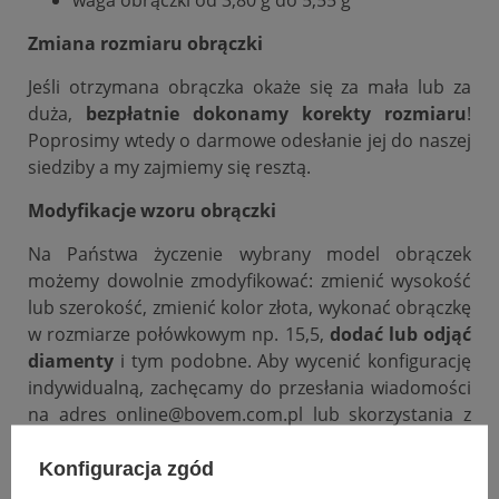
Zmiana rozmiaru obrączki
Jeśli otrzymana obrączka okaże się za mała lub za
duża,
bezpłatnie dokonamy korekty rozmiaru
!
Poprosimy wtedy o darmowe odesłanie jej do naszej
siedziby a my zajmiemy się resztą.
Modyfikacje wzoru obrączki
Na Państwa życzenie wybrany model obrączek
możemy dowolnie zmodyfikować: zmienić wysokość
lub szerokość, zmienić kolor złota, wykonać obrączkę
w rozmiarze połówkowym np. 15,5,
dodać lub odjąć
diamenty
i tym podobne. Aby wycenić konfigurację
indywidualną, zachęcamy do przesłania wiadomości
na adres online@bovem.com.pl lub skorzystania z
zakładki zadaj pytanie.
Konfiguracja zgód
Podana cena dotyczy pary.