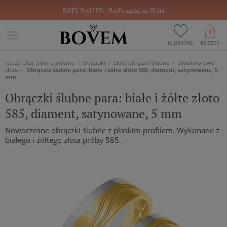
RATY PayU 0%
PayPo zapłać za 30 dni
0
ULUBIONE
KOSZYK
Jesteś tutaj:
Strona główna
Obrączki
Złote obrączki ślubne
Dwukolorowe
złoto
Obrączki ślubne para: białe i żółte złoto 585, diament, satynowane, 5
mm
Obrączki ślubne para: białe i żółte złoto
585, diament, satynowane, 5 mm
Nowoczesne obrączki ślubne z płaskim profilem. Wykonane z
białego i żółtego złota próby 585.