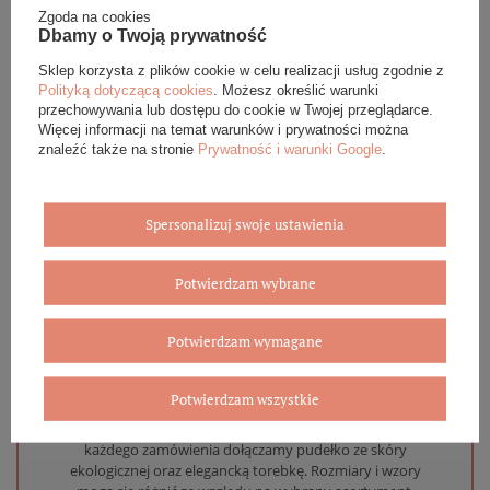
Zgoda na cookies
Dbamy o Twoją prywatność
DANE SZCZEGÓŁOWE
Sklep korzysta z plików cookie w celu realizacji usług zgodnie z
Polityką dotyczącą cookies
. Możesz określić warunki
przechowywania lub dostępu do cookie w Twojej przeglądarce.
OPINIE (0)
Więcej informacji na temat warunków i prywatności można
znaleźć także na stronie
Prywatność i warunki Google
.
GWARANCJA
ZADAJ PYTANIE
Spersonalizuj swoje ustawienia
Potwierdzam wybrane
Potwierdzam wymagane
Eleganckie opakowanie gratis
Potwierdzam wszystkie
Biżuterię i zegarki zakupione w sklepie internetowym
BOVEM otrzymasz jako gotowy do wręczenia upominek. Do
każdego zamówienia dołączamy pudełko ze skóry
ekologicznej oraz elegancką torebkę. Rozmiary i wzory