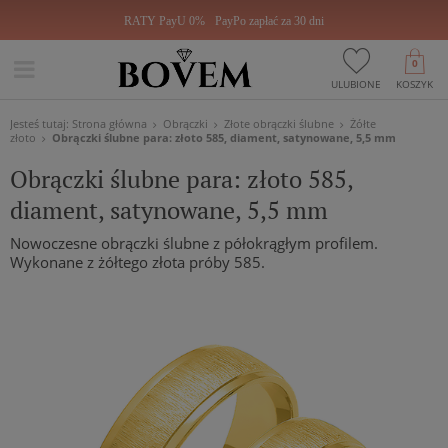
RATY PayU 0%
PayPo zapłać za 30 dni
0
ULUBIONE
KOSZYK
Jesteś tutaj:
Strona główna
Obrączki
Złote obrączki ślubne
Żółte
złoto
Obrączki ślubne para: złoto 585, diament, satynowane, 5,5 mm
Obrączki ślubne para: złoto 585,
diament, satynowane, 5,5 mm
Nowoczesne obrączki ślubne z półokrągłym profilem.
Wykonane z żółtego złota próby 585.