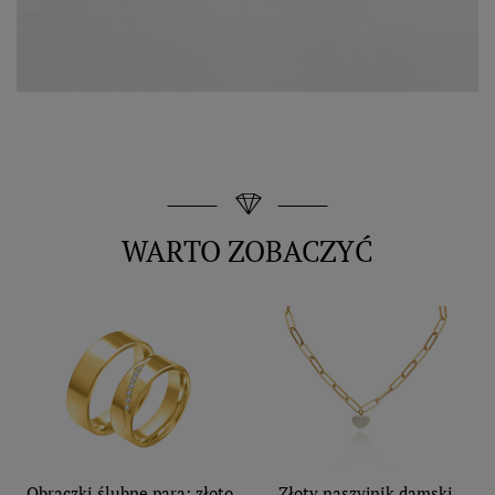
WARTO ZOBACZYĆ
Obrączki ślubne para: złoto
Złoty naszyjnik damski