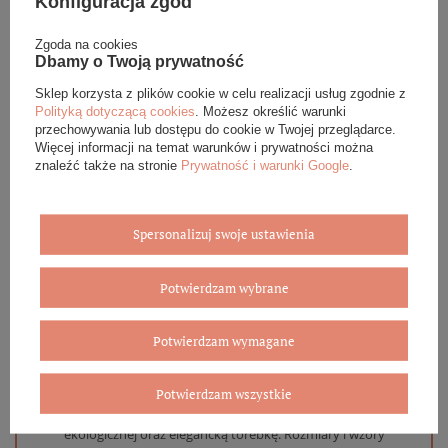
Konfiguracja zgód
Zgoda na cookies
DANE SZCZEGÓŁOWE
Dbamy o Twoją prywatność
Sklep korzysta z plików cookie w celu realizacji usług zgodnie z
OPINIE (0)
Polityką dotyczącą cookies
. Możesz określić warunki
przechowywania lub dostępu do cookie w Twojej przeglądarce.
Więcej informacji na temat warunków i prywatności można
GWARANCJA
znaleźć także na stronie
Prywatność i warunki Google
.
ZADAJ PYTANIE
Spersonalizuj swoje ustawienia
Potwierdzam wybrane
Eleganckie opakowanie gratis
Potwierdzam wymagane
Biżuterię i zegarki zakupione w sklepie internetowym
Potwierdzam wszystkie
BOVEM otrzymasz jako gotowy do wręczenia upominek. Do
każdego zamówienia dołączamy pudełko ze skóry
ekologicznej oraz elegancką torebkę. Rozmiary i wzory