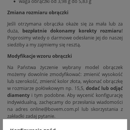
waga obrączki od 3,98 g do 5,83 g
Zmiana rozmiaru obrączki
Jeśli otrzymana obrączka okaże się za mała lub za
duża,
bezpłatnie dokonamy korekty rozmiaru
!
Poprosimy wtedy o darmowe odesłanie jej do naszej
siedziby a my zajmiemy się resztą.
Modyfikacje wzoru obrączki
Na Państwa życzenie wybrany model obrączek
możemy dowolnie zmodyfikować: zmienić wysokość
lub szerokość, zmienić kolor złota, wykonać obrączkę
w rozmiarze połówkowym np. 15,5,
dodać lub odjąć
diamenty
i tym podobne. Aby wycenić konfigurację
indywidualną, zachęcamy do przesłania wiadomości
na adres online@bovem.com.pl lub skorzystania z
zakładki zadaj pytanie.
Podana cena dotyczy pary.