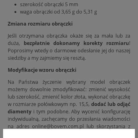
szerokość obrączki 5 mm
waga obrączki od 3,65 g do 5,31 g
Zmiana rozmiaru obrączki
Jeśli otrzymana obrączka okaże się za mała lub za
duża,
bezpłatnie dokonamy korekty rozmiaru
!
Poprosimy wtedy o darmowe odesłanie jej do naszej
siedziby a my zajmiemy się resztą.
Modyfikacje wzoru obrączki
Na Państwa życzenie wybrany model obrączek
możemy dowolnie zmodyfikować: zmienić wysokość
lub szerokość, zmienić kolor złota, wykonać obrączkę
w rozmiarze połówkowym np. 15,5,
dodać lub odjąć
diamenty
i tym podobne. Aby wycenić konfigurację
indywidualną, zachęcamy do przesłania wiadomości
na adres online@bovem.com.pl lub skorzystania z
zakładki zadaj pytanie.