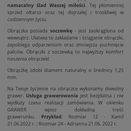
namacalny ślad Waszej miłości
. Tej płomiennej
sprzed ołtarza oraz tej dojrzałej i troskliwej w
codziennym życiu.
Obrączka posiada
soczewkę
- jest zaokrąglona od
wewnątrz. Ułatwia to zakładanie i ściąganie obrączki,
zapobiega odparzeniom oraz zmniejsza puchnięcie
palców. Obrączki z soczewką to najwyższy komfort
noszenia obrączek!
Obrączkę zdobi diament naturalny o średnicy 1,25
mm.
Na Twoje życzenie na obrączce wykonamy dowolny
grawer.
Usługa grawerowania
jest bezpłatna i nie
wydłuży czasu realizacji zamówienia. W okienku
GRAWER wpisz dokładną treść
grawerunku.
Przykład
: Rozmiar 12 - Kamil
21.06.2022 r. ; Rozmiar 24 - Adrianna 21.06. 2022 r.