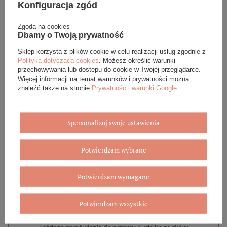
Konfiguracja zgód
Podana cena dotyczy jednej sztuki.
Zgoda na cookies
Dbamy o Twoją prywatność
DANE SZCZEGÓŁOWE
Sklep korzysta z plików cookie w celu realizacji usług zgodnie z
Polityką dotyczącą cookies
. Możesz określić warunki
przechowywania lub dostępu do cookie w Twojej przeglądarce.
OPINIE (0)
Więcej informacji na temat warunków i prywatności można
znaleźć także na stronie
Prywatność i warunki Google
.
GWARANCJA
ZADAJ PYTANIE
Spersonalizuj swoje ustawienia
Potwierdzam wybrane
Potwierdzam wymagane
Eleganckie opakowanie gratis
Potwierdzam wszystkie
Biżuterię i zegarki zakupione w sklepie internetowym
BOVEM otrzymasz jako gotowy do wręczenia upominek. Do