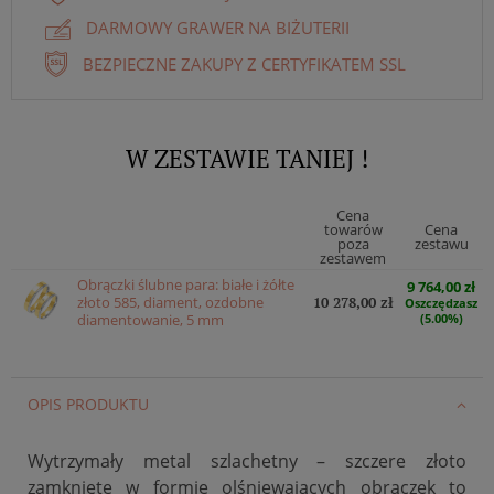
DARMOWY GRAWER NA BIŻUTERII
BEZPIECZNE ZAKUPY Z CERTYFIKATEM SSL
W ZESTAWIE TANIEJ !
Cena
towarów
Cena
poza
zestawu
zestawem
Obrączki ślubne para: białe i żółte
9 764,00 zł
złoto 585, diament, ozdobne
10 278,00 zł
Oszczędzasz
diamentowanie, 5 mm
(5.00%)
OPIS PRODUKTU
Wytrzymały metal szlachetny – szczere złoto
zamknięte w formie olśniewających obrączek to