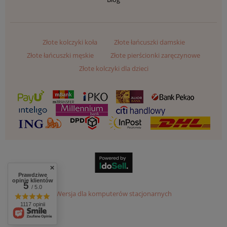
Złote kolczyki koła
Złote łańcuszki damskie
Złote łańcuszki męskie
Złote pierścionki zaręczynowe
Złote kolczyki dla dzieci
Prawdziwe
opinie klientów
5
/ 5.0
Wersja dla komputerów stacjonarnych
1117 opinii