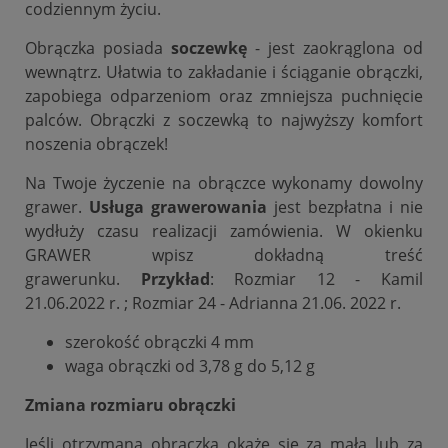
codziennym życiu.
Obrączka posiada
soczewkę
- jest zaokrąglona od
wewnątrz. Ułatwia to zakładanie i ściąganie obrączki,
zapobiega odparzeniom oraz zmniejsza puchnięcie
palców. Obrączki z soczewką to najwyższy komfort
noszenia obrączek!
Na Twoje życzenie na obrączce wykonamy dowolny
grawer.
Usługa grawerowania
jest bezpłatna i nie
wydłuży czasu realizacji zamówienia. W okienku
GRAWER wpisz dokładną treść
grawerunku.
Przykład
: Rozmiar 12 - Kamil
21.06.2022 r. ; Rozmiar 24 - Adrianna 21.06. 2022 r.
szerokość obrączki 4 mm
waga obrączki od 3,78 g do 5,12 g
Zmiana rozmiaru obrączki
Jeśli otrzymana obrączka okaże się za mała lub za