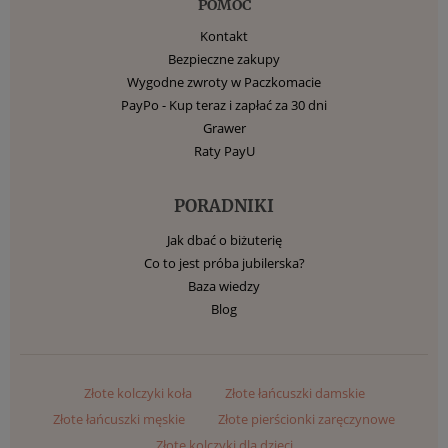
POMOC
Kontakt
Bezpieczne zakupy
Wygodne zwroty w Paczkomacie
PayPo - Kup teraz i zapłać za 30 dni
Grawer
Raty PayU
PORADNIKI
Jak dbać o biżuterię
Co to jest próba jubilerska?
Baza wiedzy
Blog
Złote kolczyki koła
Złote łańcuszki damskie
Złote łańcuszki męskie
Złote pierścionki zaręczynowe
Złote kolczyki dla dzieci