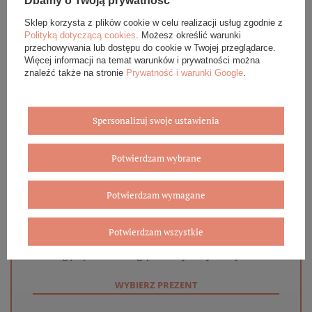
Dbamy o Twoją prywatność
OPINIE (0)
Sklep korzysta z plików cookie w celu realizacji usług zgodnie z
Polityką dotyczącą cookies
. Możesz określić warunki
przechowywania lub dostępu do cookie w Twojej przeglądarce.
GWARANCJA
Więcej informacji na temat warunków i prywatności można
znaleźć także na stronie
Prywatność i warunki Google
.
ZADAJ PYTANIE
Spersonalizuj swoje ustawienia
Potwierdzam wybrane
Eleganckie opakowanie gratis
Potwierdzam wymagane
Biżuterię i zegarki zakupione w sklepie internetowym
BOVEM otrzymasz jako gotowy do wręczenia upominek. Do
każdego zamówienia dołączamy pudełko ze skóry
Potwierdzam wszystkie
ekologicznej oraz elegancką torebkę. Rozmiary i wzory
mogą się różnić ze względu na wybrany asortyment.
WYBIERZ PREZENT