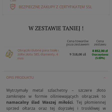
BEZPIECZNE ZAKUPY Z CERTYFIKATEM SSL
W ZESTAWIE TANIEJ !
Cena towarów
Cena
poza zestawem
zestawu
Obrączki ślubne para: białe i
8 852,00 zł
żółte złoto 585, diamenty, 4
9 318,00 zł
Oszczędzasz
mm
(5.00%)
OPIS PRODUKTU
Wytrzymały metal szlachetny – szczere złoto
zamknięte w formie olśniewających obrączek to
namacalny ślad Waszej miłości
. Tej płomiennej
sprzed ołtarza oraz tej dojrzałej i troskliwej w