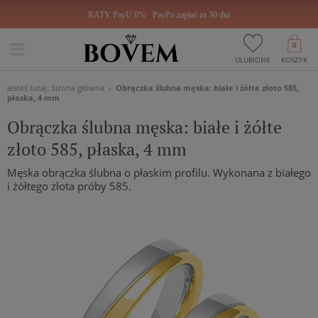
RATY PayU 0%
PayPo zapłać za 30 dni
0
ULUBIONE
KOSZYK
Jesteś tutaj:
Strona główna
Obrączka ślubna męska: białe i żółte złoto 585,
płaska, 4 mm
Obrączka ślubna męska: białe i żółte
złoto 585, płaska, 4 mm
Męska obrączka ślubna o płaskim profilu. Wykonana z białego
i żółtego złota próby 585.