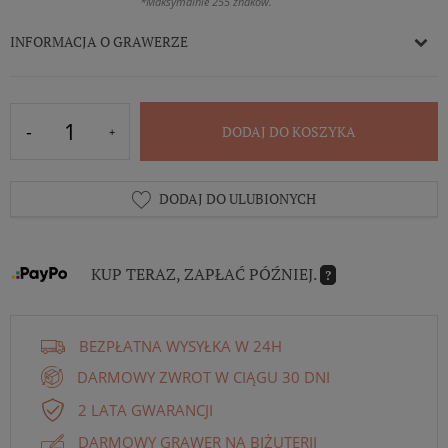
*Maksymalnie 255 znaków.
INFORMACJA O GRAWERZE
DODAJ DO KOSZYKA
DODAJ DO ULUBIONYCH
KUP TERAZ, ZAPŁAĆ PÓŹNIEJ.
?
BEZPŁATNA WYSYŁKA W 24H
DARMOWY ZWROT W CIĄGU 30 DNI
2 LATA GWARANCJI
DARMOWY GRAWER NA BIŻUTERII