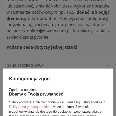
lub szerokość, zmienić kolor złota, wykonać obrączkę
w rozmiarze połówkowym np. 15,5,
dodać lub odjąć
diamenty
i tym podobne. Aby wycenić konfigurację
indywidualną, zachęcamy do przesłania wiadomości
na adres online@bovem.com.pl lub skorzystania z
zakładki zadaj pytanie.
Podana cena dotyczy jednej sztuki.
DANE SZCZEGÓŁOWE
OPINIE (0)
Konfiguracja zgód
Zgoda na cookies
GWARANCJA
Dbamy o Twoją prywatność
Sklep korzysta z plików cookie w celu realizacji usług zgodnie z
ZADAJ PYTANIE
Polityką dotyczącą cookies
. Możesz określić warunki
przechowywania lub dostępu do cookie w Twojej przeglądarce.