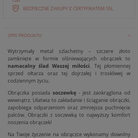
BEZPIECZNE ZAKUPY Z CERTYFIKATEM SSL
OPIS PRODUKTU
Wytrzymały metal szlachetny – szczere złoto
zamknięte w formie olśniewających obrączek to
namacalny ślad Waszej miłości
. Tej płomiennej
sprzed ołtarza oraz tej dojrzałej i troskliwej w
codziennym życiu.
Obrączka posiada
soczewkę
- jest zaokrąglona od
wewnątrz. Ułatwia to zakładanie i ściąganie obrączki,
zapobiega odparzeniom oraz zmniejsza puchnięcie
palców. Obrączki z soczewką to najwyższy komfort
noszenia obrączek!
Na Twoje życzenie na obrączce wykonamy dowolny