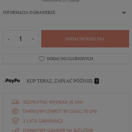
*Maksymalnie 255 znaków.
INFORMACJA O GRAWERZE
DODAJ DO KOSZYKA
DODAJ DO ULUBIONYCH
KUP TERAZ, ZAPŁAĆ PÓŹNIEJ.
?
BEZPŁATNA WYSYŁKA W 24H
DARMOWY ZWROT W CIĄGU 30 DNI
2 LATA GWARANCJI
DARMOWY GRAWER NA BIŻUTERII