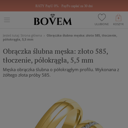
RATY PayU 0%
PayPo zapłać za 30 dni
0
ULUBIONE
KOSZYK
Jesteś tutaj:
Strona główna
Obrączka ślubna męska: złoto 585, tłoczenie,
półokrągła, 5,5 mm
Obrączka ślubna męska: złoto 585,
tłoczenie, półokrągła, 5,5 mm
Męska obrączka ślubna o półokrągłym profilu. Wykonana z
żółtego złota próby 585.