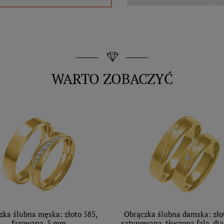
WARTO ZOBACZYĆ
zka ślubna męska: złoto 585,
Obrączka ślubna damska: zło
fazowana, 5 mm
satynowana, tłoczona fala, di