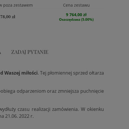
w poza zestawem
Cena zestawu
9 764,00 zł
78,00 zł
Oszczędzasz (5.00%)
A
ZADAJ PYTANIE
d Waszej miłości
. Tej płomiennej sprzed ołtarza
zapobiega odparzeniom oraz zmniejsza puchnięcie
 wydłuży czasu realizacji zamówienia. W okienku
na 21.06. 2022 r.