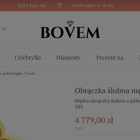
PayPo zapłać za 30 dni
RATY PayU 0%
1:00
Celebrytki
Diamenty
Prezent na
5, półokrągła, 5 mm
Obrączka ślubna mę
Męska obrączka ślubna o póło
585.
4 779,00 zł
/
szt.