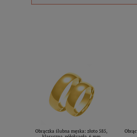
Obrączka ślubna męska: złoto 585,
Obrąc
klasyczna, półokrągła, 6 mm