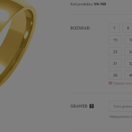
Kod produktu:
VA-160
ROZMIAR:
7
8
15
1
23
2
31
3
39
4
Tabela rozm
GRAWER
*Maksymalnie 2