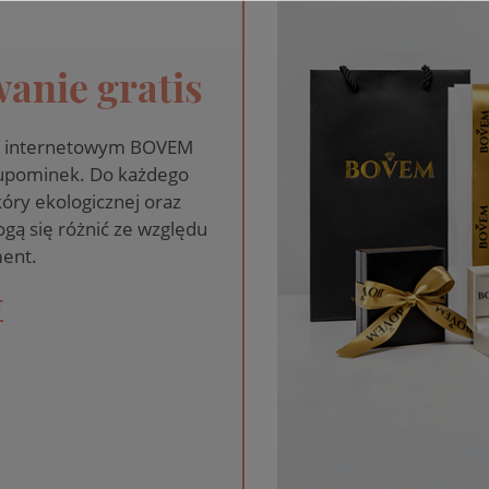
anie gratis
pie internetowym BOVEM
 upominek. Do każdego
óry ekologicznej oraz
gą się różnić ze względu
ent.
T