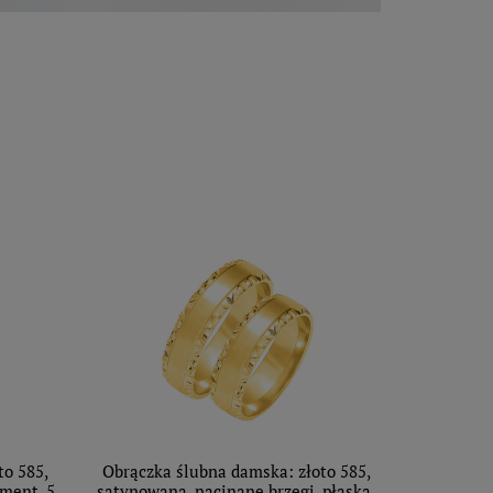
to 585,
Obrączka ślubna damska: złoto 585,
ament, 5
satynowana, nacinane brzegi, płaska,