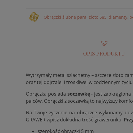
Obrączki ślubne para: złoto 585, diamenty, 
OPIS PRODUKTU
Wytrzymały metal szlachetny – szczere złoto za
oraz tej dojrzałej i troskliwej w codziennym życiu
Obrączka posiada
soczewkę
- jest zaokrąglona
palców. Obrączki z soczewką to najwyższy komfo
Na Twoje życzenie na obrączce wykonamy do
GRAWER wpisz dokładną treść grawerunku.
Prz
szerokość obrączki 5 mm