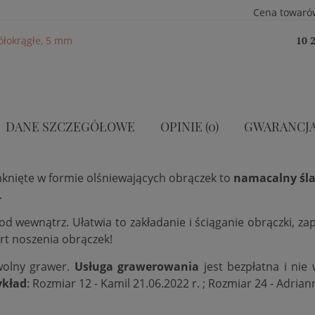
Cena towaró
półokrągłe, 5 mm
10 2
DANE SZCZEGÓŁOWE
OPINIE (0)
GWARANCJ
mknięte w formie olśniewających obrączek to
namacalny śla
.
 od wewnątrz. Ułatwia to zakładanie i ściąganie obrączki, 
rt noszenia obrączek!
wolny grawer.
Usługa grawerowania
jest bezpłatna i nie
ykład
: Rozmiar 12 - Kamil 21.06.2022 r. ; Rozmiar 24 - Adrian