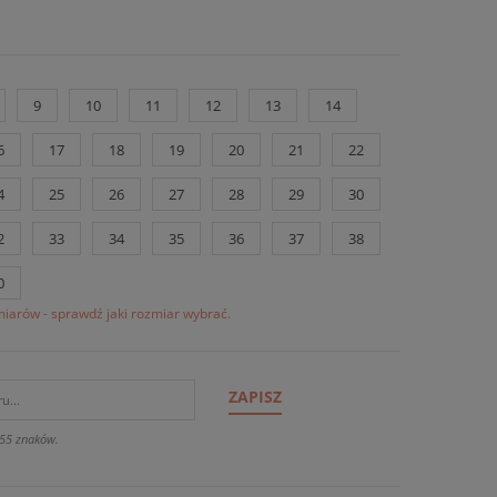
9
10
11
12
13
14
6
17
18
19
20
21
22
4
25
26
27
28
29
30
2
33
34
35
36
37
38
0
iarów - sprawdź jaki rozmiar wybrać.
ZAPISZ
55 znaków.