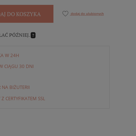
AJ DO KOSZYKA
dodaj do ulubionych
ŁAĆ PÓŹNIEJ.
?
KA W 24H
 CIĄGU 30 DNI
NA BIŻUTERII
 Z CERTYFIKATEM SSL