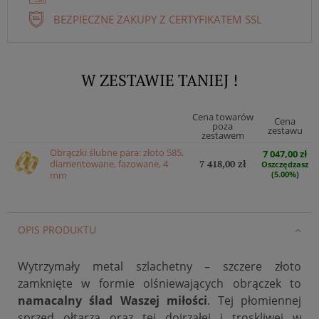
BEZPIECZNE ZAKUPY Z CERTYFIKATEM SSL
W ZESTAWIE TANIEJ !
Cena towarów
Cena
poza
zestawu
zestawem
Obrączki ślubne para: złoto 585,
7 047,00 zł
diamentowane, fazowane, 4
7 418,00 zł
Oszczędzasz
mm
(5.00%)
OPIS PRODUKTU
Wytrzymały metal szlachetny – szczere złoto
zamknięte w formie olśniewających obrączek to
namacalny ślad Waszej miłości
. Tej płomiennej
sprzed ołtarza oraz tej dojrzałej i troskliwej w