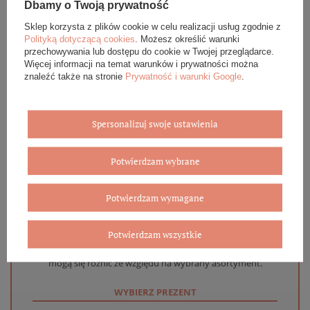
Dbamy o Twoją prywatność
OPINIE (0)
Sklep korzysta z plików cookie w celu realizacji usług zgodnie z
Polityką dotyczącą cookies
. Możesz określić warunki
przechowywania lub dostępu do cookie w Twojej przeglądarce.
GWARANCJA
Więcej informacji na temat warunków i prywatności można
znaleźć także na stronie
Prywatność i warunki Google
.
ZADAJ PYTANIE
Spersonalizuj swoje ustawienia
Potwierdzam wybrane
Eleganckie opakowanie gratis
Potwierdzam wymagane
Biżuterię i zegarki zakupione w sklepie internetowym
BOVEM otrzymasz jako gotowy do wręczenia upominek. Do
Potwierdzam wszystkie
każdego zamówienia dołączamy pudełko ze skóry
ekologicznej oraz elegancką torebkę. Rozmiary i wzory
mogą się różnić ze względu na wybrany asortyment.
WYBIERZ PREZENT