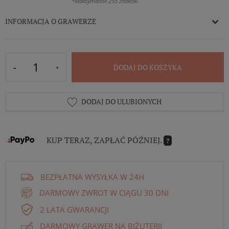
*Maksymalnie 255 znaków.
INFORMACJA O GRAWERZE
DODAJ DO KOSZYKA
DODAJ DO ULUBIONYCH
KUP TERAZ, ZAPŁAĆ PÓŹNIEJ.
?
BEZPŁATNA WYSYŁKA W 24H
DARMOWY ZWROT W CIĄGU 30 DNI
2 LATA GWARANCJI
DARMOWY GRAWER NA BIŻUTERII