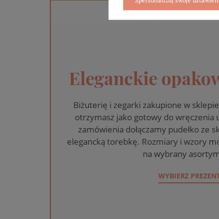
Eleganckie opakow
Biżuterię i zegarki zakupione w skle
otrzymasz jako gotowy do wręczenia
zamówienia dołączamy pudełko ze sk
elegancką torebkę. Rozmiary i wzory mo
na wybrany asortym
WYBIERZ PREZEN