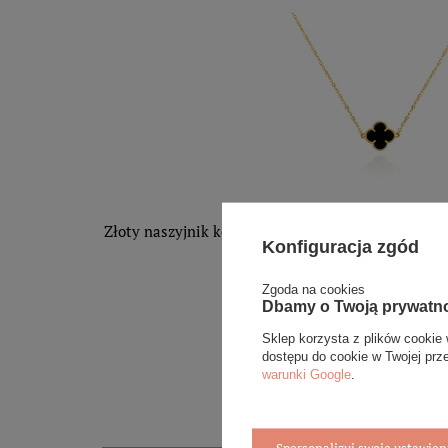
Złoty naszyjnik koniczyna 585 koniczynka kwiatek
Konfiguracja zgód
cm
1 999,00 zł
Zgoda na cookies
Dbamy o Twoją prywatn
DODAJ DO
KOSZYKA
Sklep korzysta z plików cookie 
dostępu do cookie w Twojej prz
warunki Google
.
Spersonalizuj swoje ustawien