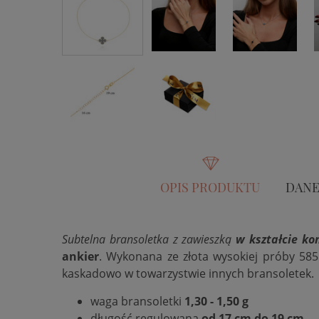
OPIS PRODUKTU
DANE
Subtelna bransoletka z zawieszką
w kształcie kon
ankier
. Wykonana ze złota wysokiej próby 585 (
kaskadowo w towarzystwie innych bransoletek.
waga bransoletki
1,30 - 1,50 g
długość regulowana
od 17 cm do 19 cm