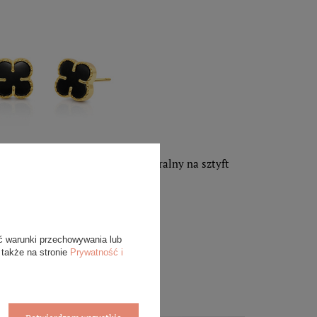
85 koniczynki kwiatki onyks naturalny na sztyft
2 479,00 zł
DODAJ DO
KOSZYKA
ć warunki przechowywania lub
 także na stronie
Prywatność i