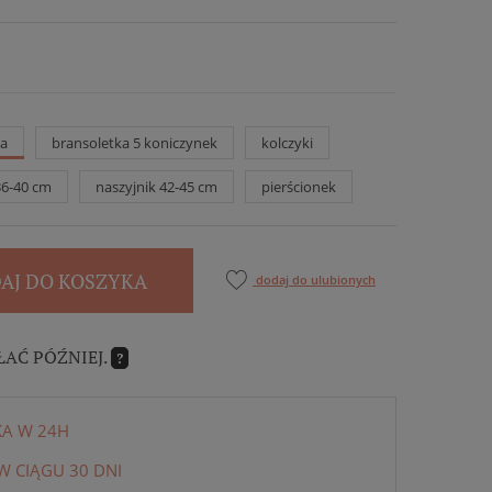
ka
bransoletka 5 koniczynek
kolczyki
36-40 cm
naszyjnik 42-45 cm
pierścionek
AJ DO KOSZYKA
dodaj do ulubionych
ŁAĆ PÓŹNIEJ.
?
KA W 24H
 CIĄGU 30 DNI