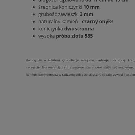
średnica koniczynki
10 mm
grubość zawieszki
3 mm
naturalny kamień -
czarny onyks
koniczynka
dwustronna
wysoka
próba złota 585
Koniczynka
w biżuterii symbolizuje szczęście, nadzieję i ochronę. Trady
szczęście. Noszenie biżuterii z motywem koniczynki może być amuletem
kamień, który pomaga w radzeniu sobie ze stresem, dodaje odwagi i wspier