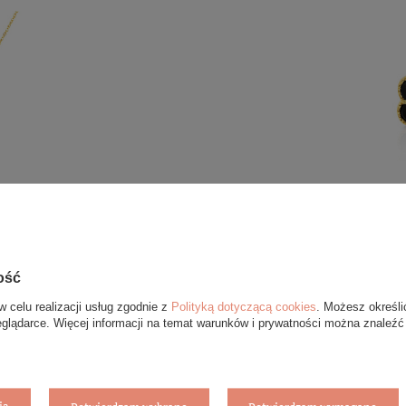
 czarny onyks naturalny 42-45
Złote kolczyki koniczyny 5
ość
w celu realizacji usług zgodnie z
Polityką dotyczącą cookies
. Możesz określi
eglądarce. Więcej informacji na temat warunków i prywatności można znaleźć
ia