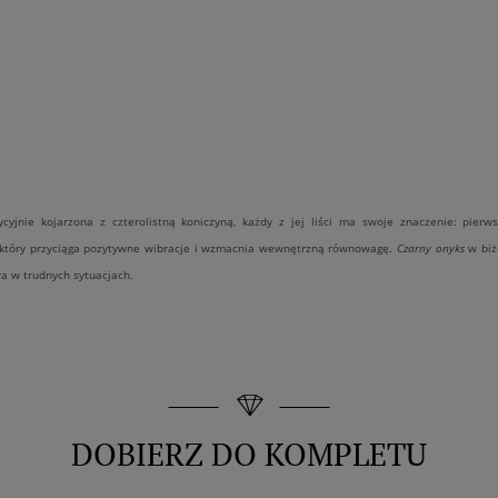
cyjnie kojarzona z czterolistną koniczyną, każdy z jej liści ma swoje znaczenie: pierws
, który przyciąga pozytywne wibracje i wzmacnia wewnętrzną równowagę.
Czarny onyks
w biżu
a w trudnych sytuacjach.
DOBIERZ DO KOMPLETU