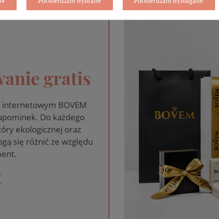
Potwierdzam wybrane
Potwierdzam wymagane
anie gratis
pie internetowym BOVEM
 upominek. Do każdego
óry ekologicznej oraz
gą się różnić ze względu
ent.
T