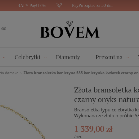
PayPo zapłać za 30 dni
RATY PayU 0%
1:00
Celebrytki
Diamenty
Prezent na
ria damska
Złota bransoletka koniczyna 585 koniczynka kwiatek czarny o
Złota bransoletka 
czarny onyks natur
Bransoletka typu celebrytka 
Wykonana ze złota o próbie 5
1 339,00 zł
/
szt.